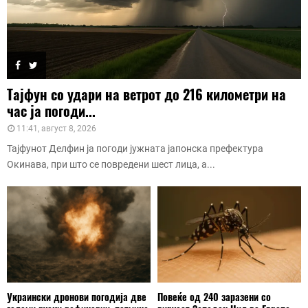
Тајфун со удари на ветрот до 216 километри на
час ја погоди...
11:41, август 8, 2026
Тајфунот Делфин ја погоди јужната јапонска префектура
Окинава, при што се повредени шест лица, а...
Украински дронови погодија две
Повеќе од 240 заразени со