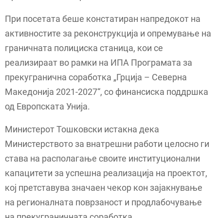
При посетата беше констатиран напредокот на
активностите за реконструкција и опремување на
граничната полициска станица, кои се
реализираат во рамки на ИПА Програмата за
прекугранична соработка „Грција – Северна
Македонија 2021-2027“, со финансиска поддршка
од Европската Унија.
Министерот Тошковски истакна дека
Министерството за внатрешни работи целосно ги
става на располагање своите институционални
капацитети за успешна реализација на проектот,
кој претставува значаен чекор кон зајакнување
на регионалната поврзаност и продлабочување
на прекуграничната соработка.