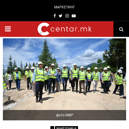
МАРКЕТИНГ
Facebook
Twitter
Instagram
Youtube
PRIMARY
MENU
фото МВР
-
МАКЕДОНИЈА