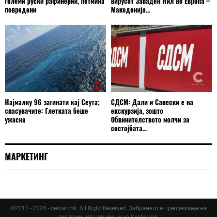
големи руски рафинерии, петмина
вирусот Западен Нил во Европа –
повредени
Македонија...
Најмалку 96 загинати кај Сеута;
СДСМ: Дали и Савески е на
спасувачите: Глетката беше
екскурзија, зошто
ужасна
Обвинителството молчи за
состојбата...
МАРКЕТИНГ
©2011 - 2026 - centar.mk. All Right Reserved. Забрането е превземање на