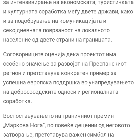
за интензивирање на економската, туристичката
и културната соработка меѓу двете држави, како
и за подобрување на комуникацијата и
секојдневната поврзаност на локалното
население од двете страни на границата.
Соговорниците оценија дека проектот има
особено значење за развојот на Преспанскиот
регион и претставува конкретен пример за
успешна европска поддршка во унапредувањето
на добрососедските односи и регионалната
соработка.
Воспоставувањето на граничниот премин
„Маркова Нога“, по повеќе децении од неговото
затворање, претставува важен симбол на