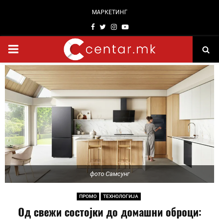
МАРКЕТИНГ
Facebook
Twitter
Instagram
Youtube
PRIMARY
MENU
фото Самсунг
ПРОМО
ТЕХНОЛОГИЈА
Од свежи состојки до домашни оброци: