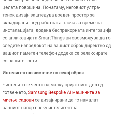
целата површина. Понатаму, неговиот ултра-
тенок дизајн заштедува вреден простор за
складирање под работната плоча за време на
инсталацијата, додека беспрекорната интеграција
со апликацијата SmartThings ви овозможува да го
следите напредокот на вашиот оброк директно од
вашиот паметен телефон додека се релаксирате
со вашите гости.
Интелигентно чистење по секој оброк
Чистењето е често најмалку пријатниот дел од
готвењето,
Samsung Bespoke AI машините за
миење садови
се дизајнирани да го намалат
рачниот напор преку интелигентна