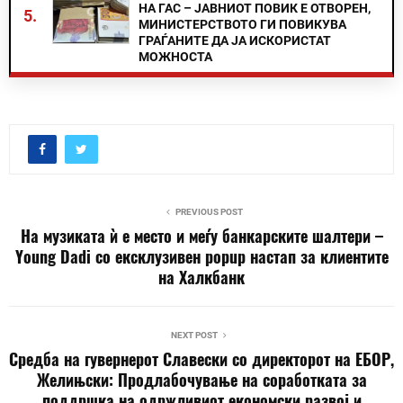
НА ГАС – ЈАВНИОТ ПОВИК Е ОТВОРЕН,
5.
МИНИСТЕРСТВОТО ГИ ПОВИКУВА
ГРАЃАНИТЕ ДА ЈА ИСКОРИСТАТ
МОЖНОСТА
PREVIOUS POST
На музиката ѝ е место и меѓу банкарските шалтери –
Young Dadi со ексклузивен popup настап за клиентите
на Халкбанк
NEXT POST
Средба на гувернерот Славески со директорот на ЕБОР,
Желињски: Продлабочување на соработката за
поддршка на одржливиот економски развој и