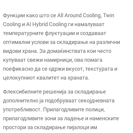
Функции како што се All Around Cooling, Twin
Cooling и AI Hybrid Cooling ги намалуваат
температурните флуктуации и создаваат
оптимални услови за складирање на различни
видови храна. За домаќинствата кои често
купуваат свежи намирници, ова помага
поефикасно да се одржи вкусот, текстурата и
целокупниот квалитет на храната.
Флексибилните решенија за складирање
дополнително ја подобруваат секојдневната
употребливост. Прилагодливите полици,
прилагодливите зони за ладење и наменските
простори за складирање пијалоци им