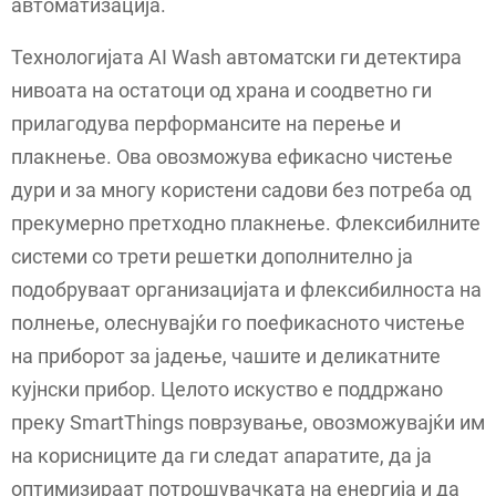
автоматизација.
Технологијата AI Wash автоматски ги детектира
нивоата на остатоци од храна и соодветно ги
прилагодува перформансите на перење и
плакнење. Ова овозможува ефикасно чистење
дури и за многу користени садови без потреба од
прекумерно претходно плакнење. Флексибилните
системи со трети решетки дополнително ја
подобруваат организацијата и флексибилноста на
полнење, олеснувајќи го поефикасното чистење
на приборот за јадење, чашите и деликатните
кујнски прибор. Целото искуство е поддржано
преку SmartThings поврзување, овозможувајќи им
на корисниците да ги следат апаратите, да ја
оптимизираат потрошувачката на енергија и да