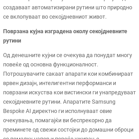
создаваат автоматизирани рутини што природно
се вклопуваат во секојдневниот живот.
Поврзана кујна изградена околу секојдневните
рутини
Од денешните кујни се очекува да понудат многу
повеќе од основна функционалност.
Потрошувачите сакаат апарати кои комбинираат
врвен дизајн, интелигентни перформанси и
поврзани искуства кои вистински ги унапредуваат
секојдневните рутини. Апаратите Samsung
Bespoke AI директно ги исполнуваат овие
очекувања, помагајќи ви беспрекорно да
преминете од свежи состојки до домашни оброци
со помалку напор и повеќе уживање.