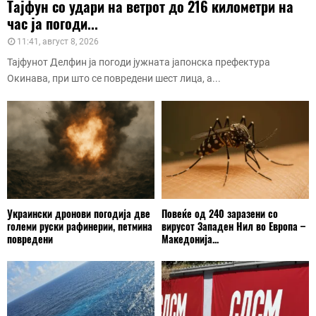
Тајфун со удари на ветрот до 216 километри на
час ја погоди...
11:41, август 8, 2026
Тајфунот Делфин ја погоди јужната јапонска префектура
Окинава, при што се повредени шест лица, а...
Украински дронови погодија две
Повеќе од 240 заразени со
големи руски рафинерии, петмина
вирусот Западен Нил во Европа –
повредени
Македонија...