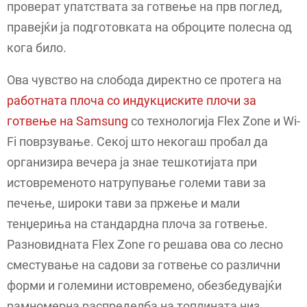
проверат упатствата за готвење на прв поглед,
правејќи ја подготовката на оброците полесна од
кога било.
Ова чувство на слобода директно се протега на
работната плоча со индукциските плочи за
готвење на Samsung
со технологија Flex Zone и Wi-
Fi поврзување. Секој што некогаш пробал да
организира вечера ја знае тешкотијата при
истовременото натрупување големи тави за
печење, широки тави за пржење и мали
тенџериња на стандардна плоча за готвење.
Разновидната Flex Zone го решава ова со лесно
сместување на садови за готвење со различни
форми и големини истовремено, обезбедувајќи
рамномерна распределба на топлината низ