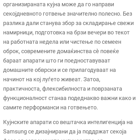
организираната кујна може да го направи
секојдневното готвење значително полесно. Без
разлика дали станува збор за складирање свежи
намирници, подготовка на брзи вечери во текот
на работната недела или чистење по семеен
оброк, современите домаќинства сè повеќе
бараат апарати што ги поедноставуваат
домашните обврски и се прилагодуваат на
начинот на кој луѓето живеат. Затоа,
практичноста, флексибилноста и поврзаната
функционалност станаа подеднакво важни како и
самите перформанси на готвењето.
Кујнските апарати со вештачка интелигенција на
Samsung се дизајнирани да ја поддржат секоја