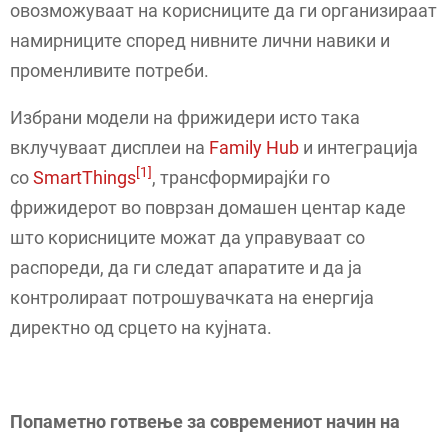
овозможуваат на корисниците да ги организираат
намирниците според нивните лични навики и
променливите потреби.
Избрани модели на фрижидери исто така
вклучуваат дисплеи на
Family Hub
и интеграција
[1]
со
SmartThings
, трансформирајќи го
фрижидерот во поврзан домашен центар каде
што корисниците можат да управуваат со
распореди, да ги следат апаратите и да ја
контролираат потрошувачката на енергија
директно од срцето на кујната.
Попаметно готвење за современиот начин на