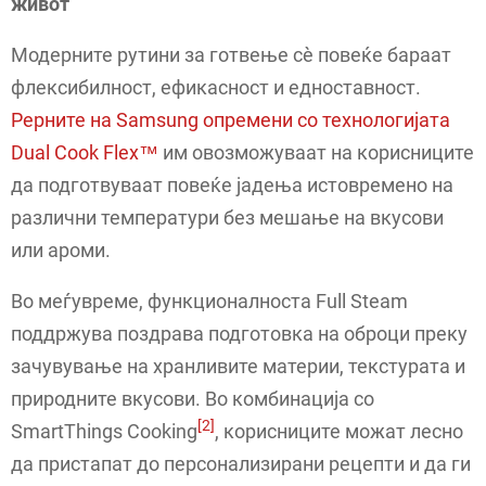
живот
Модерните рутини за готвење сè повеќе бараат
флексибилност, ефикасност и едноставност.
Рерните на Samsung опремени со технологијата
Dual Cook Flex™
им овозможуваат на корисниците
да подготвуваат повеќе јадења истовремено на
различни температури без мешање на вкусови
или ароми.
Во меѓувреме, функционалноста Full Steam
поддржува поздрава подготовка на оброци преку
зачувување на хранливите материи, текстурата и
природните вкусови. Во комбинација со
[2]
SmartThings Cooking
, корисниците можат лесно
да пристапат до персонализирани рецепти и да ги