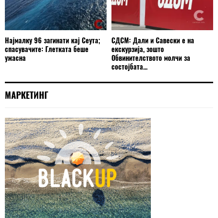
Најмалку 96 загинати кај Сеута;
СДСМ: Дали и Савески е на
спасувачите: Глетката беше
екскурзија, зошто
ужасна
Обвинителството молчи за
состојбата...
МАРКЕТИНГ