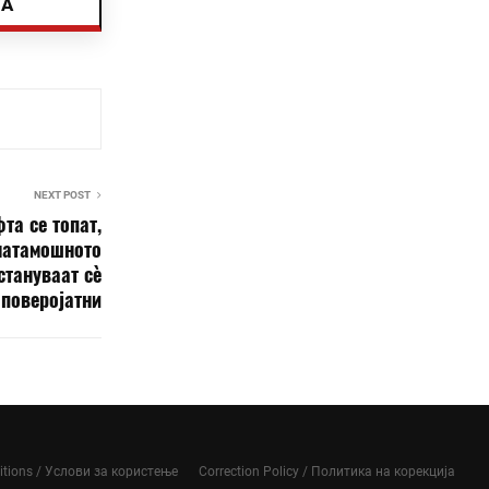
ТА
NEXT POST
та се топат,
натамошното
стануваат сè
поверојатни
itions / Услови за користење
Correction Policy / Политика на корекција