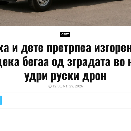
СВЕТ
ка и дете претрпеа изгоре
ека бегаа од зградата во 
удри руски дрон
12:50, мај 29, 2026