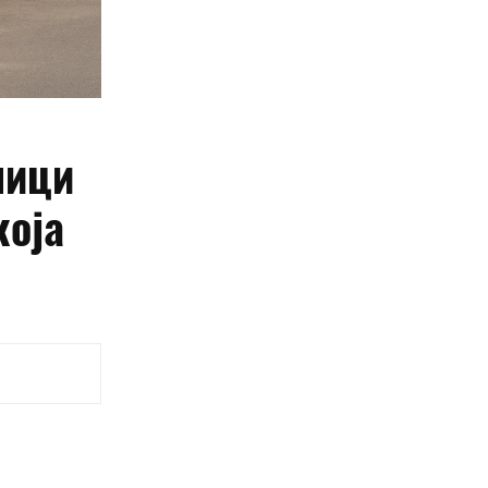
ници
која