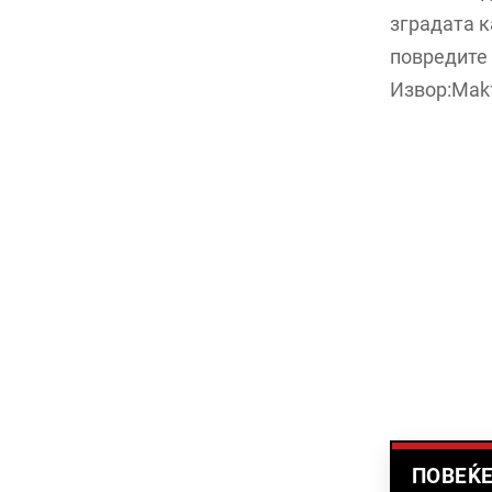
зградата к
повредите 
Извор:Mak
ПОВЕЌЕ