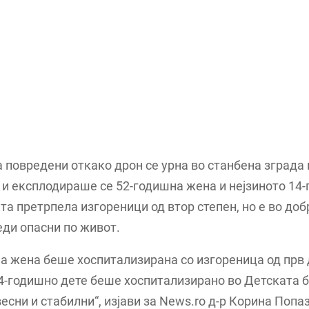
 повредени откако дрон се урна во станбена зграда 
 и експлодираше се 52-годишна жена и нејзиното 14
та претрпела изгореници од втор степен, но е во доб
еди опасни по живот.
а жена беше хоспитализирана со изгореница од прв 
14-годишно дете беше хоспитализирано во Детската 
весни и стабилни“, изјави за News.ro д-р Корина Попаз