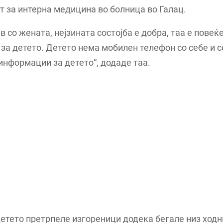
т за интерна медицина во болница во Галац.
в со жената, нејзината состојба е добра, таа е повеќ
за детето. Детето нема мобилен телефон со себе и с
информации за детето“, додаде таа.
етето претрпеле изгореници додека бегале низ ходн