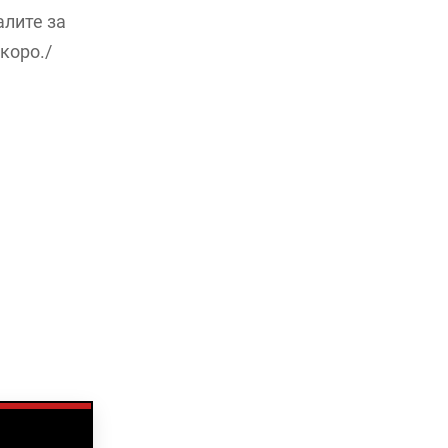
алите за
коро./