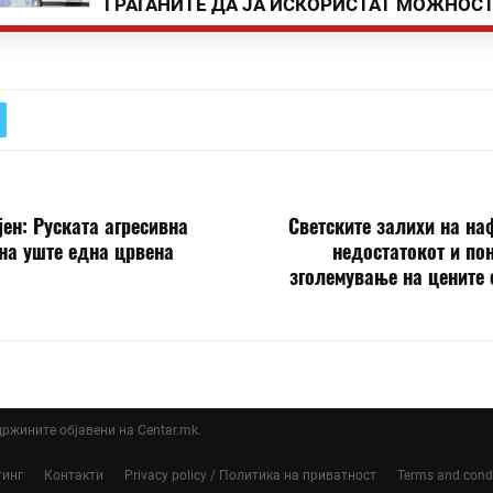
ГРАЃАНИТЕ ДА ЈА ИСКОРИСТАТ МОЖНОС
ен: Руската агресивна
Светските залихи на наф
на уште една црвена
недостатокот и по
зголемување на цените 
ддржините објавени на Centar.mk.
тинг
Контакти
Privacy policy / Политика на приватност
Terms and cond