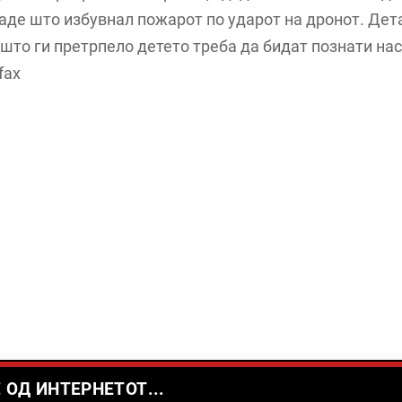
аде што избувнал пожарот по ударот на дронот. Дет
што ги претрпело детето треба да бидат познати нас
fax
 ОД ИНТЕРНЕТОТ...