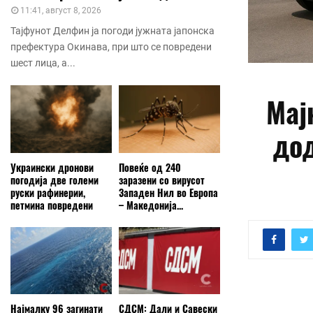
11:41, август 8, 2026
Тајфунот Делфин ја погоди јужната јапонска
префектура Окинава, при што се повредени
шест лица, а...
Мај
дод
Украински дронови
Повеќе од 240
погодија две големи
заразени со вирусот
руски рафинерии,
Западен Нил во Европа
петмина повредени
– Македонија...
Најмалку 96 загинати
СДСМ: Дали и Савески