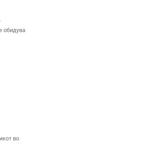
е
е обидува
икот во