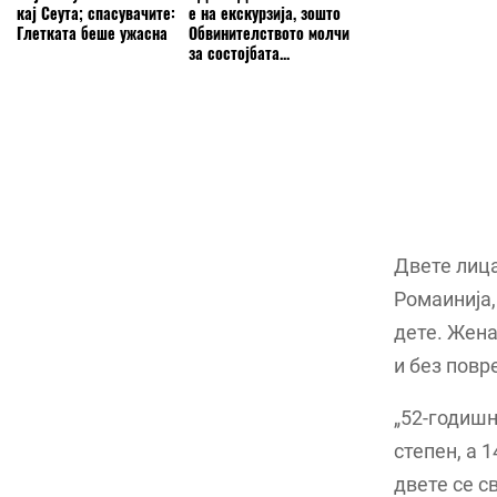
кај Сеута; спасувачите:
е на екскурзија, зошто
Глетката беше ужасна
Обвинителството молчи
за состојбата...
Двете лица
Ромаинија,
дете. Жена
и без повр
„52-годишн
степен, а 
двете се с