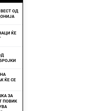
 ВЕСТ ОД
ДОНИЈА
НАЦИ ЌЕ
Т
ОД
 БРОЈКИ
ИНА
К ЌЕ СЕ
ШКА ЗА
Т ПОВИК
УВА