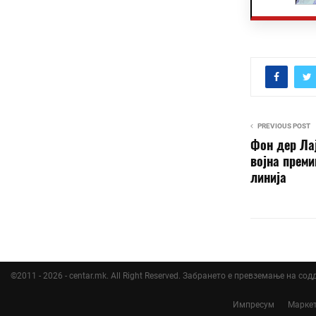
PREVIOUS POST
Фон дер Лај
војна преми
линија
©2011 - 2026 - centar.mk. All Right Reserved. Забрането е превземање на со
Импресум
Марке