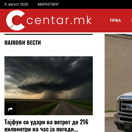
9. август 2026
МАРКЕТИНГ
ПРВА
НАЈНОВИ ВЕСТИ
Тајфун со удари на ветрот до 216
километри на час ја погоди...