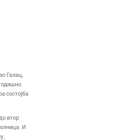
во Галац,
-годишно
ра состојба
до втор
болница. И
у,