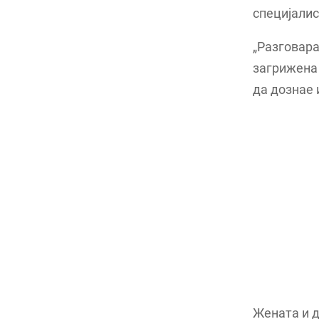
специјалис
„Разговара
загрижена 
да дознае 
Жената и д