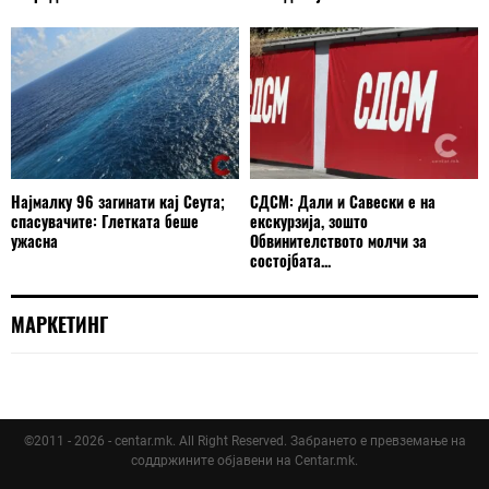
Најмалку 96 загинати кај Сеута;
СДСМ: Дали и Савески е на
спасувачите: Глетката беше
екскурзија, зошто
ужасна
Обвинителството молчи за
состојбата...
МАРКЕТИНГ
©2011 - 2026 - centar.mk. All Right Reserved. Забрането е превземање на
соддржините објавени на Centar.mk.