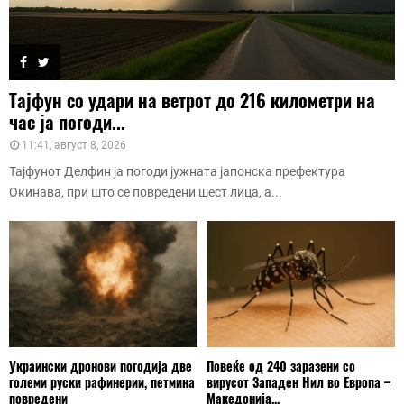
Тајфун со удари на ветрот до 216 километри на
час ја погоди...
11:41, август 8, 2026
Тајфунот Делфин ја погоди јужната јапонска префектура
Окинава, при што се повредени шест лица, а...
Украински дронови погодија две
Повеќе од 240 заразени со
големи руски рафинерии, петмина
вирусот Западен Нил во Европа –
повредени
Македонија...