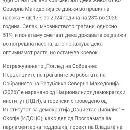
уделот на граѓани кои сметаат дека животот во
Северна Македонија се движи во правилна
насока – од 17% во 2024 година на 28% во 2026
година. Сепак, мнозинството граѓани, односно
51%, и понатаму сметаат дека државата се движи
во погрешна насока, што покажува дека
оптимизмот расте, но останува кревок.
Истражувањето „Поглед на Собрание:
Перцепциите на граѓаните за работата на
Собранието на Република Северна Македонија
(2026)“ е нарачано од Националниот демократски
институт (НДИ), а теренски спроведено од
Институтот за демократија „Социетас Цивилис“ –
Скопје (ИДСЦС), како дел од Програмата за
парламентарна поддршка, проект на Владата на