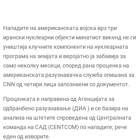
Нападите на американската војска врз три
ирански нуклеарни објекти минатиот викенд не ги
уништија клучните компоненти на нуклеарната
програма на земјата и веројатно ја забавија за
само неколку месеци, според рана проценка на
американската разузнавачка служба опишана за
CNN од четири лица запознаени со документот.
Проценката е направена од Агенцијата за
одбранбено разузнавање (ДИА ) и се базира на
анализа на штетите спроведена од Централната
команда на САД (CENTCOM) по нападите, рече
еден од изворите.