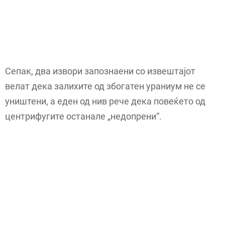
Сепак, два извори запознаени со извештајот
велат дека залихите од збогатен ураниум не се
уништени, а еден од нив рече дека повеќето од
центрифугите останале „недопрени“.