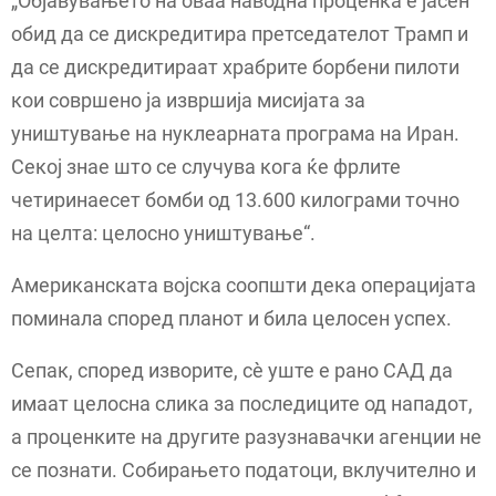
„Објавувањето на оваа наводна проценка е јасен
обид да се дискредитира претседателот Трамп и
да се дискредитираат храбрите борбени пилоти
кои совршено ја извршија мисијата за
уништување на нуклеарната програма на Иран.
Секој знае што се случува кога ќе фрлите
четиринаесет бомби од 13.600 килограми точно
на целта: целосно уништување“.
Американската војска соопшти дека операцијата
поминала според планот и била целосен успех.
Сепак, според изворите, сè уште е рано САД да
имаат целосна слика за последиците од нападот,
а проценките на другите разузнавачки агенции не
се познати. Собирањето податоци, вклучително и