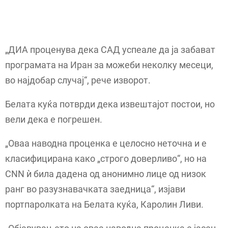
„ДИА проценува дека САД успеале да ја забават
програмата на Иран за можеби неколку месеци,
во најдобар случај“, рече изворот.
Белата куќа потврди дека извештајот постои, но
вели дека е погрешен.
„Оваа наводна проценка е целосно неточна и е
класифицирана како „строго доверливо“, но на
CNN ѝ била дадена од анонимно лице од низок
ранг во разузнавачката заедница“, изјави
портпаролката на Белата куќа, Каролин Ливи.