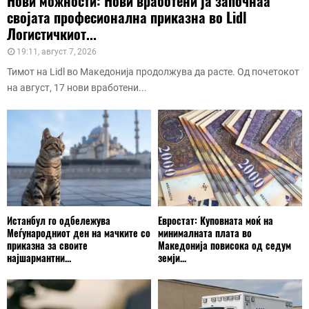
Нови можности: Нови вработени ја започнаа
својата професионална приказна во Lidl
Логистичкиот...
19:11, август 7, 2026
Тимот на Lidl во Македонија продолжува да расте. Од почетокот
на август, 17 нови вработени...
Истанбул го одбележува
Евростат: Куповната моќ на
Меѓународниот ден на мачките со
минималната плата во
приказна за своите
Македонија повисока од седум
најшармантни...
земји...