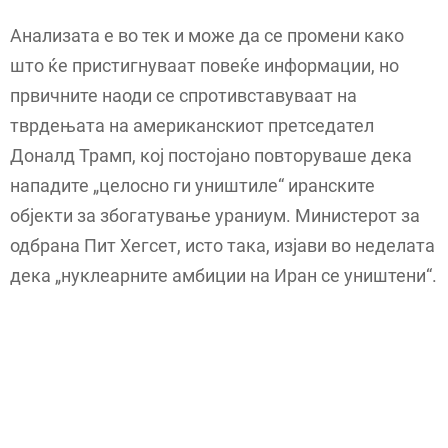
Анализата е во тек и може да се промени како
што ќе пристигнуваат повеќе информации, но
првичните наоди се спротивставуваат на
тврдењата на американскиот претседател
Доналд Трамп, кој постојано повторуваше дека
нападите „целосно ги уништиле“ иранските
објекти за збогатување ураниум. Министерот за
одбрана Пит Хегсет, исто така, изјави во неделата
дека „нуклеарните амбиции на Иран се уништени“.