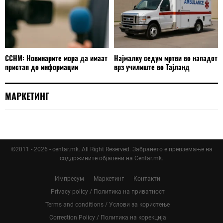
ССНМ: Новинарите мора да имаат
Најмалку седум мртви во нападот
пристап до информации
врз училиште во Тајланд
МАРКЕТИНГ
©2011 - 2026 - centar.mk. All Right Reserved. Забрането е превземање на
соддржините објавени на Centar.mk.
Импресум
Маркетинг
Контакти
Privacy policy / Политика на приватност
Terms and conditions / Услови за користење
Correction Policy / Политика на корекција