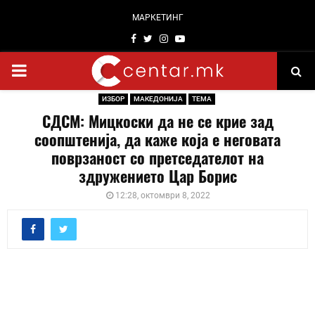
МАРКЕТИНГ
Facebook
Twitter
Instagram
Youtube
PRIMARY
ИЗБОР
МАКЕДОНИЈА
ТЕМА
MENU
СДСМ: Мицкоски да не се крие зад
соопштенија, да каже која е неговата
поврзаност со претседателот на
здружението Цар Борис
12:28, октомври 8, 2022