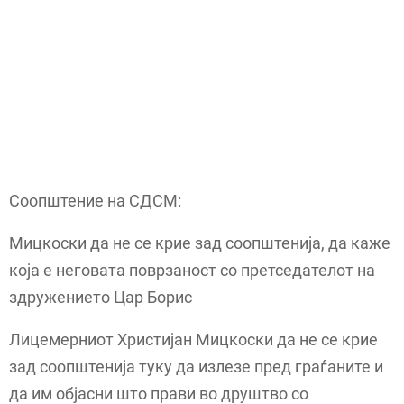
Соопштение на СДСМ:
Мицкоски да не се крие зад соопштенија, да каже
која е неговата поврзаност со претседателот на
здружението Цар Борис
Лицемерниот Христијан Мицкоски да не се крие
зад соопштенија туку да излезе пред граѓаните и
да им објасни што прави во друштво со