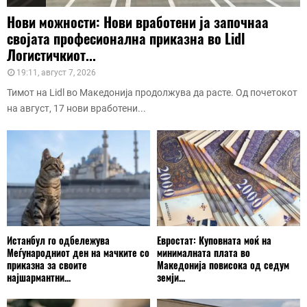
Нови можности: Нови вработени ја започнаа
својата професионална приказна во Lidl
Логистичкиот...
19:11, август 7, 2026
Тимот на Lidl во Македонија продолжува да расте. Од почетокот
на август, 17 нови вработени...
Истанбул го одбележува
Евростат: Куповната моќ на
Меѓународниот ден на мачките со
минималната плата во
приказна за своите
Македонија повисока од седум
најшармантни...
земји...