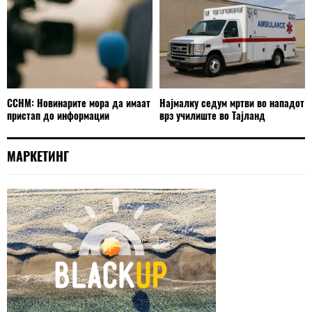
ССНМ: Новинарите мора да имаат
Најмалку седум мртви во нападот
пристап до информации
врз училиште во Тајланд
МАРКЕТИНГ