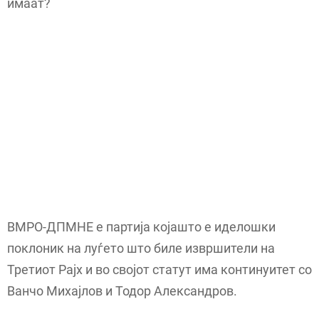
имаат?
ВМРО-ДПМНЕ е партија којашто е иделошки
поклоник на луѓето што биле извршители на
Третиот Рајх и во својот статут има континуитет со
Ванчо Михајлов и Тодор Александров.