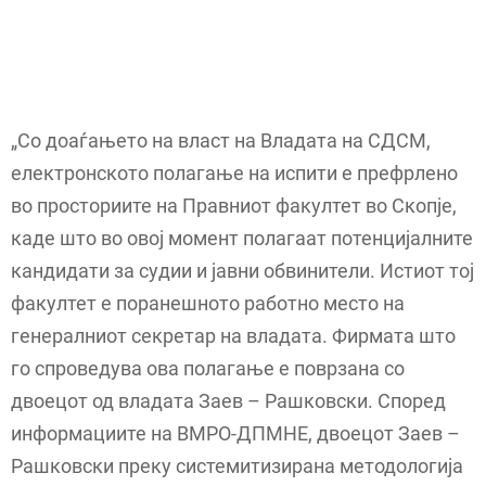
„Со доаѓањето на власт на Владата на СДСМ,
електронското полагање на испити е префрлено
во просториите на Правниот факултет во Скопје,
каде што во овој момент полагаат потенцијалните
кандидати за судии и јавни обвинители. Истиот тој
факултет е поранешното работно место на
генералниот секретар на владата. Фирмата што
го спроведува ова полагање е поврзана со
двоецот од владата Заев – Рашковски. Според
информациите на ВМРО-ДПМНЕ, двоецот Заев –
Рашковски преку системитизирана методологија