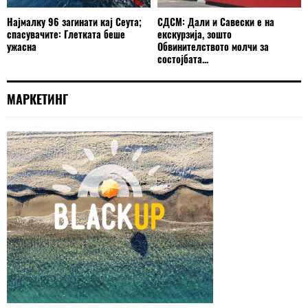
Најмалку 96 загинати кај Сеута;
СДСМ: Дали и Савески е на
спасувачите: Глетката беше
екскурзија, зошто
ужасна
Обвинителството молчи за
состојбата...
МАРКЕТИНГ