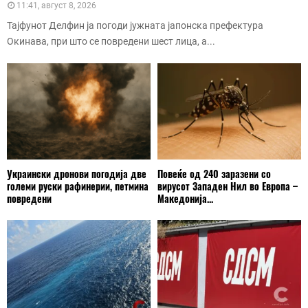
11:41, август 8, 2026
Тајфунот Делфин ја погоди јужната јапонска префектура
Окинава, при што се повредени шест лица, а...
Украински дронови погодија две
Повеќе од 240 заразени со
големи руски рафинерии, петмина
вирусот Западен Нил во Европа –
повредени
Македонија...