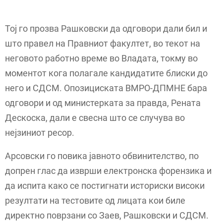
Тој го прозва Рашковски да одговори дали бил и
што правел на Правниот факултет, во текот на
неговото работно време во Владата, токму во
моментот кога полагале кандидатите блиски до
него и СДСМ. Опозициската ВМРО-ДПМНЕ бара
одговори и од министерката за правда, Рената
Дескоска, дали е свесна што се случува во
нејзиниот ресор.
Арсовски го повика јавното обвинителство, по
допрен глас да изврши електронска форензика и
да испита како се постигнати историски високи
резултати на тестовите од лицата кои биле
директно поврзани со Заев, Рашковски и СДСМ.