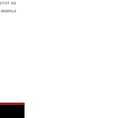
хотот на
и имиња