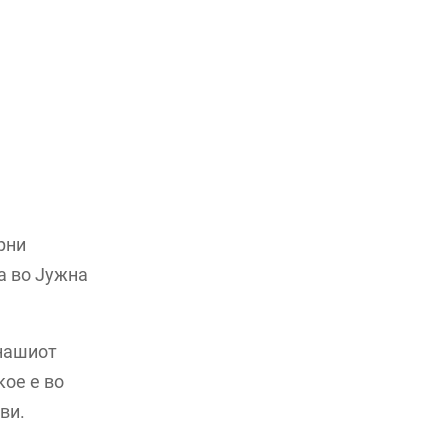
рни
а во Јужна
 нашиот
кое е во
ви.