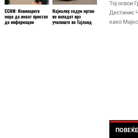
Тој освои 
ССНМ: Новинарите
Најмалку седум мртви
Дестинис Ч
мора да имаат пристап
во нападот врз
како Мајкс
до информации
училиште во Тајланд
ПОВЕЌЕ