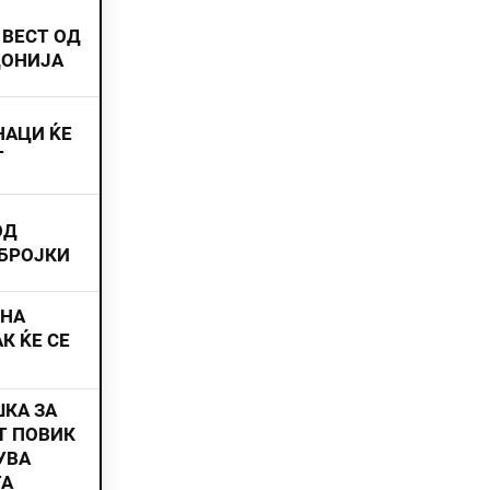
 ВЕСТ ОД
ДОНИЈА
НАЦИ ЌЕ
Т
ОД
 БРОЈКИ
ИНА
К ЌЕ СЕ
ШКА ЗА
Т ПОВИК
УВА
ТА