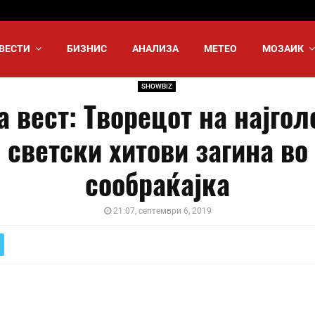
ВЕСТИ
БИЗНИС
АНАЛИЗА
МЕТЕО
МОЗАИК
SHOWBIZ
а вест: Творецот на најгол
светски хитови загина во
сообраќајка
21:07, септември 6, 2019