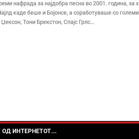
Греми нафрада за најдобра песна во 2001. година, за 
ајлд каде беше и Бојонсе, а соработуваше со голем
 Џексон, Тони Брекстон, Спајс Грлс…
 ОД ИНТЕРНЕТОТ...