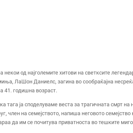
а некои од најголемите хитови на светксите легенда
иња, ЛаШон Даниелс, загина во сообраќајна несреќ
а 41. годишна возраст.
ка тага ја споделуваме веста за трагичната смрт на
руг, член на семејството, напиша неговото семејство 
араа да им се почитува приватноста во тешките миго