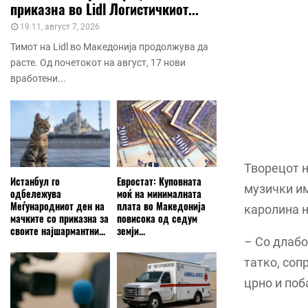
приказна во Lidl Логистичкиот...
19:11, август 7, 2026
Тимот на Lidl во Македонија продолжува да
расте. Од почетокот на август, 17 нови
вработени...
Творецот н
Истанбул го
Евростат: Куповната
музички им
одбележува
моќ на минималната
Меѓународниот ден на
плата во Македонија
каролина н
мачките со приказна за
повисока од седум
своите најшармантни...
земји...
– Со длабо
татко, соп
црно и поб