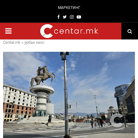
МАРКЕТИНГ
Facebook
Twitter
Instagram
Youtube
PRIMARY
Centar.mk
»
урбан хаос
MENU