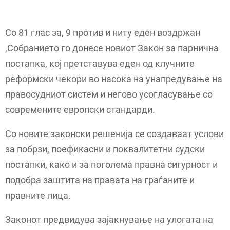
Со 81 глас за, 9 против и ниту еден воздржан
,Собранието го донесе новиот Закон за парнична
постапка, кој претставува еден од клучните
реформски чекори во насока на унапредување на
правосудниот систем и негово усогласување со
современите европски стандарди.
Со новите законски решенија се создаваат услови
за побрзи, поефикасни и поквалитетни судски
постапки, како и за поголема правна сигурност и
подобра заштита на правата на граѓаните и
правните лица.
Законот предвидува зајакнување на улогата на