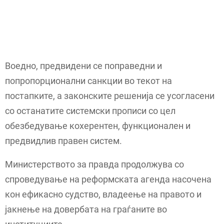
Воедно, предвидени се поправедни и
попропорционални санкции во текот на
постапките, а законските решенија се усогласени
со останатите системски прописи со цел
обезбедување кохерентен, функционален и
предвидлив правен систем.
Министерството за правда продолжува со
спроведување на реформската агенда насочена
кон ефикасно судство, владеење на правото и
јакнење на довербата на граѓаните во