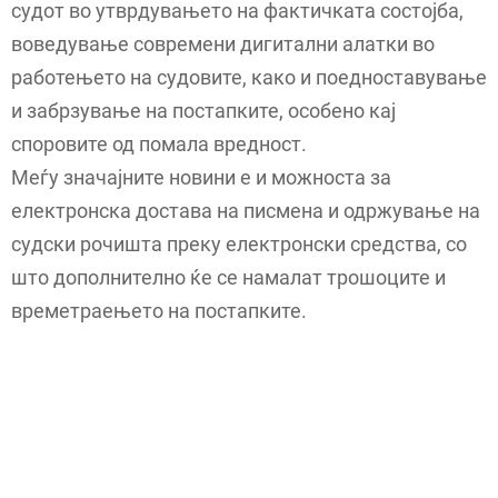
судот во утврдувањето на фактичката состојба,
воведување современи дигитални алатки во
работењето на судовите, како и поедноставување
и забрзување на постапките, особено кај
споровите од помала вредност.
Меѓу значајните новини е и можноста за
електронска достава на писмена и одржување на
судски рочишта преку електронски средства, со
што дополнително ќе се намалат трошоците и
времетраењето на постапките.