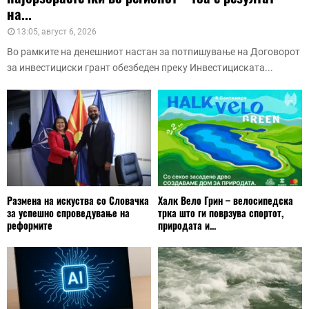
на...
13:05, август 6, 2026
Во рамките на денешниот настан за потпишување на Договорот
за инвестициски грант обезбеден преку Инвестициската...
Размена на искуства со Словачка
Халк Вело Грин – велосипедска
за успешно спроведување на
трка што ги поврзува спортот,
реформите
природата и...