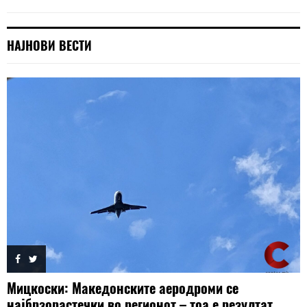
НАЈНОВИ ВЕСТИ
Мицкоски: Македонските аеродроми се
најбрзорастечки во регионот – тоа е резултат