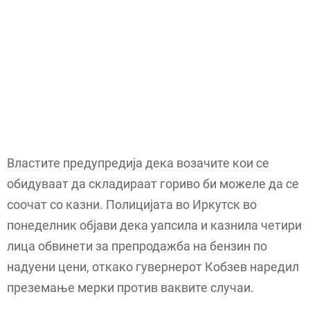
Властите предупредија дека возачите кои се
обидуваат да складираат гориво би можеле да се
соочат со казни. Полицијата во Иркутск во
понеделник објави дека уапсила и казнила четири
лица обвинети за препродажба на бензин по
надуени цени, откако гувернерот Кобзев наредил
преземање мерки против ваквите случаи.