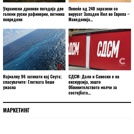
Украински дронови погодија две
Повеќе од 240 заразени со
големи руски рафинерии, петмина
вирусот Западен Нил во Европа –
повредени
Македонија...
Најмалку 96 загинати кај Сеута;
СДСМ: Дали и Савески е на
спасувачите: Глетката беше
екскурзија, зошто
ужасна
Обвинителството молчи за
состојбата...
МАРКЕТИНГ