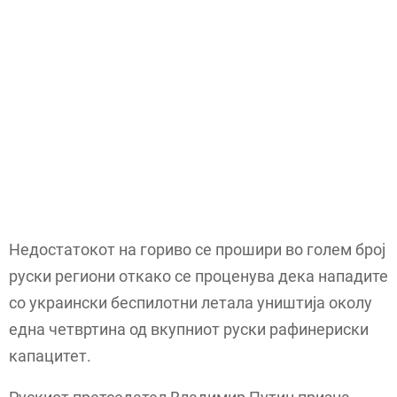
Недостатокот на гориво се прошири во голем број
руски региони откако се проценува дека нападите
со украински беспилотни летала уништија околу
една четвртина од вкупниот руски рафинериски
капацитет.