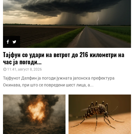
Тајфун со удари на ветрот до 216 километри на
час ја погоди...
11:41, август 8, 2026
Тајфунот Делфин ја погоди јужната јапонска префектура
Окинава, при што се повредени шест лица, а...