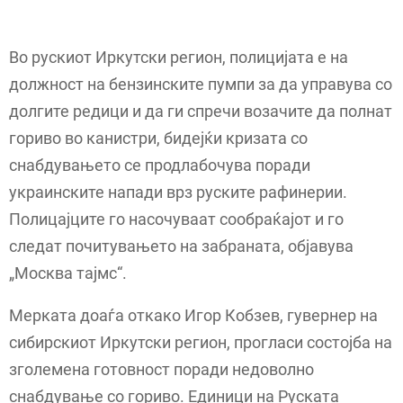
Во рускиот Иркутски регион, полицијата е на
должност на бензинските пумпи за да управува со
долгите редици и да ги спречи возачите да полнат
гориво во канистри, бидејќи кризата со
снабдувањето се продлабочува поради
украинските напади врз руските рафинерии.
Полицајците го насочуваат сообраќајот и го
следат почитувањето на забраната, објавува
„Москва тајмс“.
Мерката доаѓа откако Игор Кобзев, гувернер на
сибирскиот Иркутски регион, прогласи состојба на
зголемена готовност поради недоволно
снабдување со гориво. Единици на Руската