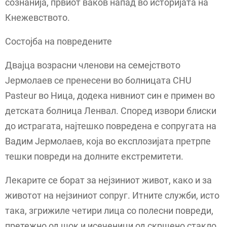
сознанија, првиот ваков напад во историјата на
Кнежевството.
Состојба на повредените
Двајца возрасни членови на семејството
Јермолаев се пренесени во болницата CHU
Pasteur во Ница, додека нивниот син е примен во
детската болница Ленвал. Според извори блиски
до истрагата, најтешко повредена е сопругата на
Вадим Јермолаев, која во експлозијата претрпе
тешки повреди на долните екстремитети.
Лекарите се борат за нејзиниот живот, како и за
животот на нејзиниот сопруг. Итните служби, исто
така, згрижиле четири лица со полесни повреди,
претежно од шок и исеченици од скршено стакло.