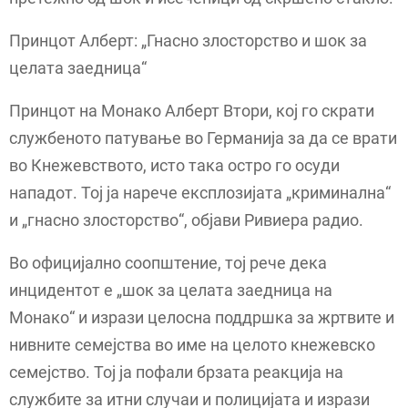
Принцот Алберт: „Гнасно злосторство и шок за
целата заедница“
Принцот на Монако Алберт Втори, кој го скрати
службеното патување во Германија за да се врати
во Кнежевството, исто така остро го осуди
нападот. Тој ја нарече експлозијата „криминална“
и „гнасно злосторство“, објави Ривиера радио.
Во официјално соопштение, тој рече дека
инцидентот е „шок за целата заедница на
Монако“ и изрази целосна поддршка за жртвите и
нивните семејства во име на целото кнежевско
семејство. Тој ја пофали брзата реакција на
службите за итни случаи и полицијата и изрази