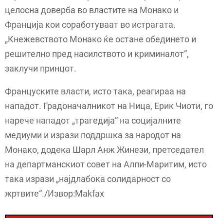
целосна доверба во властите на Монако и
Франција кои соработуваат во истрагата.
„Кнежевството Монако ќе остане обединето и
решително пред насилството и криминалот“,
заклучи принцот.
Француските власти, исто така, реагираа на
нападот. Градоначалникот на Ница, Ерик Чиоти, го
нарече нападот „трагедија“ на социјалните
медиуми и изрази поддршка за народот на
Монако, додека Шарл Анж Жинези, претседател
на департманскиот совет на Алпи-Маритим, исто
така изрази „најдлабока солидарност со
жртвите“./Извор:Makfax