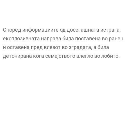
Според информациите од досегашната истрага,
експлозивната направа била поставена во ранец
и оставена пред влезот во зградата, а била
детонирана кога семејството влегло во лобито.