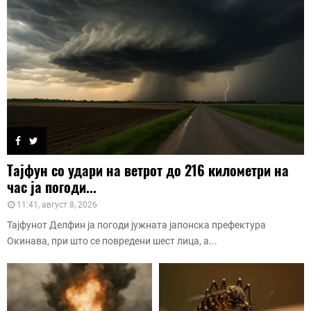
Тајфун со удари на ветрот до 216 километри на
час ја погоди...
11:41, август 8, 2026
Тајфунот Делфин ја погоди јужната јапонска префектура
Окинава, при што се повредени шест лица, а...