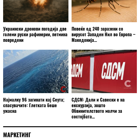
Украински дронови погодија две
Повеќе од 240 заразени со
големи руски рафинерии, петмина
вирусот Западен Нил во Европа –
повредени
Македонија...
Најмалку 96 загинати кај Сеута;
СДСМ: Дали и Савески е на
спасувачите: Глетката беше
екскурзија, зошто
ужасна
Обвинителството молчи за
состојбата...
МАРКЕТИНГ