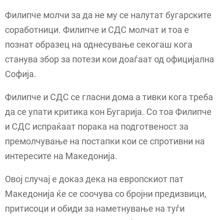
Филипче молчи за да не му се налутат бугарските
соработници. Филипче и СДС молчат и тоа е
познат образец на однесување секогаш кога
станува збор за потези кои доаѓаат од официјална
Софија.
Филипче и СДС се гласни дома а тивки кога треба
да се упати критика кон Бугарија. Со тоа Филипче
и СДС испраќаат порака на подготвеност за
премолчување на постапки кои се спротивни на
интересите на Македонија.
Овој случај е доказ дека на европскиот пат
Македонија ќе се соочува со бројни предизвици,
притисоци и обиди за наметнување на туѓи