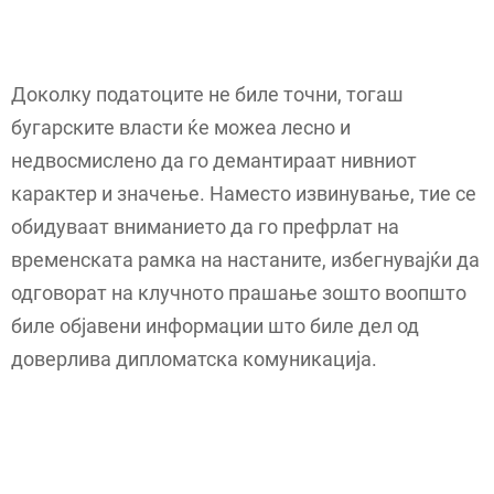
Доколку податоците не биле точни, тогаш
бугарските власти ќе можеа лесно и
недвосмислено да го демантираат нивниот
карактер и значење. Наместо извинување, тие се
обидуваат вниманието да го префрлат на
временската рамка на настаните, избегнувајќи да
одговорат на клучното прашање зошто воопшто
биле објавени информации што биле дел од
доверлива дипломатска комуникација.