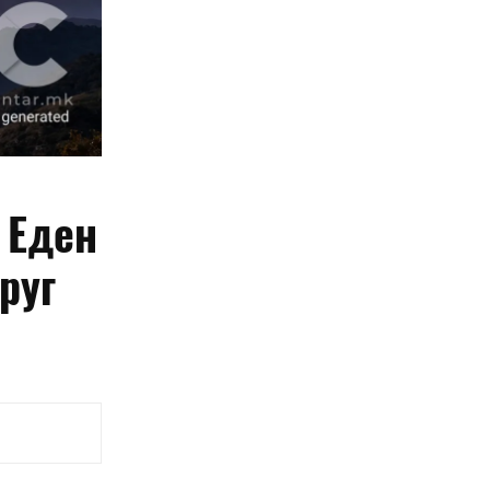
 Еден
руг