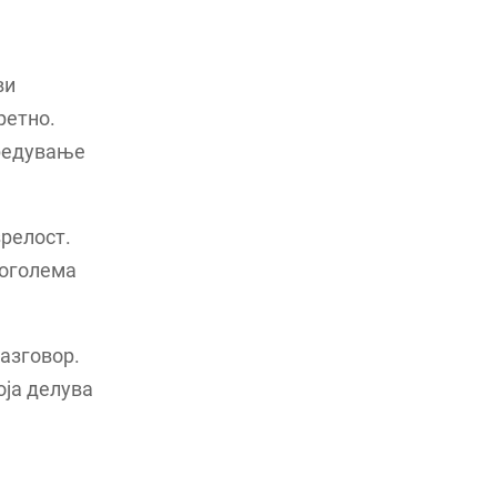
ви
ретно.
средување
зрелост.
поголема
азговор.
оја делува