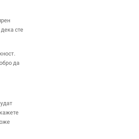
ирен
 дека сте
жност.
добро да
рудат
окажете
може