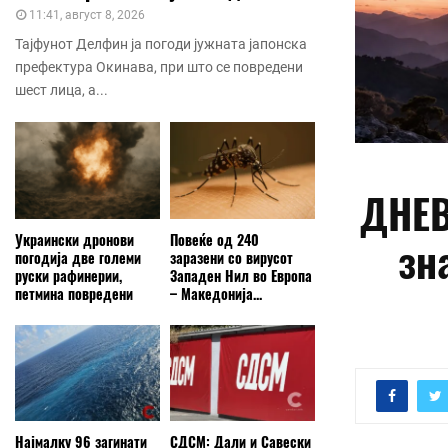
11:41, август 8, 2026
Тајфунот Делфин ја погоди јужната јапонска
префектура Окинава, при што се повредени
шест лица, а...
ДНЕВ
Украински дронови
Повеќе од 240
зн
погодија две големи
заразени со вирусот
руски рафинерии,
Западен Нил во Европа
петмина повредени
– Македонија...
Најмалку 96 загинати
СДСМ: Дали и Савески