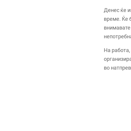
Денес ќе и
време. Ќе 
внимавате
непотребна
На работа,
организира
во натпрев