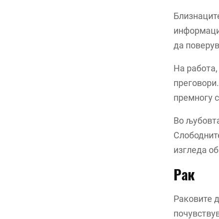
Близнаците
информации
да поверув
На работа,
преговори.
премногу 
Во љубовта
Слободните
изгледа об
Рак
Раковите д
почувствув