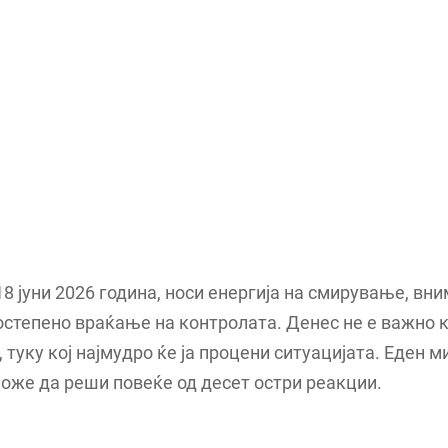
18 јуни 2026 година, носи енергија на смирување, вн
остепено враќање на контролата. Денес не е важно к
, туку кој најмудро ќе ја процени ситуацијата. Еден м
оже да реши повеќе од десет остри реакции.