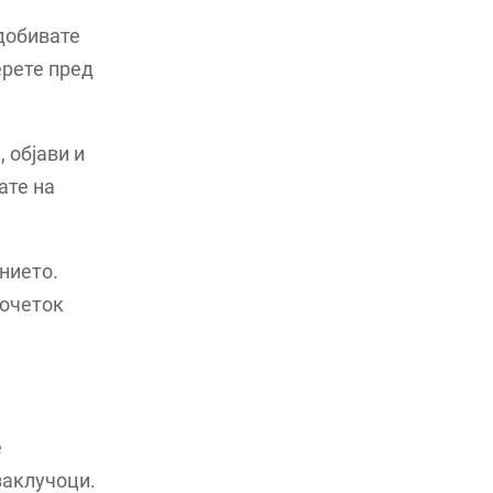
 добивате
ерете пред
 објави и
ате на
нието.
почеток
е
заклучоци.