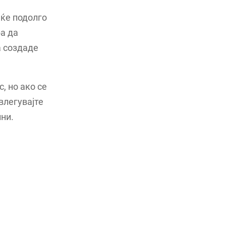
еќе подолго
ба да
а создаде
, но ако се
влегувајте
лни.