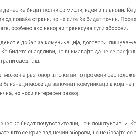
 денес ќе бидат полни со мисли, идеи и планови. Ќе
 од повеќе страни, но не сите ќе бидат точни. Пров
ате, особено ако некој ви пренесува туѓи зборови.
 денот е добар за комуникација, договори, пишување,
 Ќе бидете снаодливи, но внимавајте да не се расфрл
страни одеднаш.
, можен е разговор што ќе ви го промени расположе
 Близнаци може да започнат комуникација која на 
ична, но носи интересен развој.
енес ќе бидат почувствителни, но и поинтуитивни. Ќ
ате што се крие зад нечии зборови, но не брзајте со 