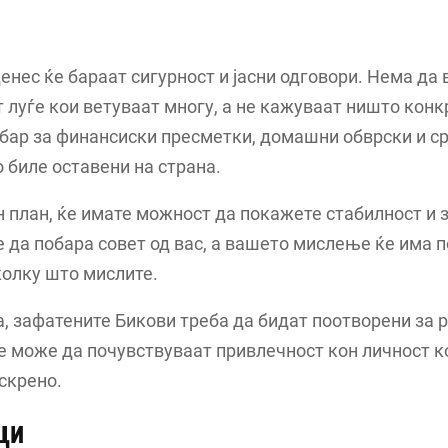
енес ќе бараат сигурност и јасни одговори. Нема да 
 луѓе кои ветуваат многу, а не кажуваат ништо конк
обар за финансиски пресметки, домашни обврски и 
 биле оставени на страна.
 план, ќе имате можност да покажете стабилност и 
 да побара совет од вас, а вашето мислење ќе има 
олку што мислите.
, зафатените Бикови треба да бидат поотворени за р
 може да почувствуваат привлечност кон личност к
искрено.
ци