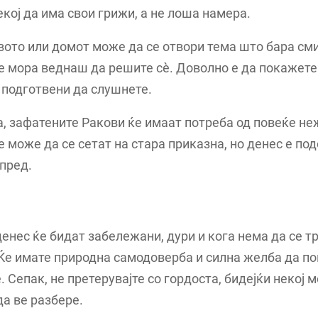
кој да има свои грижи, а не лоша намера.
вото или домот може да се отвори тема што бара см
е мора веднаш да решите сè. Доволно е да покажете
 подготвени да слушнете.
, зафатените Ракови ќе имаат потреба од повеќе не
 може да се сетат на стара приказна, но денес е по
пред.
енес ќе бидат забележани, дури и кога нема да се т
Ќе имате природна самодоверба и силна желба да п
. Сепак, не претерувајте со гордоста, бидејќи некој 
а ве разбере.