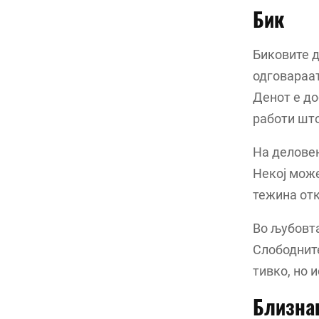
Бик
Биковите д
одговараат
Денот е д
работи што
На деловен
Некој може
тежина отк
Во љубовта
Слободните
тивко, но 
Близна