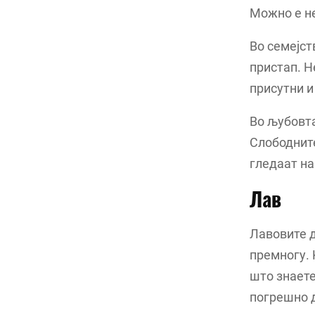
Можно е не
Во семејст
пристап. Н
присутни и
Во љубовта
Слободните
гледаат на
Лав
Лавовите д
премногу. 
што знаете
погрешно д