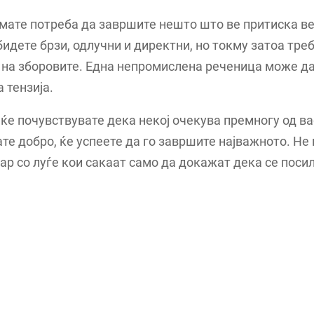
мате потреба да завршите нешто што ве притиска в
бидете брзи, одлучни и директни, но токму затоа тре
 на зборовите. Една непромислена реченица може д
 тензија.
 ќе почувствувате дека некој очекува премногу од вас
те добро, ќе успеете да го завршите најважното. Не 
ар со луѓе кои сакаат само да докажат дека се поси