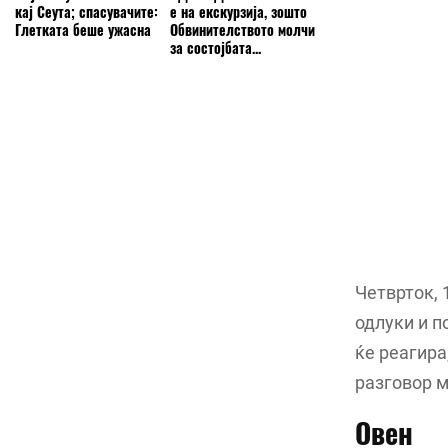
кај Сеута; спасувачите:
е на екскурзија, зошто
Глетката беше ужасна
Обвинителството молчи
за состојбата...
Четврток, 
одлуки и п
ќе реагира
разговор м
Овен