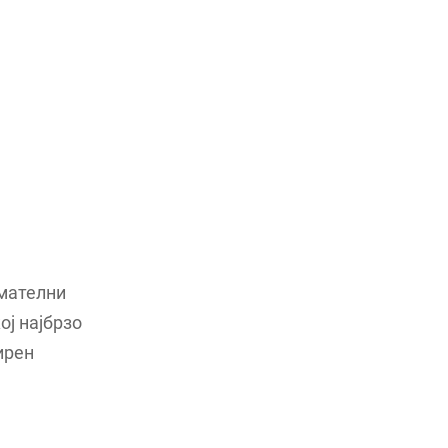
имателни
ој најбрзо
ирен