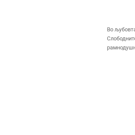
Во љубовта
Слободните
рамнодушн