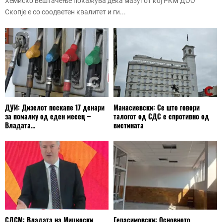
Хемиско вештачење покажува дека мазутот кој РКМ ДОО
Скопје е со соодветен квалитет и ги...
ДУИ: Дизелот поскапе 17 денари
Манасиевски: Се што говори
за помалку од еден месец –
талогот од СДС е спротивно од
Владата...
вистината
СДСМ: Владата на Мицкоски
Герасимовски: Основното