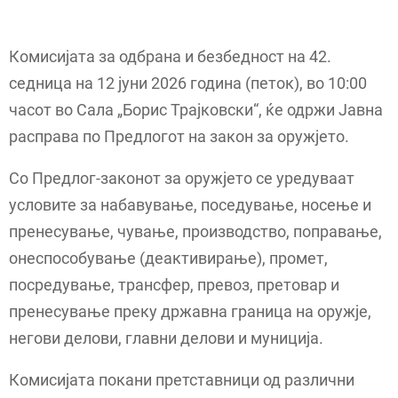
Комисијата за одбрана и безбедност на 42.
седница на 12 јуни 2026 година (петок), во 10:00
часот во Сала „Борис Трајковски“, ќе одржи Јавна
расправа по Предлогот на закон за оружјето.
Со Предлог-законот за оружјето се уредуваат
условите за набавување, поседување, носење и
пренесување, чување, производство, поправање,
онеспособување (деактивирање), промет,
посредување, трансфер, превоз, претовар и
пренесување преку државна граница на оружје,
негови делови, главни делови и муниција.
Комисијата покани претставници од различни