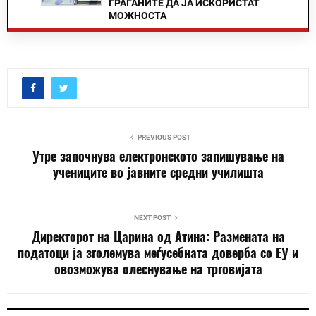
ГРАЃАНИТЕ ДА ЈА ИСКОРИСТАТ
МОЖНОСТА
PREVIOUS POST
Утре започнува електронското запишување на
учениците во јавните средни училишта
NEXT POST
Директорот на Царина од Атина: Размената на
податоци ја зголемува меѓусебната доверба со ЕУ и
овозможува олеснување на трговијата