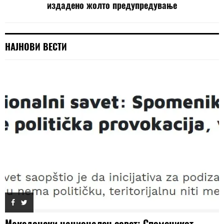
издадено жолто предупредување
НАЈНОВИ ВЕСТИ
Македонски национален совет: Споменикот