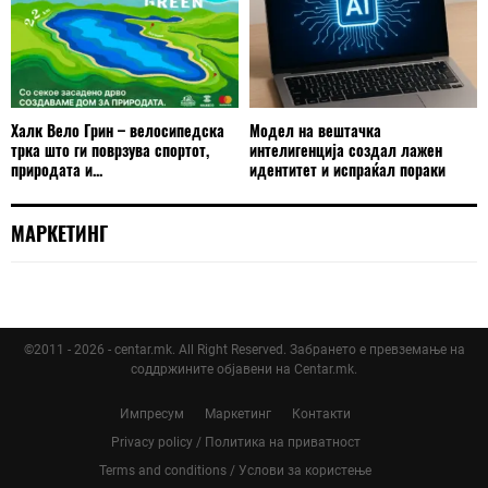
Халк Вело Грин – велосипедска
Модел на вештачка
трка што ги поврзува спортот,
интелигенција создал лажен
природата и...
идентитет и испраќал пораки
МАРКЕТИНГ
©2011 - 2026 - centar.mk. All Right Reserved. Забрането е превземање на
соддржините објавени на Centar.mk.
Импресум
Маркетинг
Контакти
Privacy policy / Политика на приватност
Terms and conditions / Услови за користење