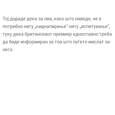
Тој додаде дека за ова, како што наведе, не е
потребно ниту „киднапирање“ ниту „испитување“,
туку дека британскиот премиер едноставно треба
да биде информиран за тоа што луѓето мислат за
него.