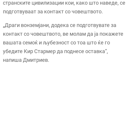
странските цивилизации кои, како што наведе, се
подготвуваат за контакт со човештвото.
„Драги вонземјани, додека се подготвувате за
контакт со човештвото, ве молам да ја покажете
вашата семоќ и љубезност со тоа што ќе го
убедите Кир Стармер да поднесе оставка“,
напиша Дмитриев.