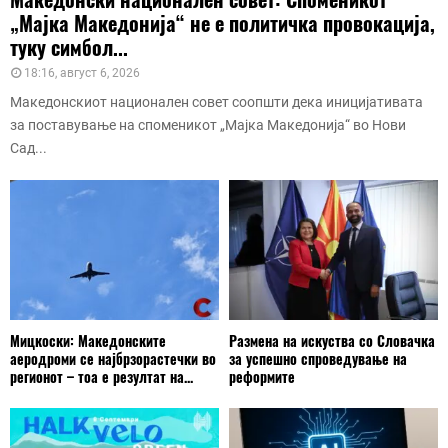
„Мајка Македонија“ не е политичка провокација,
туку симбол...
18:16, август 6, 2026
Македонскиот национален совет соопшти дека иницијативата
за поставување на споменикот „Мајка Македонија“ во Нови
Сад...
Мицкоски: Македонските
Размена на искуства со Словачка
аеродроми се најбрзорастечки во
за успешно спроведување на
регионот – тоа е резултат на...
реформите