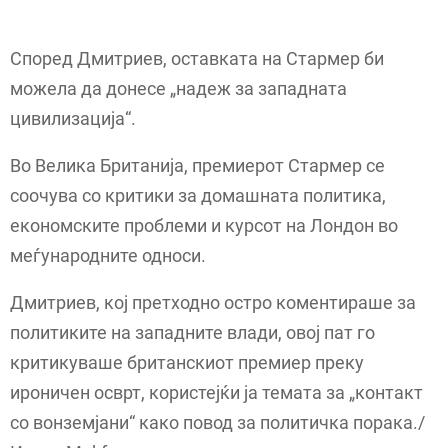
Според Дмитриев, оставката на Стармер би
можела да донесе „надеж за западната
цивилизација“.
Во Велика Британија, премиерот Стармер се
соочува со критики за домашната политика,
економските проблеми и курсот на Лондон во
меѓународните односи.
Дмитриев, кој претходно остро коментираше за
политиките на западните влади, овој пат го
критикуваше британскиот премиер преку
ироничен осврт, користејќи ја темата за „контакт
со вонземјани“ како повод за политичка порака./