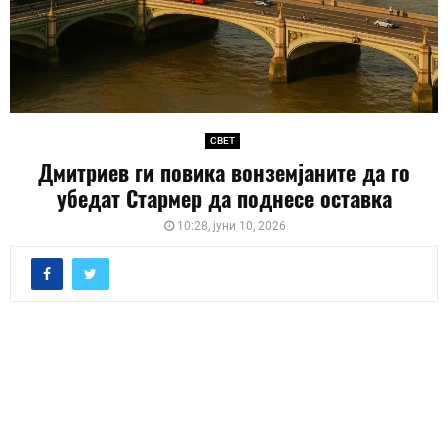
СВЕТ
Дмитриев ги повика вонземјаните да го
убедат Стармер да поднесе оставка
10:28, јуни 10, 2026