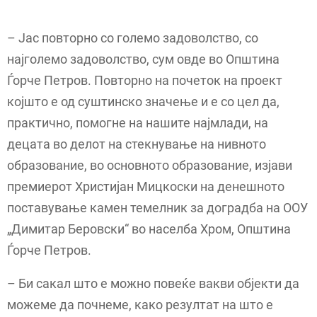
– Јас повторно со големо задоволство, со
најголемо задоволство, сум овде во Општина
Ѓорче Петров. Повторно на почеток на проект
којшто е од суштинско значење и е со цел да,
практично, помогне на нашите најмлади, на
децата во делот на стекнување на нивното
образование, во основното образование, изјави
премиерот Христијан Мицкоски на денешното
поставување камен темелник за доградба на ООУ
„Димитар Беровски“ во населба Хром, Општина
Ѓорче Петров.
– Би сакал што е можно повеќе вакви објекти да
можеме да почнеме, како резултат на што е