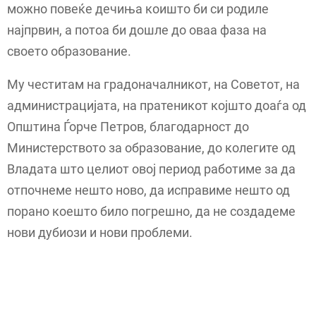
можно повеќе дечиња коишто би си родиле
најпрвин, а потоа би дошле до оваа фаза на
своето образование.
Му честитам на градоначалникот, на Советот, на
администрацијата, на пратеникот којшто доаѓа од
Општина Ѓорче Петров, благодарност до
Министерството за образование, до колегите од
Владата што целиот овој период работиме за да
отпочнеме нешто ново, да исправиме нешто од
порано коешто било погрешно, да не создадеме
нови дубиози и нови проблеми.