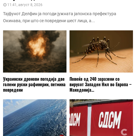
11:41, август 8, 2026
Тајфунот Делфин ја погоди јужната јапонска префектура
Окинава, при што се повредени шест лица, а...
Украински дронови погодија две
Повеќе од 240 заразени со
големи руски рафинерии, петмина
вирусот Западен Нил во Европа –
повредени
Македонија...