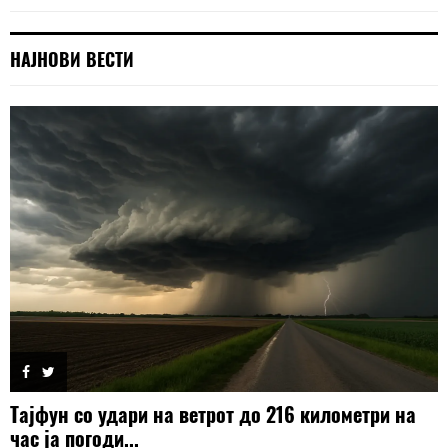
НАЈНОВИ ВЕСТИ
Тајфун со удари на ветрот до 216 километри на
час ја погоди...