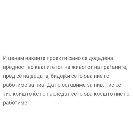
И ценам ваквите проекти само се додадена
вредност во квалитетот на животот на граѓаните,
пред сè на децата, бидејќи сето ова ние го
работиме за нив. Да го оставиме за нив. Тие се
тие коишто ќе го наследат сето ова коешто ние го
работиме.