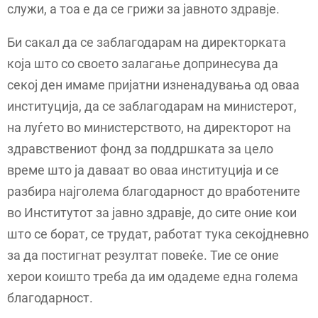
служи, а тоа е да се грижи за јавното здравје.
Би сакал да се заблагодарам на директорката
која што со своето залагање допринесува да
секој ден имаме пријатни изненадувања од оваа
институција, да се заблагодарам на министерот,
на луѓето во министерството, на директорот на
здравствениот фонд за поддршката за цело
време што ја даваат во оваа институција и се
разбира најголема благодарност до вработените
во Институтот за јавно здравје, до сите оние кои
што се борат, се трудат, работат тука секојдневно
за да постигнат резултат повеќе. Тие се оние
херои коишто треба да им одадеме една голема
благодарност.