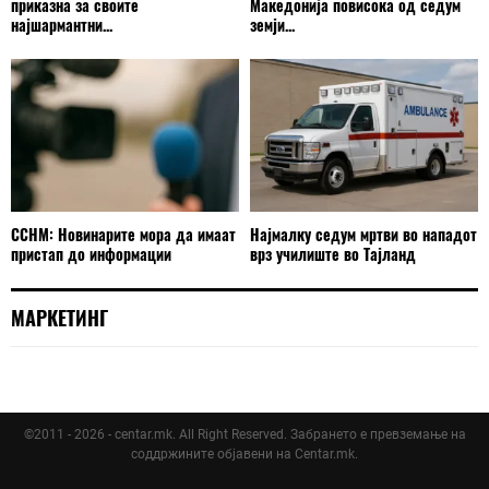
приказна за своите
Македонија повисока од седум
најшармантни...
земји...
ССНМ: Новинарите мора да имаат
Најмалку седум мртви во нападот
пристап до информации
врз училиште во Тајланд
МАРКЕТИНГ
©2011 - 2026 - centar.mk. All Right Reserved. Забрането е превземање на
соддржините објавени на Centar.mk.