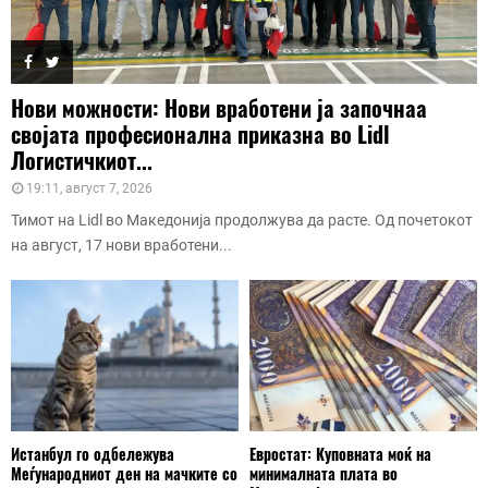
Нови можности: Нови вработени ја започнаа
својата професионална приказна во Lidl
Логистичкиот...
19:11, август 7, 2026
Тимот на Lidl во Македонија продолжува да расте. Од почетокот
на август, 17 нови вработени...
Истанбул го одбележува
Евростат: Куповната моќ на
Меѓународниот ден на мачките со
минималната плата во