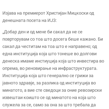
Изјава на премиерот Христијан Мицкоски од
денешната посета на ИЈЗ:
„Добар ден и од мене би сакал да не се
повртoрувам со тоа што досега беше кажано. Би
сакал да честитам на тоа што е направено; од
една институција која што тонеше во долгови
денеска имаме инстиуција која што инвестира во
опрема, во реновирање на инфраструктурата.
Институција која што генерално се грижи за
јавното здравје, за разлика од институција во
минатото, а вие сте сведоци за оние ревозирски
извештаи коишто се од минатото на која што
служела за се, само за она за што требала да