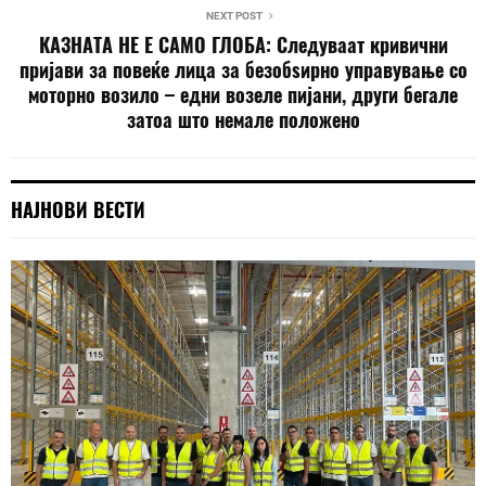
NEXT POST
КАЗНАТА НЕ Е САМО ГЛОБА: Следуваат кривични
пријави за повеќе лица за безобѕирно управување со
моторно возило – едни возеле пијани, други бегале
затоа што немале положено
НАЈНОВИ ВЕСТИ