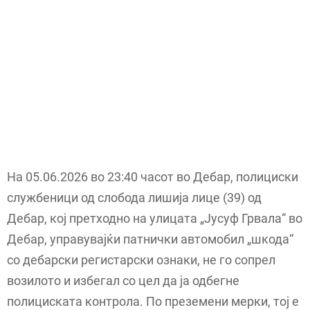
На 05.06.2026 во 23:40 часот во Дебар, полициски
службеници од слобода лишија лице (39) од
Дебар, кој претходно на улицата „Јусуф Грвала“ во
Дебар, управувајќи патнички автомобил „шкода“
со дебарски регистарски ознаки, не го сопрел
возилото и избегал со цел да ја одбегне
полициската контрола. По преземени мерки, тој е