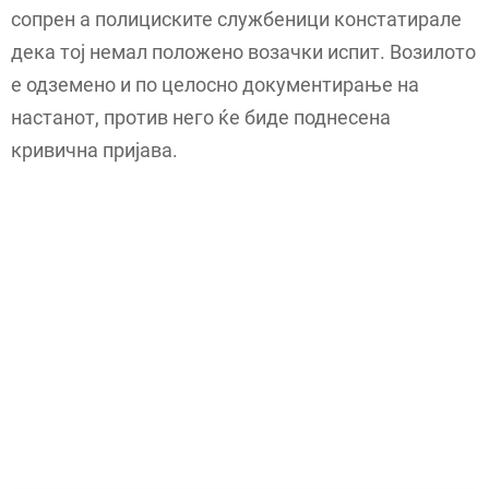
сопрен а полициските службеници констатирале
дека тој немал положено возачки испит. Возилото
е одземено и по целосно документирање на
настанот, против него ќе биде поднесена
кривична пријава.