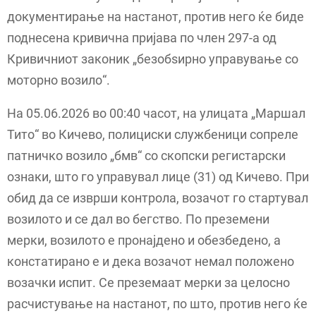
документирање на настанот, против него ќе биде
поднесена кривична пријава по член 297-а од
Кривичниот законик „безобѕирно управување со
моторно возило“.
На 05.06.2026 во 00:40 часот, на улицата „Маршал
Тито“ во Кичево, полициски службеници сопреле
патничко возило „бмв“ со скопски регистарски
ознаки, што го управувал лице (31) од Кичево. При
обид да се изврши контрола, возачот го стартувал
возилото и се дал во бегство. По преземени
мерки, возилото е пронајдено и обезбедено, а
констатирано е и дека возачот немал положено
возачки испит. Се преземаат мерки за целосно
расчистување на настанот, по што, против него ќе