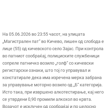
На 05.06.2026 во 23:55 часот, на улицата
„Магистрален пат“ во Кичево, лишен од слобода е
лице (55) од кичевското село Зајас. При контрола
во патниот сообраќај, полициските службеници
сопреле патничко возило „голф“ со кичевски
регистарски ознаки, што тој го управувал и
констатирале дека има изречена мерка забрана
за управување моторно возило од „Б“ категорија.
Исто така, при извршено алкотестирање, кај него
се утврдени 0,90 промили алкохол во крвта.
Возачот е исклучен од сообраќај и по целосно