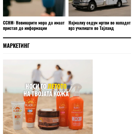
ССНМ: Новинарите мора да имаат
Најмалку седум мртви во нападот
пристап до информации
врз училиште во Тајланд
МАРКЕТИНГ