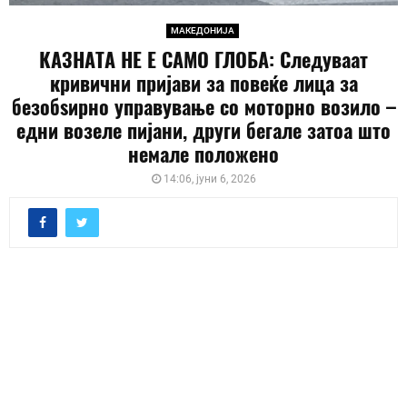
МАКЕДОНИЈА
КАЗНАТА НЕ Е САМО ГЛОБА: Следуваат
кривични пријави за повеќе лица за
безобѕирно управување со моторно возило –
едни возеле пијани, други бегале затоа што
немале положено
14:06, јуни 6, 2026