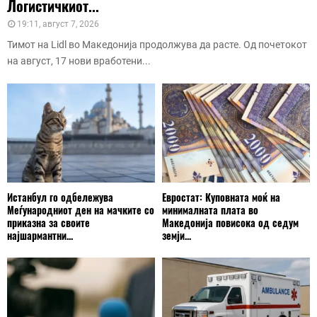
Логистичкиот...
19:11, август 7, 2026
Тимот на Lidl во Македонија продолжува да расте. Од почетокот
на август, 17 нови вработени...
Истанбул го одбележува
Евростат: Куповната моќ на
Меѓународниот ден на мачките со
минималната плата во
приказна за своите
Македонија повисока од седум
најшармантни...
земји...