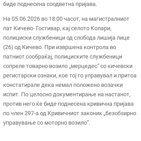
биде поднесена соодветна пријава.
На 05.06.2026 во 18:00 часот, на магистралниот
пат Кичево- Гостивар, кај селото Колари,
полициски службеници од слобода лишија лице
(26) од Кичево. При извршена контрола во
патниот сообраќај, полициските службеници
сопреле товарно возило „мерцедес“ со кичевски
регистарски ознаки, кое тој го управувал и притоа
констатирале дека немал положено возачки
испит. По целосно документирање на настанот,
против него ќе биде поднесена кривична пријава
по член 297-а од Кривичниот законик „безобѕирно
управување со моторно возило“.