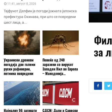
11:41, август 8, 2026
Тајфунот Делфин ја погоди јужната јапонска
префектура Окинава, при што се повредени
шест лица, а...
Фил
за л
Украински дронови
Повеќе од 240
погодија две големи
заразени со вирусот
руски рафинерии,
Западен Нил во Европа
петмина повредени
– Македонија...
Најмалку 96 загинати
СДСМ: Дали и Савески