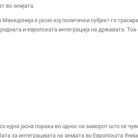
т во земјата.
 Македонија е јасно кој политички субјект го трасир
родната и европската интеграција на државата. Тоа
 со една јасна порака во однос на заморот што се чув
бата за интеграцијата на земјата во Европската Унија