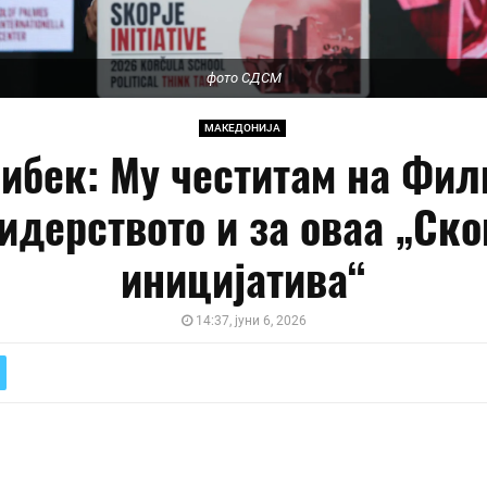
фото СДСМ
МАКЕДОНИЈА
ибек: Му честитам на Фил
идерството и за оваа „Ск
иницијатива“
14:37, јуни 6, 2026