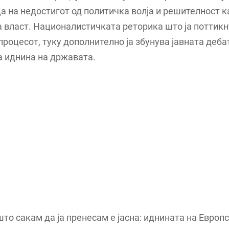
а на недостигот од политичка волја и решителност к
 власт. Националистичката реторика што ја поттикн
процесот, туку дополнително ја збунува јавната деба
а иднина на државата.
то сакам да ја пренесам е јасна: иднината на Европс