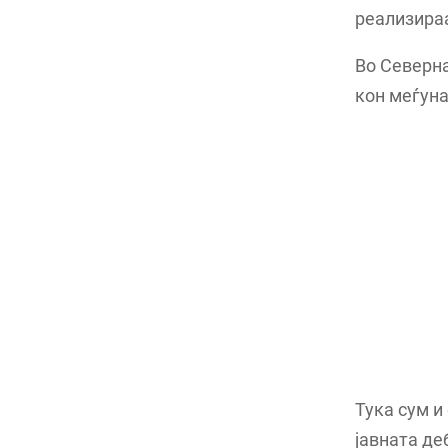
реализираа
Во Северна
кон меѓуна
Тука сум и
јавната де