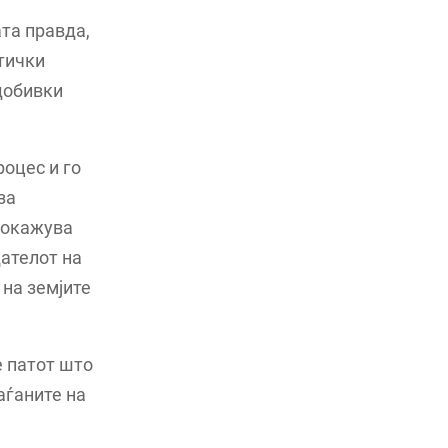
та правда,
тички
добивки
оцес и го
за
 покажува
дателот на
 на земјите
е патот што
аѓаните на