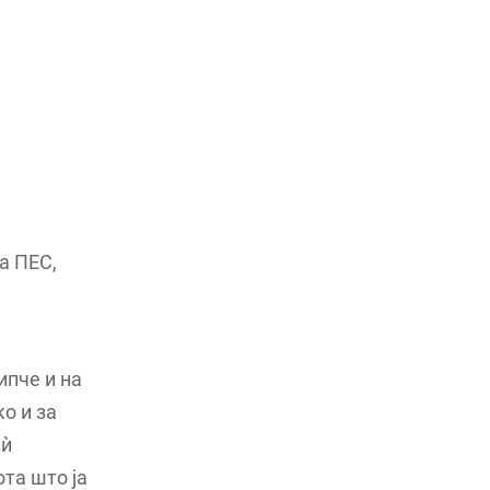
а ПЕС,
а
ипче и на
о и за
 ѝ
та што ја