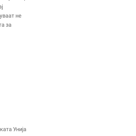
ај
уваат не
та за
ката Унија