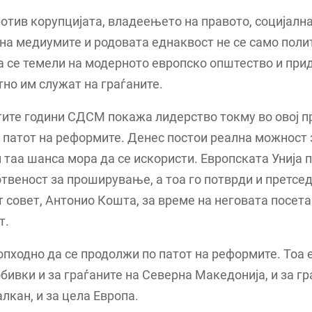
отив корупцијата, владеењето на правото, социјална
на медиумите и родовата еднаквост не се само поли
а се темели на модерното европско општество и при
но им служат на граѓаните.
ите години СДСМ покажа лидерство токму во овој пр
патот на реформите. Денес постои реална можност 
 таа шанса мора да се искористи. Европската Унија
отвеност за проширување, а тоа го потврди и претсе
 совет, Антонио Кошта, за време на неговата посета
т.
опходно да се продолжи по патот на реформите. Тоа 
бивки и за граѓаните на Северна Македонија, и за гр
лкан, и за цела Европа.