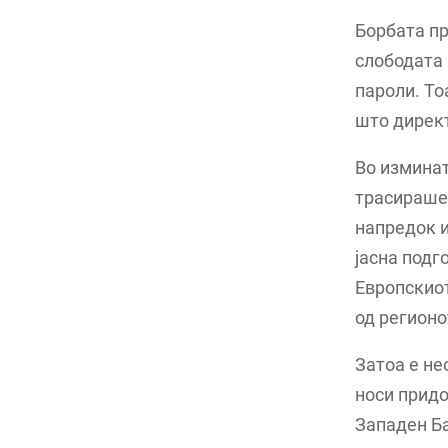
Борбата пр
слободата 
пароли. То
што директ
Во изминат
трасираше 
напредок и
јасна подг
Европскиот
од регионо
Затоа е не
носи придо
Западен Ба