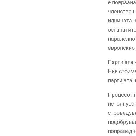
е поврзана
членство н
иднината н
останатите
паралелно 
европскиот
Партијата 
Ние стоиме
партијата,
Процесот 
исполнувањ
спроведува
подобруваа
поправедн