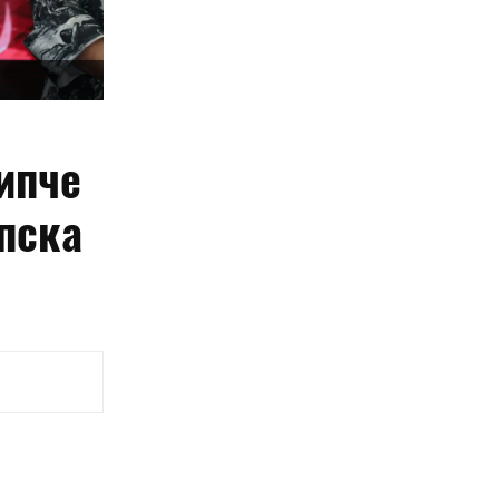
ипче
опска