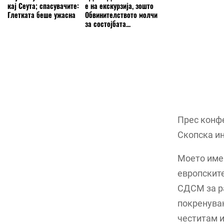
кај Сеута; спасувачите:
е на екскурзија, зошто
Глетката беше ужасна
Обвинителството молчи
за состојбата...
Прес конфе
Скопска ин
Моето име 
европските
СДСМ за ра
покренувањ
честитам и