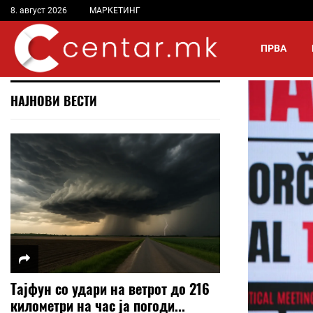
8. август 2026
МАРКЕТИНГ
ПРВА
НАЈНОВИ ВЕСТИ
Тајфун со удари на ветрот до 216
километри на час ја погоди...