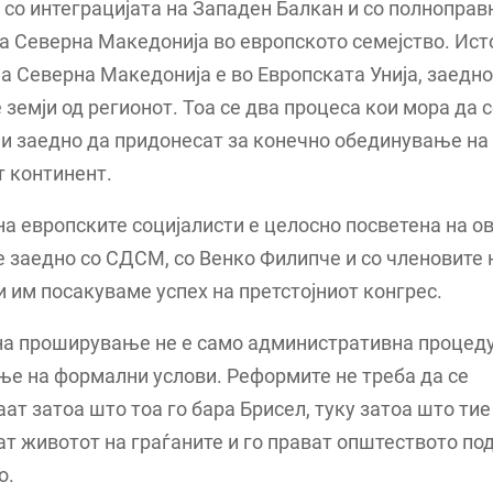
 со интеграцијата на Западен Балкан и со полноправ
а Северна Македонија во европското семејство. Ис
а Северна Македонија е во Европската Унија, заедно
 земји од регионот. Тоа се два процеса кои мора да 
и заедно да придонесат за конечно обединување на
 континент.
на европските социјалисти е целосно посветена на ов
 заедно со СДСМ, со Венко Филипче и со членовите 
 и им посакуваме успех на претстојниот конгрес.
на проширување не е само административна процед
е на формални услови. Реформите не треба да се
ат затоа што тоа го бара Брисел, туку затоа што тие
т животот на граѓаните и го прават општеството по
о.