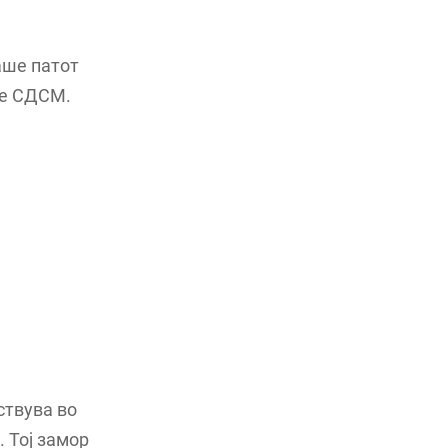
аше патот
 е СДСМ.
ствува во
. Тој замор