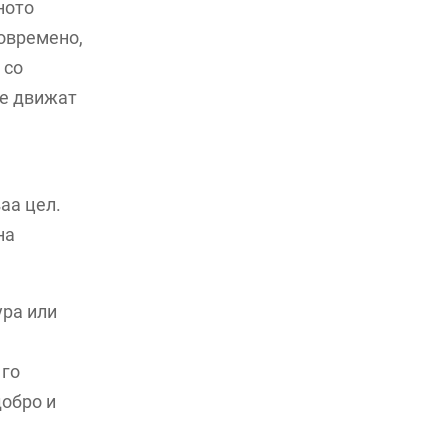
ното
товремено,
 со
се движат
аа цел.
на
ура или
 го
добро и