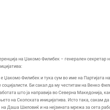
ренција на Џакомо Филибек – генерален секретар н
ицијатива:
е Џакомо Филибек и тука сум во име на Партијата н
 социјалисти. Би сакал да му честитам на Венко Фил
ботата што ја направија во Северна Македонија, как
ето на Скопската иницијатива. Исто така, сакам да
 на Даша Шиловиќ и на нејзината мрежа за сета рабо