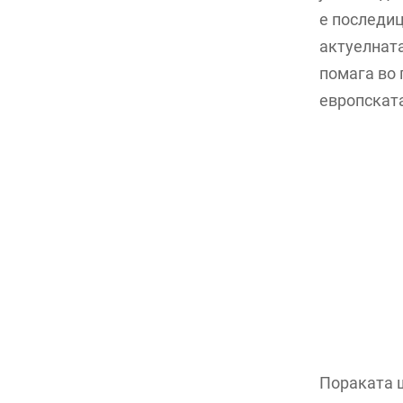
е последиц
актуелната
помага во 
европскат
Пораката ш