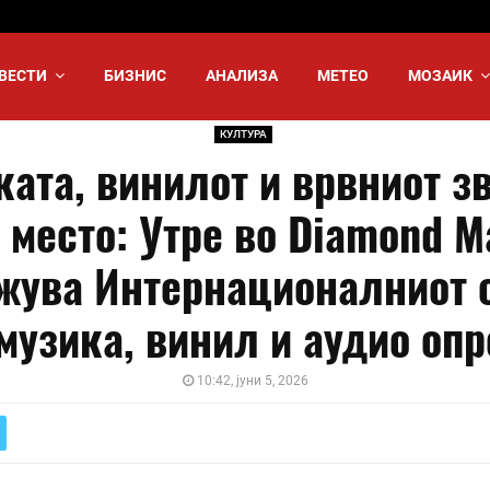
ВЕСТИ
БИЗНИС
АНАЛИЗА
МЕТЕО
МОЗАИК
КУЛТУРА
ата, винилот и врвниот з
 место: Утре во Diamond Ma
жува Интернационалниот 
музика, винил и аудио оп
10:42, јуни 5, 2026