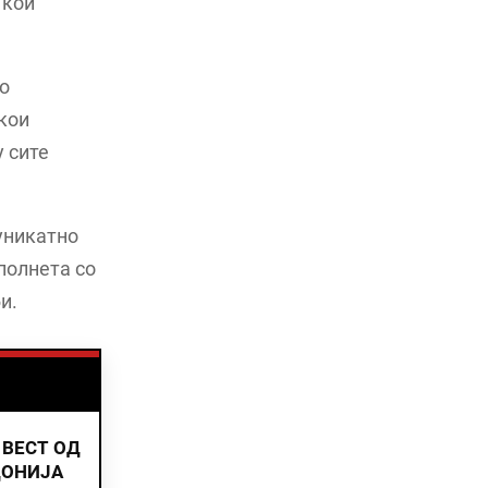
 кои
о
кои
 сите
уникатно
полнета со
и.
 ВЕСТ ОД
ДОНИЈА