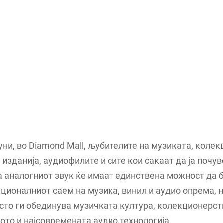
 јуни, во Diamond Mall, љубителите на музиката, коле
 изданија, аудиофилите и сите кои сакаат да ја почу
а аналогниот звук ќе имаат единствена можност да 
ционалниот саем на музика, винил и аудио опрема, н
сто ги обединува музичката култура, колекционерст
то и најсовремената аудио технологија.