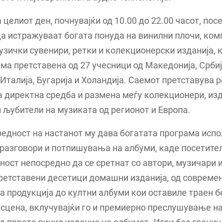
а целиот ден, почнувајќи од 10.00 до 22.00 часот, пос
а истражуваат богата понуда на винилни плочи, ком
узички сувенири, ретки и колекционерски изданија, 
ма претставена од 27 учесници од Македонија, Србија
 Италија, Бугарија и Холандија. Саемот претставува 
 директна средба и размена меѓу колекционери, из
 љубители на музиката од регионот и Европа.
едност на настанот му дава богатата програма испо
разговори и потпишувања на албуми, каде посетите
ост непосредно да се сретнат со автори, музичари 
ретставени десетици домашни изданија, од совреме
 продукција до култни албуми кои оставиле траен б
сцена, вклучувајќи го и премиерно преслушување на