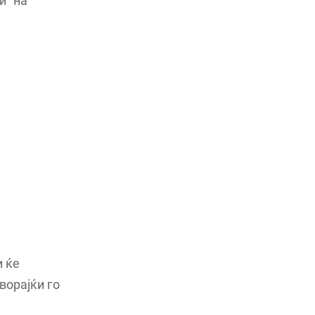
и“ на
и ќе
ворајќи го