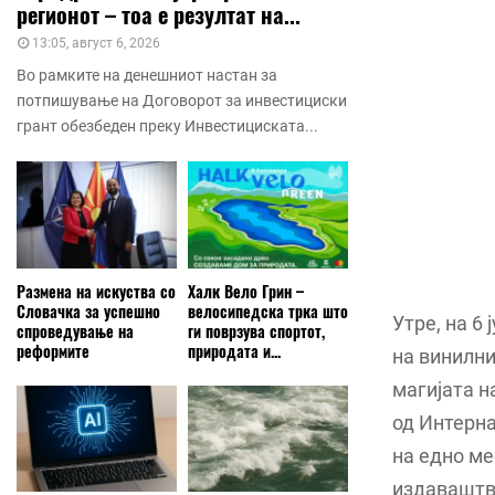
регионот – тоа е резултат на...
13:05, август 6, 2026
Во рамките на денешниот настан за
потпишување на Договорот за инвестициски
грант обезбеден преку Инвестициската...
Размена на искуства со
Халк Вело Грин –
Словачка за успешно
велосипедска трка што
Утре, на 6
спроведување на
ги поврзува спортот,
реформите
природата и...
на винилни
магијата н
од Интерна
на едно ме
издаваштво