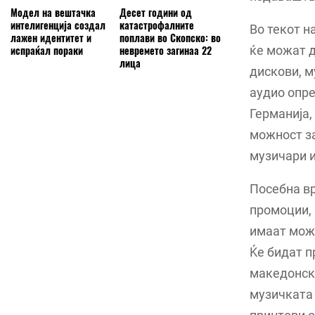
Модел на вештачка
Десет години од
интелигенција создал
катастрофалните
Во текот н
лажен идентитет и
поплави во Скопско: во
ќе можат д
испраќал пораки
невремето загинаа 22
лица
дискови, м
аудио опре
Германија,
можност за
музичари и
Посебна вр
промоции, 
имаат можн
Ќе бидат п
македонска
музичката 