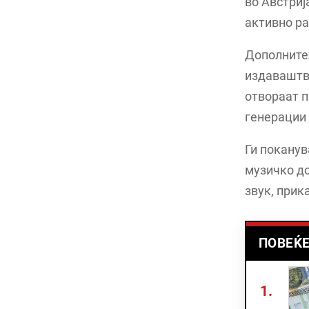
во Австриј
активно ра
Дополните
издаваштво
отвораат п
генерации 
Ги поканув
музичко д
звук, прик
ПОВЕЌЕ
1.