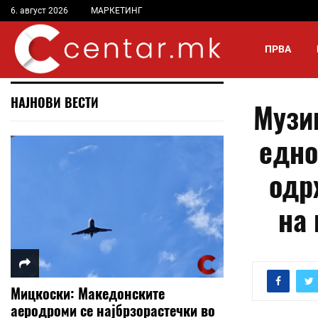
6. август 2026
МАРКЕТИНГ
ПРВА
НАЈНОВИ ВЕСТИ
Музик
едно
одр
на 
Мицкоски: Македонските
аеродроми се најбрзорастечки во