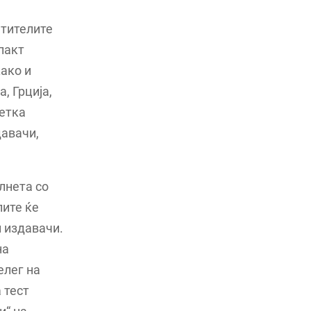
етителите
пакт
како и
, Грција,
ретка
давачи,
лнета со
лите ќе
и издавачи.
на
елег на
 тест