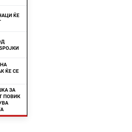
НАЦИ ЌЕ
Т
ОД
 БРОЈКИ
ИНА
К ЌЕ СЕ
ШКА ЗА
Т ПОВИК
УВА
ТА