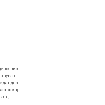
кционерите
вствуваат
бидат дел
астан кој
вото,