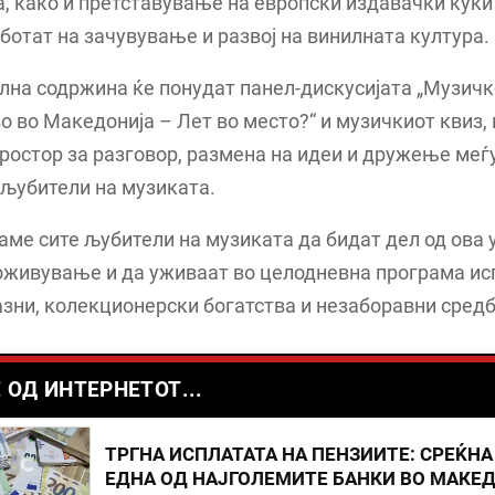
а, како и претставување на европски издавачки куќи
ботат на зачувување и развој на винилната култура.
лна содржина ќе понудат панел-дискусијата „Музичк
 во Македонија – Лет во место?“ и музичкиот квиз, 
ростор за разговор, размена на идеи и дружење меѓу
љубители на музиката.
аме сите љубители на музиката да бидат дел од ова 
оживување и да уживаат во целодневна програма ис
азни, колекционерски богатства и незаборавни средб
 ОД ИНТЕРНЕТОТ...
ТРГНА ИСПЛАТАТА НА ПЕНЗИИТЕ: СРЕЌНА
ЕДНА ОД НАЈГОЛЕМИТЕ БАНКИ ВО МАКЕ