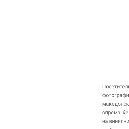
Посетители
фотографии
македонска
опрема, ќе
на винилни