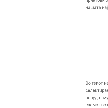
принтови о
нашата на
Во текот н
селектиран
понудат му
саемот во 