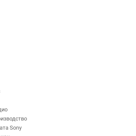
с
дио
оизводство
ата Sony