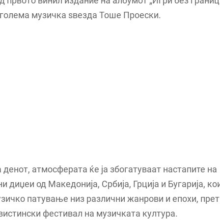
д првото винил издание на албумот „Игри без границ
јголема музичка ѕвезда Тоше Проески.
а денот, атмосферата ќе ја збогатуваат настапите на
и диџеи од Македонија, Србија, Грција и Бугарија, ко
зичко патување низ различни жанрови и епохи, прет
вистински фестивал на музичката култура.