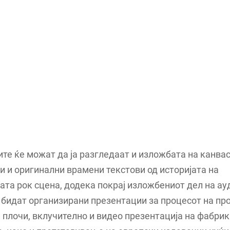
те ќе можат да ја разгледаат и изложбата на канва
 и оригинални врамени текстови од историјата на
та рок сцена, додека покрај изложбениот дел на ау
 бидат организирани презентации за процесот на пр
 плочи, вклучително и видео презентација на фабрик