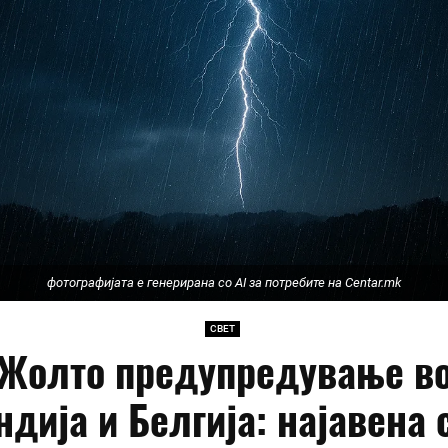
фотографијата е генерирана со AI за потребите на Centar.mk
СВЕТ
Жолто предупредување в
ндија и Белгија: најавена 