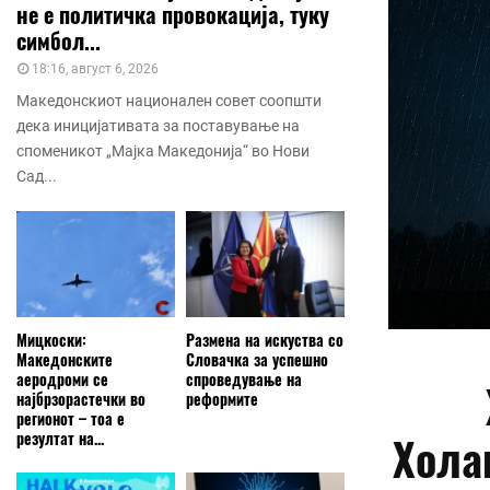
не е политичка провокација, туку
симбол...
18:16, август 6, 2026
Македонскиот национален совет соопшти
дека иницијативата за поставување на
споменикот „Мајка Македонија“ во Нови
Сад...
Мицкоски:
Размена на искуства со
Македонските
Словачка за успешно
аеродроми се
спроведување на
најбрзорастечки во
реформите
регионот – тоа е
Хола
резултат на...