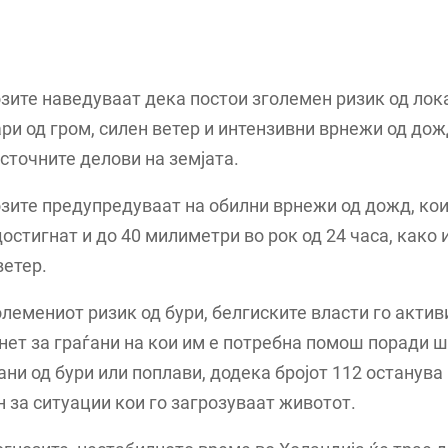
ите наведуваат дека постои зголемен ризик од лок
ри од гром, силен ветер и интензивни врнежи од дож
сточните делови на земјата.
зите предупредуваат на обилни врнежи од дожд, ко
остигнат и до 40 милиметри во рок од 24 часа, како 
ветер.
лемениот ризик од бури, белгиските власти го актив
нет за граѓани на кои им е потребна помош поради 
ни од бури или поплави, додека бројот 112 останува
 за ситуации кои го загрозуваат животот.