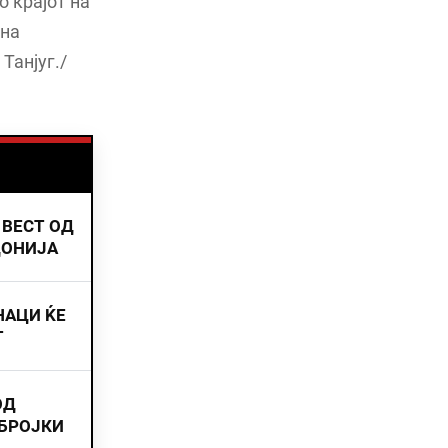
о крајот на
 на
Танјуг./
 ВЕСТ ОД
ДОНИЈА
НАЦИ ЌЕ
Т
ОД
 БРОЈКИ