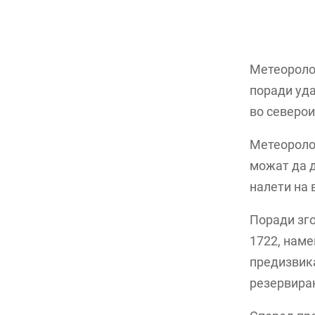
Метеоролоз
поради уда
во северои
Метеороло
можат да д
налети на 
Поради зго
1722, наме
предизвика
резервиран