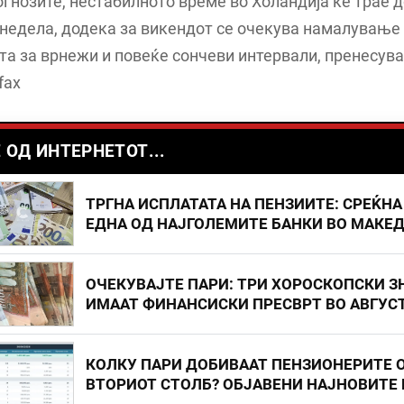
гнозите, нестабилното време во Холандија ќе трае д
недела, додека за викендот се очекува намалување
та за врнежи и повеќе сончеви интервали, пренесува 
fax
 ОД ИНТЕРНЕТОТ...
ТРГНА ИСПЛАТАТА НА ПЕНЗИИТЕ: СРЕЌНА
ЕДНА ОД НАЈГОЛЕМИТЕ БАНКИ ВО МАКЕ
ОЧЕКУВАЈТЕ ПАРИ: ТРИ ХОРОСКОПСКИ З
ИМААТ ФИНАНСИСКИ ПРЕСВРТ ВО АВГУС
КОЛКУ ПАРИ ДОБИВААТ ПЕНЗИОНЕРИТЕ 
ВТОРИОТ СТОЛБ? ОБЈАВЕНИ НАЈНОВИТЕ