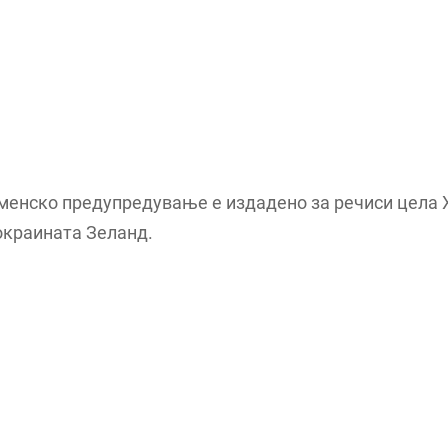
менско предупредување е издадено за речиси цела 
окраината Зеланд.