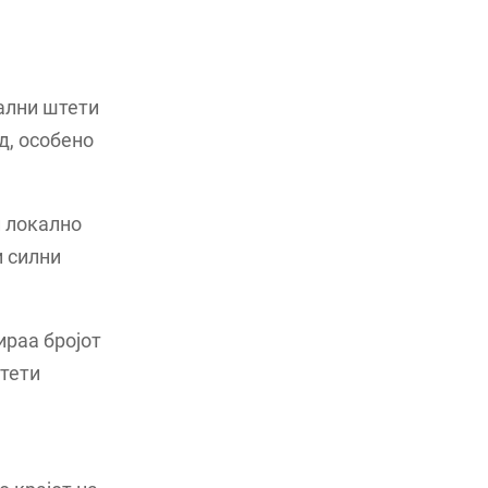
ални штети
д, особено
и локално
и силни
ираа бројот
штети