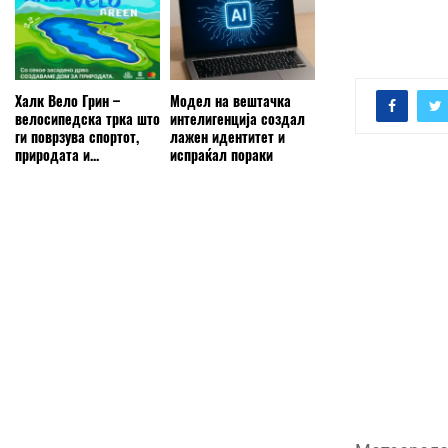
Халк Вело Грин –
Модел на вештачка
велосипедска трка што
интелигенција создал
ги поврзува спортот,
лажен идентитет и
природата и...
испраќал пораки