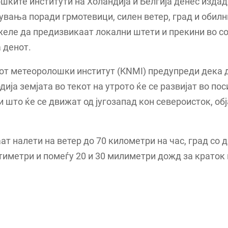
ките институти на Холандија и Белгија денес изда
вања поради грмотевици, силен ветер, град и обил
еле да предизвикаат локални штети и прекини во с
а денот.
от метеоролошки институт (KNMI) предупреди дека
одија земјата во текот на утрото ќе се развијат во по
 што ќе се движат од југозапад кон североисток, об
ат налети на ветер до 70 километри на час, град со 
тиметри и помеѓу 20 и 30 милиметри дожд за краток