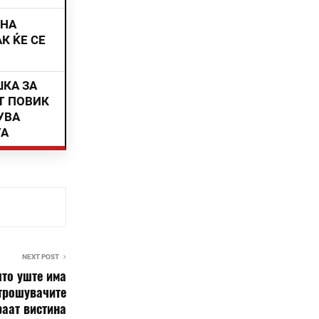
ИНА
К ЌЕ СЕ
ШКА ЗА
Т ПОВИК
УВА
ТА
NEXT POST
што уште има
трошувачите
раат вистина