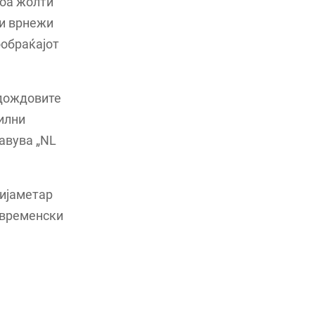
доа жолти
ни врнежи
ообраќајот
 дождовите
силни
јавува „NL
дијаметар
 временски