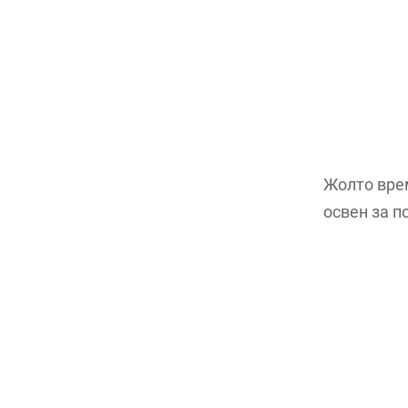
Жолто вре
освен за п