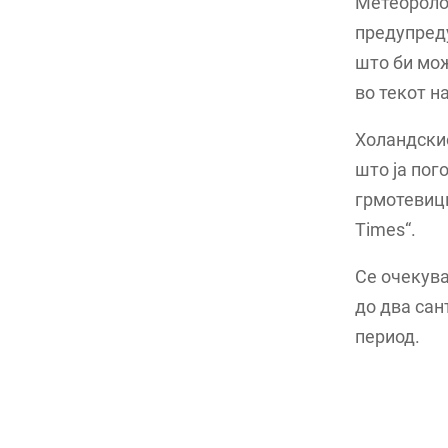
Метеоролош
предупреду
што би мож
во текот н
Холандски
што ја пог
грмотевици
Times“.
Се очекува
до два сан
период.