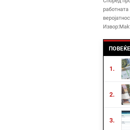
Според про
работната 
веројатнос
Извор:Mak
ПОВЕЌЕ
1.
2.
3.