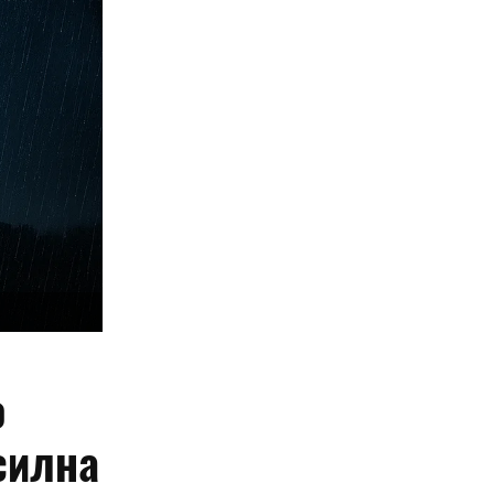
о
силна