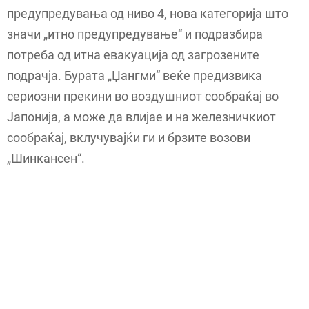
предупредувања од ниво 4, нова категорија што
значи „итно предупредување“ и подразбира
потреба од итна евакуација од загрозените
подрачја. Бурата „Џангми“ веќе предизвика
сериозни прекини во воздушниот сообраќај во
Јапонија, а може да влијае и на железничкиот
сообраќај, вклучувајќи ги и брзите возови
„Шинкансен“.