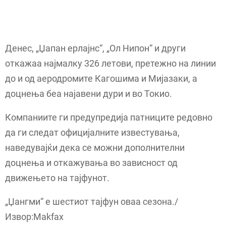
Денес, „Џапан ерлајнс“, „Ол Нипон“ и други
откажаа најмалку 326 летови, претежно на линии
до и од аеродромите Кагошима и Мијазаки, а
доцнења беа најавени дури и во Токио.
Компаниите ги предупредија патниците редовно
да ги следат официјалните известувања,
наведувајќи дека се можни дополнителни
доцнења и откажувања во зависност од
движењето на тајфунот.
„Џангми“ е шестиот тајфун оваа сезона./
Извор:Makfax