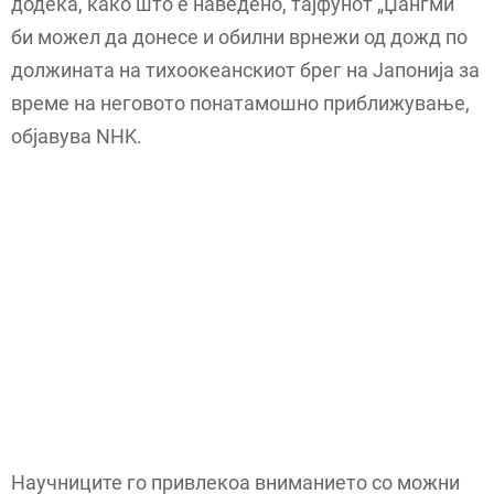
додека, како што е наведено, тајфунот „Џангми“
би можел да донесе и обилни врнежи од дожд по
должината на тихоокеанскиот брег на Јапонија за
време на неговото понатамошно приближување,
објавува NHK.
Научниците го привлекоа вниманието со можни