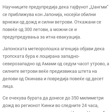
Научниците предупредија дека тајфунот „Џангми“
се приближува кон Јапонија, носејќи обилни
врнежи од дожд и силни ветрови. Откажани се
повеќе од 300 летови, а можни се и
предупредувања за итна евакуација.
Јапонската метеоролошка агенција објави дека
тропската бура е лоцирана западно-
северозападно од Амами од седум часот утрово, а
силните ветрови веќе предизвикаа штета на
делови од Окинава и повредија повеќе од десет
лица.
Се очекува бурата да донесе до 350 милиметри
дожд во регионот Кинки во следните 24 часа,