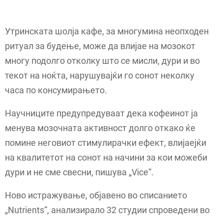
Утринската шолја кафе, за многумина неопходен
ритуал за будење, може да влијае на мозокот
многу подолго отколку што се мисли, дури и во
текот на ноќта, нарушувајќи го сонот неколку
часа по консумирањето.
Научниците предупредуваат дека кофеинот ја
менува мозочната активност долго откако ќе
помине неговиот стимулирачки ефект, влијаејќи
на квалитетот на сонот на начини за кои можеби
дури и не сме свесни, пишува „Vice“.
Ново истражување, објавено во списанието
„Nutrients“, анализирало 32 студии спроведени во