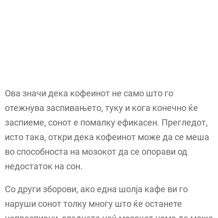
Ова значи дека кофеинот не само што го
отежнува заспивањето, туку и кога конечно ќе
заспиеме, сонот е помалку ефикасен. Прегледот,
исто така, откри дека кофеинот може да се меша
во способноста на мозокот да се опорави од
недостаток на сон.
Со други зборови, ако една шолја кафе ви го
наруши сонот толку многу што ќе останете