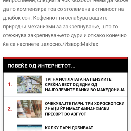
непроспиени, следната ноќ мозокот нема да може
да го компензира тоа со зголемена активност на
длабок сон. Кофеинот ги ослабува вашите
природни механизми за закрепнување, што го
отежнува закрепнувањето дури и откако конечно
ќе се наспиете целосно./Извор:Makfax
ПОВЕЌЕ ОД ИНТЕРНЕТОТ...
ТРГНА ИСПЛАТАТА НА ПЕНЗИИТЕ:
1.
СРЕЌНА ВЕСТ ОД ЕДНА ОД
НАЈГОЛЕМИТЕ БАНКИ ВО МАКЕДОНИЈА
ОЧЕКУВАЈТЕ ПАРИ: ТРИ ХОРОСКОПСКИ
2.
ЗНАЦИ ЌЕ ИМААТ ФИНАНСИСКИ
ПРЕСВРТ ВО АВГУСТ
КОЛКУ ПАРИ ДОБИВААТ