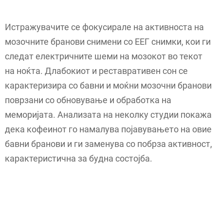
Истражувачите се фокусирале на активноста на
мозочните бранови снимени со ЕЕГ снимки, кои ги
следат електричните шеми на мозокот во текот
на ноќта. Длабокиот и реставративен сон се
карактеризира со бавни и моќни мозочни бранови
поврзани со обновување и обработка на
меморијата. Анализата на неколку студии покажа
дека кофеинот го намалува појавувањето на овие
бавни бранови и ги заменува со побрза активност,
карактеристична за будна состојба.