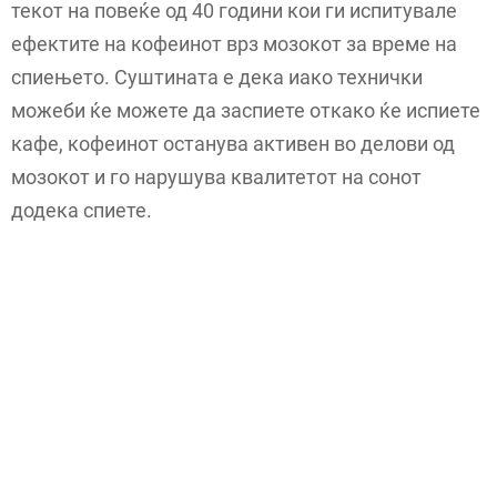
текот на повеќе од 40 години кои ги испитувале
ефектите на кофеинот врз мозокот за време на
спиењето. Суштината е дека иако технички
можеби ќе можете да заспиете откако ќе испиете
кафе, кофеинот останува активен во делови од
мозокот и го нарушува квалитетот на сонот
додека спиете.