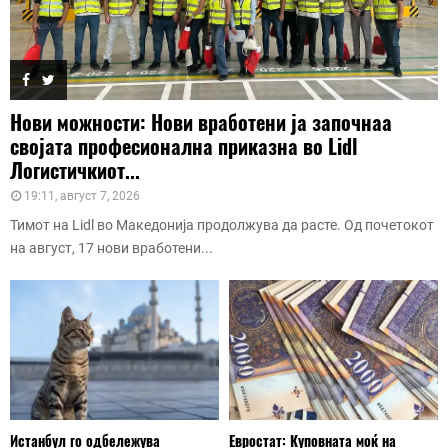
Нови можности: Нови вработени ја започнаа
својата професионална приказна во Lidl
Логистичкиот...
19:11, август 7, 2026
Тимот на Lidl во Македонија продолжува да расте. Од почетокот
на август, 17 нови вработени...
Истанбул го одбележува
Евростат: Куповната моќ на