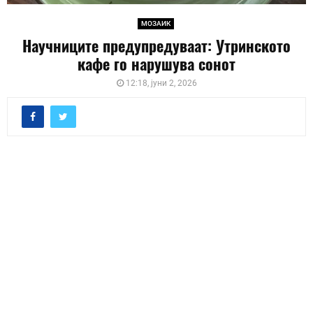
МОЗАИК
Научниците предупредуваат: Утринското
кафе го нарушува сонот
12:18, јуни 2, 2026