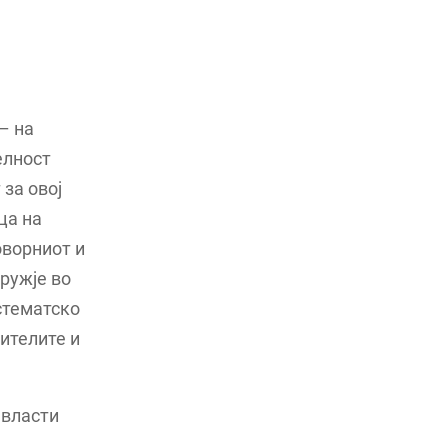
– на
елност
за овој
ца на
оворниот и
оружје во
стематско
ителите и
 власти