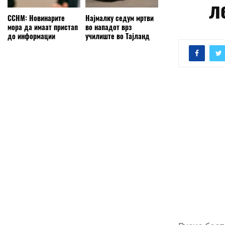
л
ССНМ: Новинарите
Најмалку седум мртви
мора да имаат пристап
во нападот врз
до информации
училиште во Тајланд