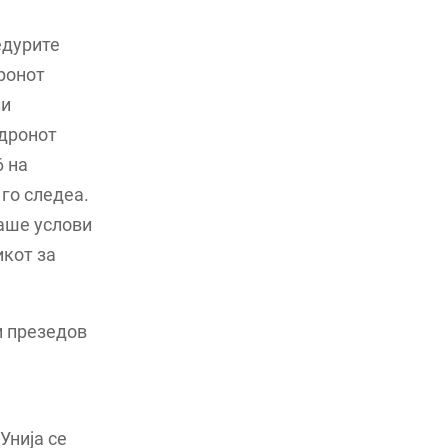
едурите
дронот
ли
 дронот
6 на
го следеа.
маше услови
икот за
и презедов
Унија се