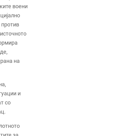
ките воени
ицијално
 против
 источното
формира
де,
трана на
на,
туации и
т со
ац.
илотното
тите за