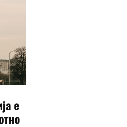
ја е
отно