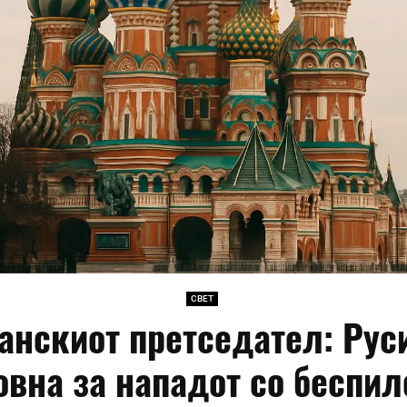
СВЕТ
анскиот претседател: Руси
овна за нападот со беспил