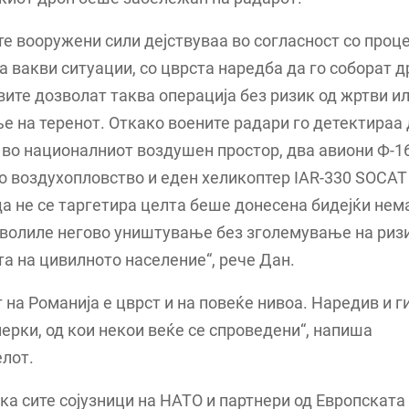
е вооружени сили дејствуваа во согласност со проц
а вакви ситуации, со цврста наредба да го соборат 
ите дозволат таква операција без ризик од жртви и
 на теренот. Откако воените радари го детектираа
 во националниот воздушен простор, два авиони Ф-1
 воздухопловство и еден хеликоптер IAR-330 SOCAT 
а не се таргетира целта беше донесена бидејќи не
зволиле негово уништување без зголемување на риз
а на цивилното население“, рече Дан.
 на Романија е цврст и на повеќе нивоа. Наредив и г
ерки, од кои некои веќе се спроведени“, напиша
лот.
ека сите сојузници на НАТО и партнери од Европската 