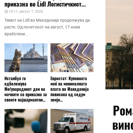
приказна во Lidl Логистичкиот...
19:11, август 7, 2026
Тимот на Lidl во Македонија продолжува да
расте. Од почетокот на август, 17 нови
вработени...
Истанбул го
Евростат: Куповната
одбележува
моќ на минималната
Меѓународниот ден на
плата во Македонија
мачките со приказна за
повисока од седум
своите најшармантни...
земји...
Ром
вин