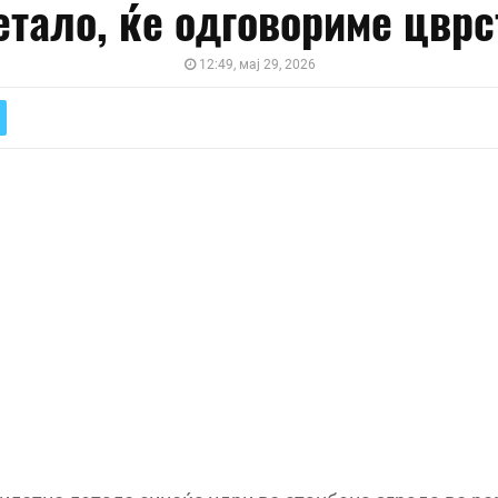
етало, ќе одговориме цврс
12:49, мај 29, 2026