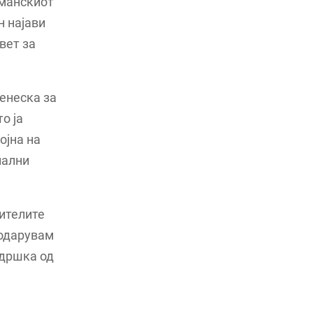
оманскиот
н најави
вет за
денеска за
о ја
ојна на
нални
жителите
годарувам
ддршка од