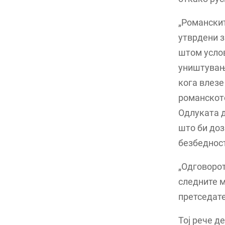
„Романскит
утврдени з
штом услов
уништување
кога влезе
романското
Одлуката д
што би до
безбедност
„Одговорот
следните м
претседате
Тој рече д