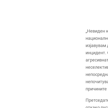
„Невиден н
национално
изјавувам 
инцидент. 
агресивнат
неселектив
непосредна
непочитува
причините 
Претседате
откако рус