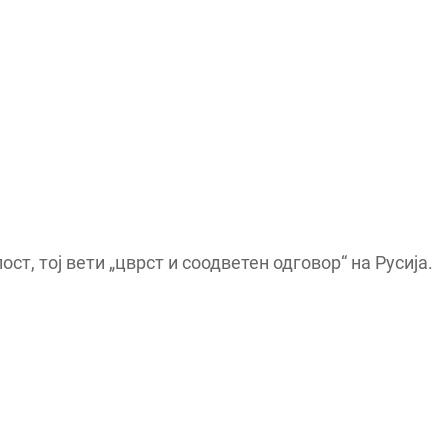
ост, тој вети „цврст и соодветен одговор“ на Русија.