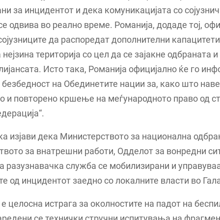
и за инцидентот и дека комуникацијата со сојузнич
се одвива во реално време. Романија, додаде тој, оф
сојузниците да распоредат дополнителни капацитети
 нејзина територија со цел да се зајакне одбраната и
лијансата. Исто така, Романија официјално ќе го ин
 безбедност на Обединетите нации за, како што наве
о и повторено кршење на меѓународното право од с
дерација“.
ака изјави дека Министерството за национална одбра
вото за внатрешни работи, Одделот за вонредни си
 разузнавачка служба се мобилизирани и управуваа
е од инцидентот заедно со локалните власти во Гал
е целосна истрага за околностите на падот на бесп
аредени се технички стручни испитувања на фрагмен