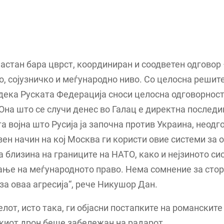
астан бара цврст, координиран и соодветен одговор 
, сојузничко и меѓународно ниво. Со целосна решит
дека Руската Федерација сноси целосна одговорност 
Она што се случи денес во Галац е директна последи
а војна што Русија ја започна против Украина, неодг
ен начин на кој Москва ги користи овие системи за 
 близина на границите на НАТО, како и нејзиното си
ње на меѓународното право. Нема сомнение за стор
за оваа агресија“, рече Никушор Дан.
лот, исто така, ги објасни постапките на романските
киот дрон беше забележан на радарот.