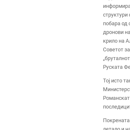
информиран
структури 
побара од 
дронови на
крило на А
Советот за
„бруталнот
Руската Фе
Тој исто т
Министерст
Романската
последицит
Покрената 
летало и н