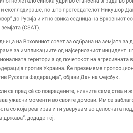
илотно летало синоќа удри во станбена зграда во р
 и експлодираше, по што претседателот Никушор Да
овор“ до Русија и итно свика седница на Врховниот со
 земјата (CSAT).
дница на Врховниот совет за одбрана на земјата за 
раме за импликациите од најсериозниот инцидент шт
ионалната територија од почетокот на агресивната в
едерација против Украина. Ќе преземеме пропорцио
ив Руската Федерација“, објави Дан на Фејсбук.
ли се пред сè со повредените, нивните семејства и 
еаа ужасни моменти во своите домови. Им се забла
ста со која реагираа и ги уверувам во целосната по
 држава“, додаде тој.