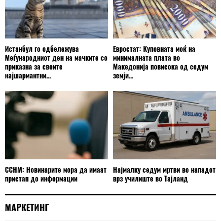
Истанбул го одбележува
Евростат: Куповната моќ на
Меѓународниот ден на мачките со
минималната плата во
приказна за своите
Македонија повисока од седум
најшармантни...
земји...
ССНМ: Новинарите мора да имаат
Најмалку седум мртви во нападот
пристап до информации
врз училиште во Тајланд
МАРКЕТИНГ