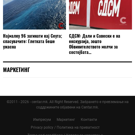
Најмалку 96 загинати кај Сеута;
СДСМ: Дали и Савески е на
спасувачите: Глетката беше
екскурзија, зошто
ужасна
Обвинителството молчи за
состојбата...
МАРКЕТИНГ
©2011 - 2026 - centar.mk. All Right Reserved. Забрането е превземање на
соддржините објавени на Centar.mk.
Импресум
Маркетинг
Контакти
Privacy policy / Политика на приватност