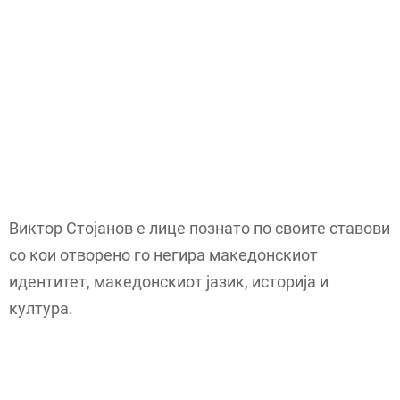
Виктор Стојанов е лице познато по своите ставови
со кои отворено го негира македонскиот
идентитет, македонскиот јазик, историја и
култура.