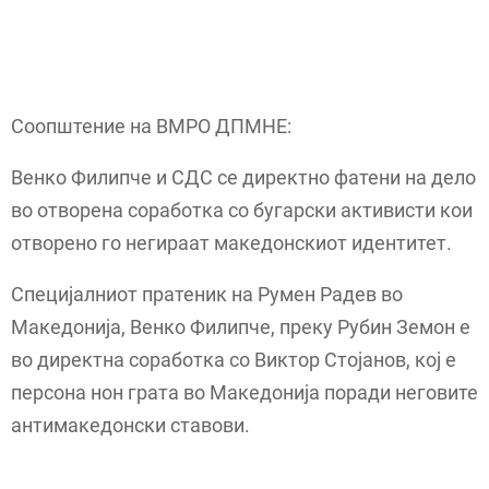
Соопштение на ВМРО ДПМНЕ:
Венко Филипче и СДС се директно фатени на дело
во отворена соработка со бугарски активисти кои
отворено го негираат македонскиот идентитет.
Специјалниот пратеник на Румен Радев во
Македонија, Венко Филипче, преку Рубин Земон е
во директна соработка со Виктор Стојанов, кој е
персона нон грата во Македонија поради неговите
антимакедонски ставови.