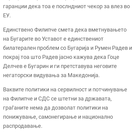
гаранции дека тоа е послндниот чекор за влез во
ЕУ.
Единствено Филипче смета дека вметнувањето
на Бугарите во Уставот е единствениот
билатерален проблем со Бугарија и Румен Радев и
покрај тоа што Радев јасно кажува дека Гоце
Делчев е Бугарин и ги претставува неговите
негаторски видувања за Македонија.
Ваквите политики на сервилност и потчинување
на Филипче и СДС се штетни за државата,
граѓаните нема да дозволат политики на
понижување, самонегирање и национално
распродавање.