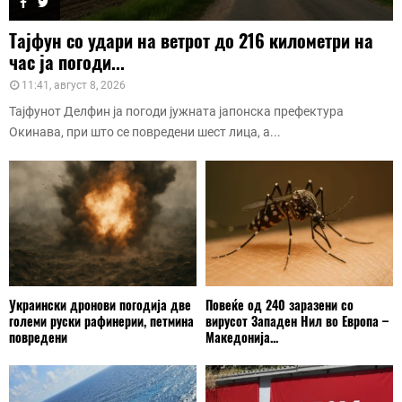
Тајфун со удари на ветрот до 216 километри на
час ја погоди...
11:41, август 8, 2026
Тајфунот Делфин ја погоди јужната јапонска префектура
Окинава, при што се повредени шест лица, а...
Украински дронови погодија две
Повеќе од 240 заразени со
големи руски рафинерии, петмина
вирусот Западен Нил во Европа –
повредени
Македонија...