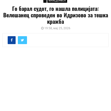
-
МАКЕДОНИЈА
Го барал судот, го нашла полицијата:
Велешанец спроведен во Идризово за тешка
кражба
19:58, мај 25, 2026