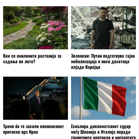
Кои се омилените растенија за
Зеленски: Путин подготвува тајна
садење во лето?
мобилизација и носи десетици
илјади Корејци
Трамп ќе го засили економскиот
Ескалира дипломатскиот судир
притисок врз Иран
меѓу Шпанија и Италија поради
граничните контроли и мигрантите