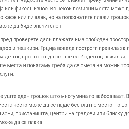
а или фиксен износ. Во некои помирни места може д
о кафе или пијалак, но на попознатите плажи трошок
може да биде значителен.
пред проверете дали плажата има слободен простор
адор и пешкири. Грција воведе построги правила за 
м дел од просторот да остане слободен од лежалки, 
те места и понатаму треба да се смета на можни тр
слуги.
е уште еден трошок што многумина го забораваат. 
еста често може да се најде бесплатно место, но во
 зони, пристаништа, центри на градови или блиску д
може да се плаќа.