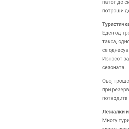
патот до с
потроши до
Туристичк
Еден од тр
такса, одно
се однесув
Износот за
сезоната.
Овој трошо
при резерв
потврдите 
Лежалки и
Многу тури
места лежа