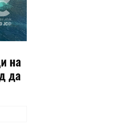
и на
д да