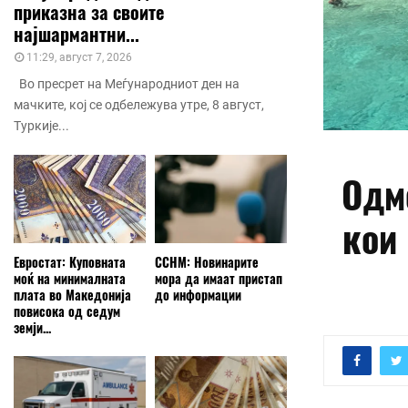
приказна за своите
најшармантни...
11:29, август 7, 2026
Во пресрет на Меѓународниот ден на
мачките, кој се одбележува утре, 8 август,
Туркије...
Одм
кои
Евростат: Куповната
ССНМ: Новинарите
моќ на минималната
мора да имаат пристап
плата во Македонија
до информации
повисока од седум
земји...