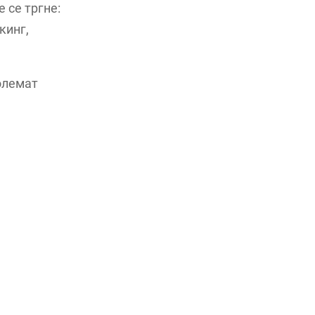
 се тргне:
кинг,
олемат