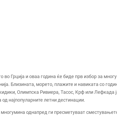
 во Грција и оваа година ќе биде прв избор за многу
ија. Близината, морето, плажите и навиката со годин
кидики, Олимпска Ривиера, Тасос, Крф или Лефкада ј
а од најпопуларните летни дестинации.
 многумина однапред ги пресметуваат сместувањето