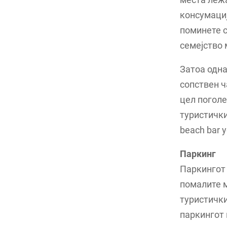
консумациј
поминете с
семејство 
Затоа одна
сопствен ч
цел поголе
туристички
beach bar у
Паркинг
Паркингот 
помалите м
туристички
паркингот 