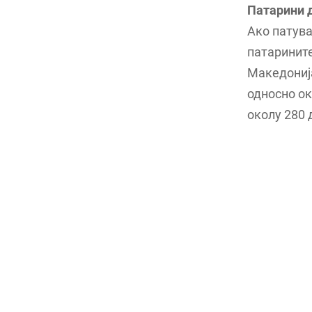
Патарини д
Ако патува
патарините
Македонија
односно ок
околу 280 