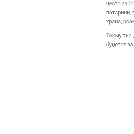
често забо
патарини, 
храна, роа
Токму тие 
буџетот за