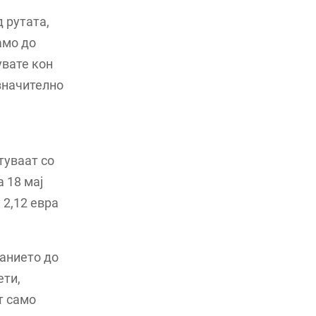
 рутата,
амо до
увате кон
значително
туваат со
 18 мај
 2,12 евра
јанието до
ети,
т само