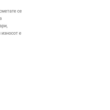
сметате се
з
ари,
 износот е