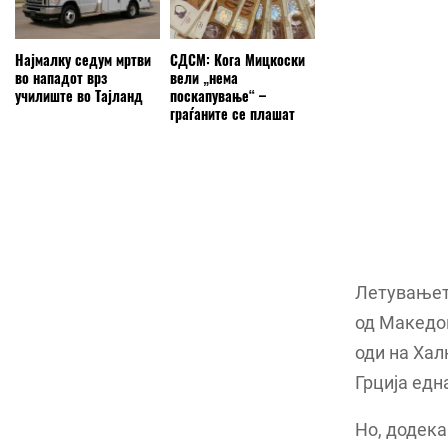
Најмалку седум мртви
СДСМ: Кога Мицкоски
во нападот врз
вели „нема
училиште во Тајланд
поскапување“ –
граѓаните се плашат
Летувањето
од Македон
оди на Хал
Грција едн
Но, додека