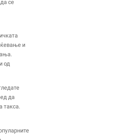
да се
тичката
ноќевање и
вања.
и од
 гледате
ред да
а такса.
популарните
а