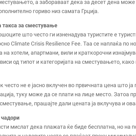
местувањето, а забораваат дека за десет дена може 
полнително гориво низ самата Грција.
а такса за сместување
ошоците што често ги изненадува туристите е турис
сно Climate Crisis Resilience Fee. Таа се наплаќа по 
а на хотели, апартмани, вили и краткорочни изнајму
виси од типот и категоријата на сместувањето, како 
к често не е јасно вклучен во првичната цена што ја
ација, туку може да се плати на лице место. Затоа п
сместување, прашајте дали цената ја вклучува и ова
 чадори
сти мислат дека плажата ќе биде бесплатна, но на 
лките и чадорите често се плаќаат преку минималн