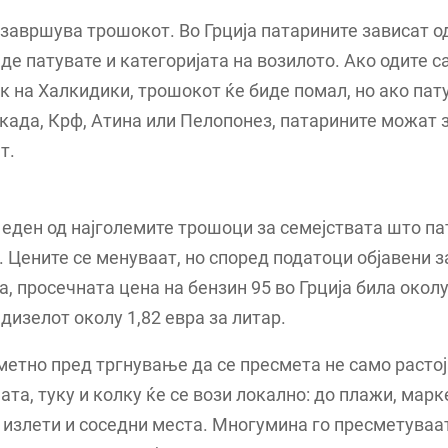
 завршува трошокот. Во Грција патарините зависат од
де патувате и категоријата на возилото. Ако одите с
к на Халкидики, трошокот ќе биде помал, но ако пат
када, Крф, Атина или Пелопонез, патарините можат 
т.
 еден од најголемите трошоци за семејствата што па
 Цените се менуваат, но според податоци објавени за
а, просечната цена на бензин 95 во Грција била околу
 дизелот околу 1,82 евра за литар.
метно пред тргнување да се пресмета не само расто
ата, туку и колку ќе се вози локално: до плажи, марк
 излети и соседни места. Многумина го пресметуваа