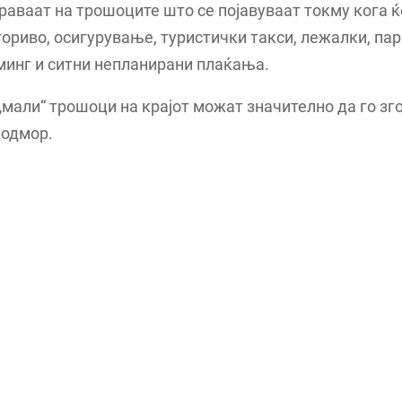
раваат на трошоците што се појавуваат токму кога ќе
гориво, осигурување, туристички такси, лежалки, пар
минг и ситни непланирани плаќања.
„мали“ трошоци на крајот можат значително да го зг
 одмор.