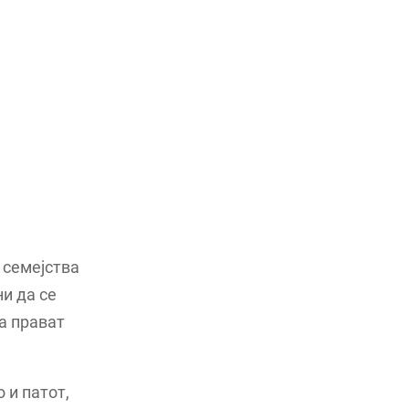
 семејства
и да се
а прават
 и патот,