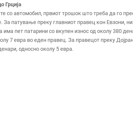
о Грција
те со автомобил, првиот трошок што треба да го пре
. За патување преку главниот правец кон Евзони, ни
 има пет патарини со вкупен износ од околу 380 ден
олу 7 евра во еден правец. За правецот преку Дојран
денари, односно околу 5 евра.