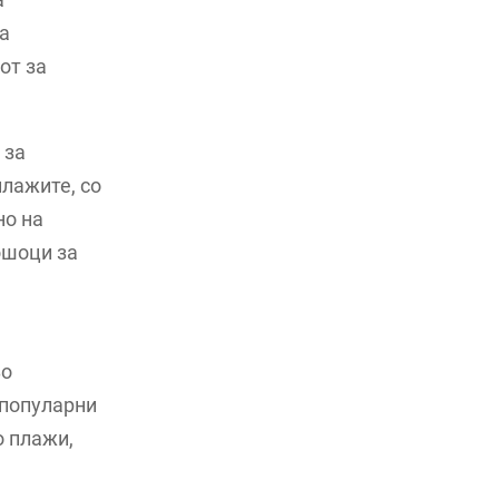
а
от за
 за
плажите, со
но на
ошоци за
Во
 популарни
о плажи,