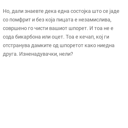
Но, дали знаевте дека една состојка што се јаде
со помфрит и без која пицата е незамислива,
совршено го чисти вашиот шпорет. И тоа не е
сода бикарбона или оцет. Тоа е кечап, кој ги
отстранува дамките од шпоретот како ниедна
друга. Изненадувачки, нели?