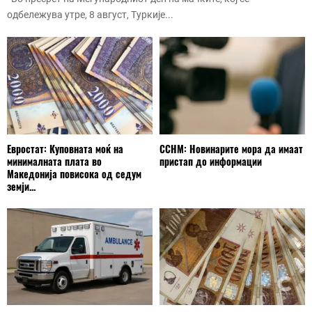
одбележува утре, 8 август, Туркије...
Евростат: Куповната моќ на
ССНМ: Новинарите мора да имаат
минималната плата во
пристап до информации
Македонија повисока од седум
земји...