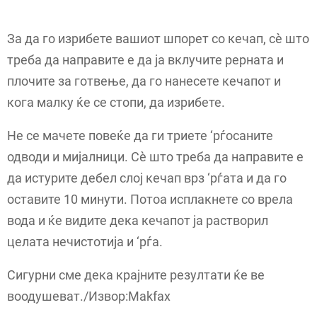
За да го изрибете вашиот шпорет со кечап, сè што
треба да направите е да ја вклучите рерната и
плочите за готвење, да го нанесете кечапот и
кога малку ќе се стопи, да изрибете.
Не се мачете повеќе да ги триете ‘рѓосаните
одводи и мијалници. Сè што треба да направите е
да истурите дебел слој кечап врз ‘рѓата и да го
оставите 10 минути. Потоа исплакнете со врела
вода и ќе видите дека кечапот ја растворил
целата нечистотија и ‘рѓа.
Сигурни сме дека крајните резултати ќе ве
воодушеват./Извор:Makfax