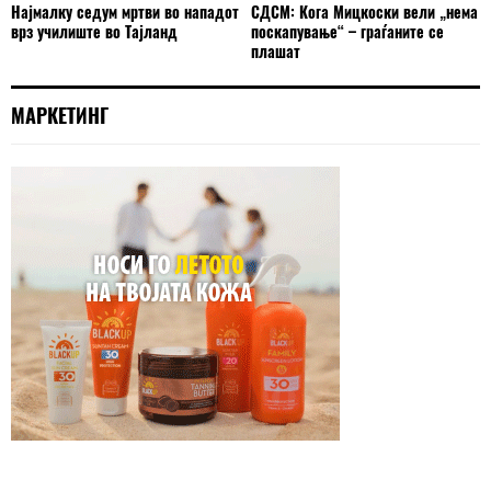
Најмалку седум мртви во нападот
СДСМ: Кога Мицкоски вели „нема
врз училиште во Тајланд
поскапување“ – граѓаните се
плашат
МАРКЕТИНГ