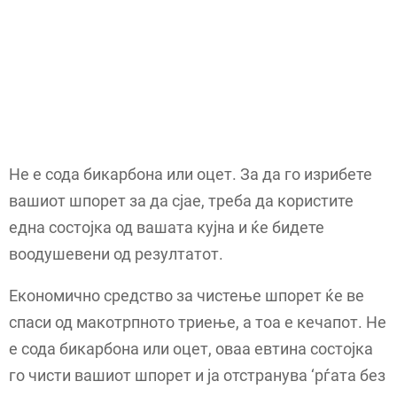
Не е сода бикарбона или оцет. За да го изрибете
вашиот шпорет за да сјае, треба да користите
една состојка од вашата кујна и ќе бидете
воодушевени од резултатот.
Економично средство за чистење шпорет ќе ве
спаси од макотрпното триење, а тоа е кечапот. Не
е сода бикарбона или оцет, оваа евтина состојка
го чисти вашиот шпорет и ја отстранува ‘рѓата без