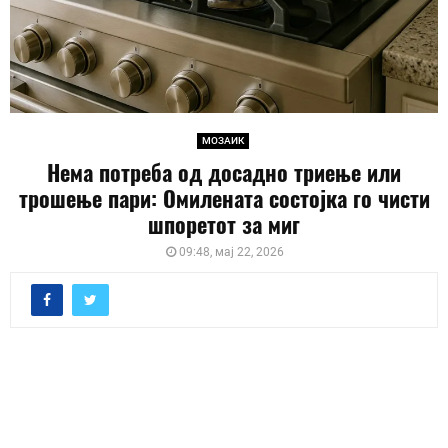
МОЗАИК
Нема потреба од досадно триење или
трошење пари: Омилената состојка го чисти
шпоретот за миг
09:48, мај 22, 2026