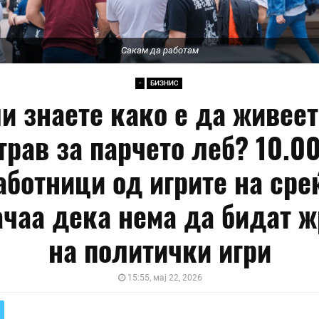
Сакам да работам
-
БИЗНИС
и знаете како е да живеет
трав за парчето леб? 10.0
аботници од игрите на сре
ачаа дека нема да бидат ж
на политички игри
15:55, мај 22, 2026