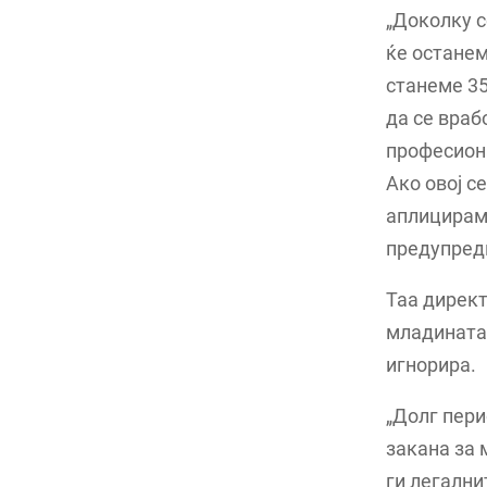
„Доколку с
ќе останем
станеме 35
да се враб
професиона
Ако овој с
аплицираме
предупред
Таа директ
младината,
игнорира.
„Долг пери
закана за 
ги легални