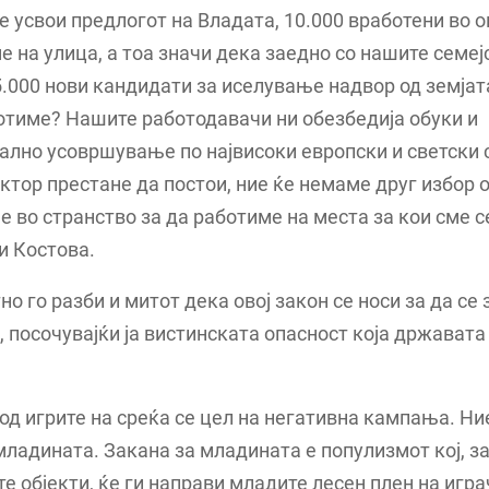
е усвои предлогот на Владата, 10.000 вработени во о
е на улица, а тоа значи дека заедно со нашите семеј
.000 нови кандидати за иселување надвор од земјат
отиме? Нашите работодавачи ни обезбедија обуки и
лно усовршување по највисоки европски и светски 
ектор престане да постои, ние ќе немаме друг избор 
 во странство за да работиме на места за кои сме с
и Костова.
но го разби и митот дека овој закон се носи за да се
 посочувајќи ја вистинската опасност која државата 
од игрите на среќа се цел на негативна кампања. Ни
младината. Закана за младината е популизмот кој, з
те објекти, ќе ги направи младите лесен плен на игр