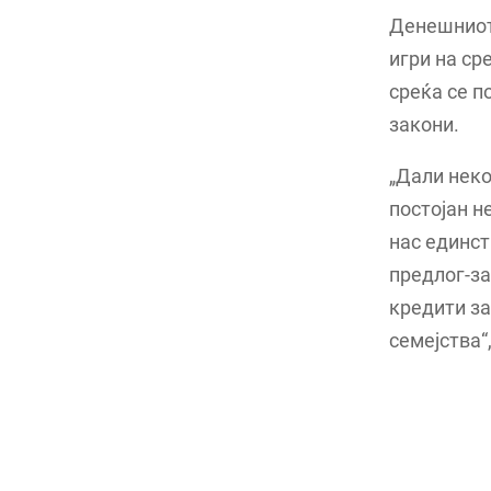
Денешниот 
игри на ср
среќа се п
закони.
„Дали неко
постојан н
нас единст
предлог-за
кредити з
семејства“