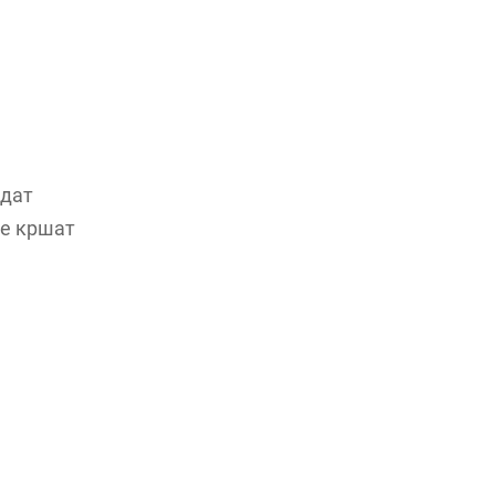
идат
се кршат