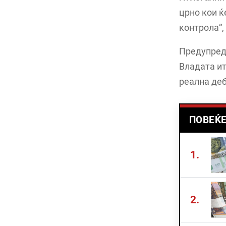
црно кои ќ
контрола“,
Предупреду
Владата ит
реална деб
ПОВЕЌЕ
1.
2.