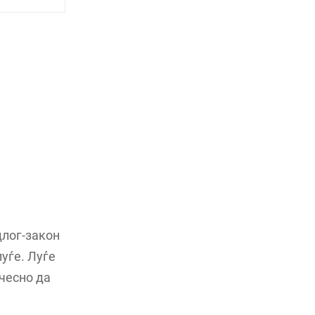
длог-закон
луѓе. Луѓе
 чесно да