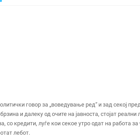
политички говор за „воведување ред“ и зад секој пре
брзина и далеку од очите на јавноста, стојат реални 
ва, со кредити, луѓе кои секое утро одат на работа за
ботат лебот.