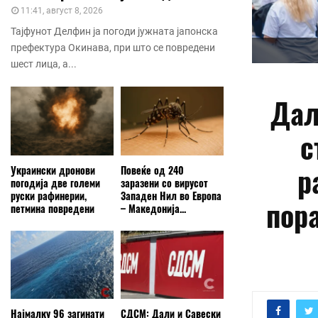
11:41, август 8, 2026
Тајфунот Делфин ја погоди јужната јапонска
префектура Окинава, при што се повредени
шест лица, а...
Дал
с
р
Украински дронови
Повеќе од 240
погодија две големи
заразени со вирусот
руски рафинерии,
Западен Нил во Европа
пор
петмина повредени
– Македонија...
Најмалку 96 загинати
СДСМ: Дали и Савески