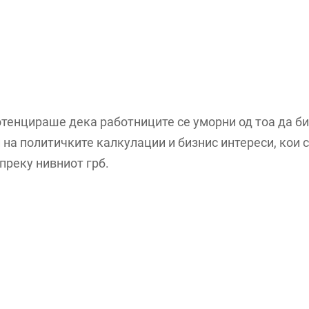
потенцираше дека работниците се уморни од тоа да б
на политичките калкулации и бизнис интереси, кои 
преку нивниот грб.