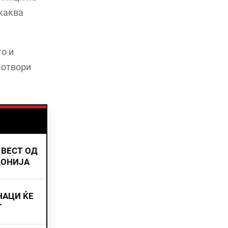
икаква
о и
 отвори
 ВЕСТ ОД
ДОНИЈА
НАЦИ ЌЕ
Т