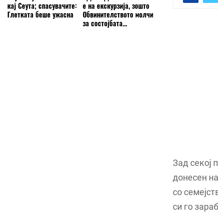
кај Сеута; спасувачите:
е на екскурзија, зошто
Глетката беше ужасна
Обвинителството молчи
за состојбата...
Зад секој 
донесен на
со семејст
си го зара