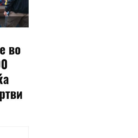
е во
00
ќа
ртви