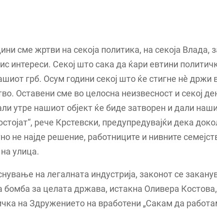
дини сме жртви на секоја политика, на секоја Влада, 
ис интереси. Секој што сака да ќари евтини политич
ашиот грб. Осум години секој што ќе стигне нè држи 
о. Оставени сме во целосна неизвесност и секој д
али утре нашиот објект ќе биде затворен и дали наш
остојат“, рече Крстевски, предупредувајќи дека доко
но не најде решение, работниците и нивните семејс
 на улица.
снување на легалната индустрија, законот се закану
а бомба за целата држава, истакна Оливера Костова,
чка на Здружението на вработени „Сакам да работа