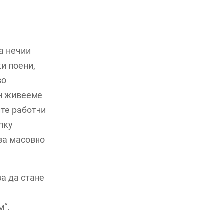
за нечии
ки поени,
во
ен живееме
ите работни
лку
тва масовно
ва да стане
м“.