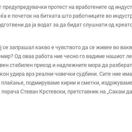
предупредувачки протест на вработените од индуст
еќа е почеток на битката што работниците во индустр
одготвени да ја водат за да бидат слушнати од креат
ј се запрашал какво е чувството да се живее во вакв
емир? Од оваа работа ние чесно го вадиме нашиот леб
вен стабилен приход и надлежните мора да разберат
кон удира врз реални човечки судбини. Сите ние им
а плаќање, подмируваме кирии и сметки, издржувам
, порача Стеван Крстевски, претставник на „Сакам да