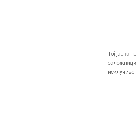
Тој јасно 
заложници 
исклучиво 