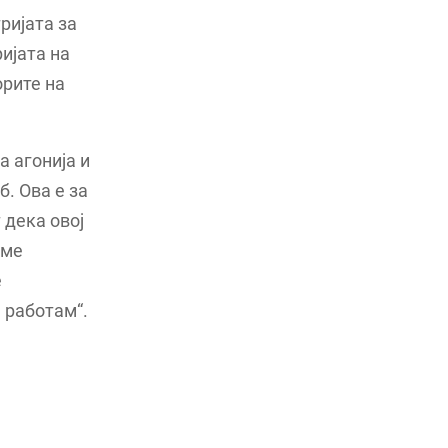
ријата за
ијата на
орите на
а агонија и
. Ова е за
 дека овој
аме
е
 работам“.