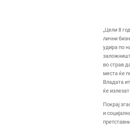
„Цели 8 го
лични бизн
удира по н
заложништв
во страв д
места ќе п
Владата ит
ќе излезат
Покрај зга
и социјалн
претставни