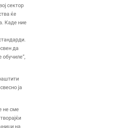
вој сектор
ства ќе
а. Каде ние
стандарди.
освен да
е обучиле“,
 заштити
свесно ја
е не сме
атворајќи
ачници на