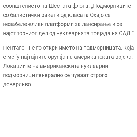
соопштението на Шестата флота. „Подморниците
со балистички ракети од класата Охајо се
незабележливи платформи за лансирање и се
најотпорниот дел од нуклеарната тријада на САД.“
Пентагон не го откри името на подморницата, која
е меѓу најтајните оружја на американската војска.
Локациите на американските нуклеарни
подморници генерално се чуваат строго
доверливо.