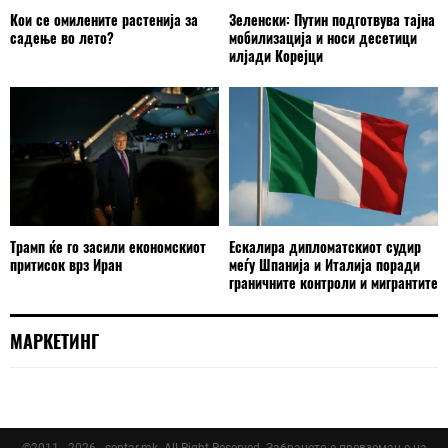
Кои се омилените растенија за
Зеленски: Путин подготвува тајна
садење во лето?
мобилизација и носи десетици
илјади Корејци
Трамп ќе го засили економскиот
Ескалира дипломатскиот судир
притисок врз Иран
меѓу Шпанија и Италија поради
граничните контроли и мигрантите
МАРКЕТИНГ
©2011 - 2026 - centar.mk. All Right Reserved. Забрането е превземање на