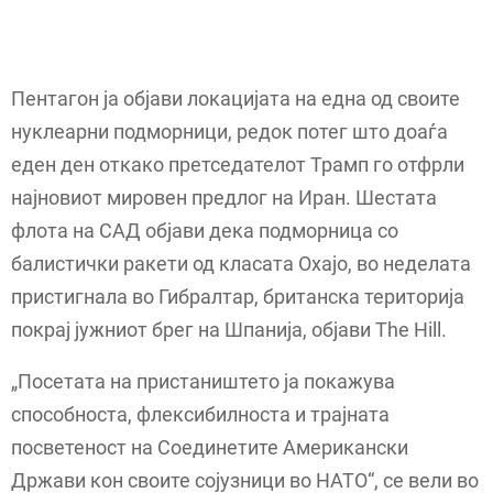
Пентагон ја објави локацијата на една од своите
нуклеарни подморници, редок потег што доаѓа
еден ден откако претседателот Трамп го отфрли
најновиот мировен предлог на Иран. Шестата
флота на САД објави дека подморница со
балистички ракети од класата Охајо, во неделата
пристигнала во Гибралтар, британска територија
покрај јужниот брег на Шпанија, објави The Hill.
„Посетата на пристаништето ја покажува
способноста, флексибилноста и трајната
посветеност на Соединетите Американски
Држави кон своите сојузници во НАТО“, се вели во