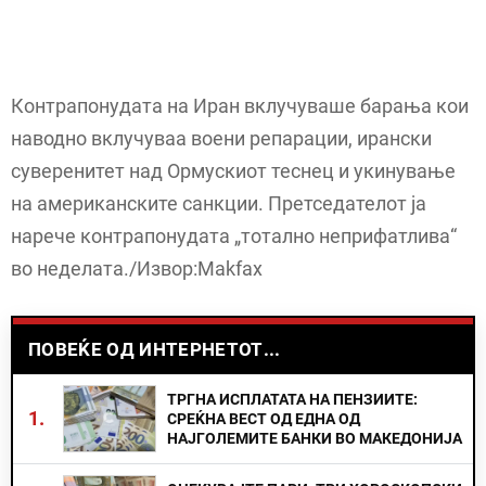
Контрапонудата на Иран вклучуваше барања кои
наводно вклучуваа воени репарации, ирански
суверенитет над Ормускиот теснец и укинување
на американските санкции. Претседателот ја
нарече контрапонудата „тотално неприфатлива“
во неделата./Извор:Makfax
ПОВЕЌЕ ОД ИНТЕРНЕТОТ...
ТРГНА ИСПЛАТАТА НА ПЕНЗИИТЕ:
1.
СРЕЌНА ВЕСТ ОД ЕДНА ОД
НАЈГОЛЕМИТЕ БАНКИ ВО МАКЕДОНИЈА