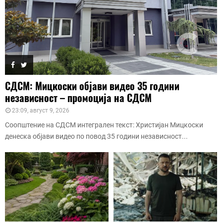
СДСМ: Мицкоски објави видео 35 години
независност – промоција на СДСМ
23:09, август 9, 2026
Соопштение на СДСМ интегрален текст: Христијан Мицкоски
денеска објави видео по повод 35 години независност...