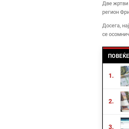
Две жртви 
регион Фри
Досега, на
се осомнич
ПОВЕЌЕ
1.
2.
3.