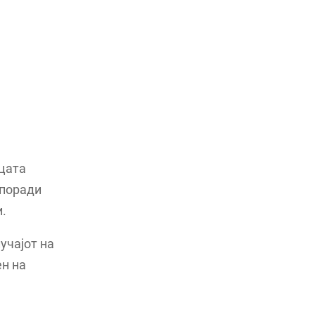
ицата
 поради
.
учајот на
ен на