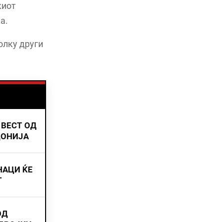
киот
а.
олку други
 ВЕСТ ОД
ДОНИЈА
НАЦИ ЌЕ
Т
ОД