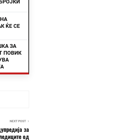
 БРОЈКИ
ИНА
К ЌЕ СЕ
ШКА ЗА
Т ПОВИК
УВА
ТА
NEXT POST
упредија за
ледиците од