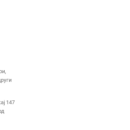
ри,
други
ај 147
од