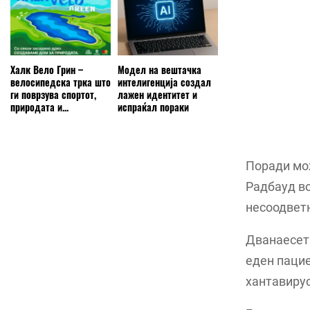
Халк Вело Грин –
Модел на вештачка
велосипедска трка што
интелигенција создал
ги поврзува спортот,
лажен идентитет и
природата и...
испраќал пораки
Поради мож
Радбауд во
несоодветн
Дванаесет 
еден пацие
хантавирус