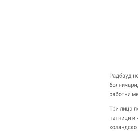
Радбауд не
болничари,
работни ме
Три лица п
патници и 
холандско 