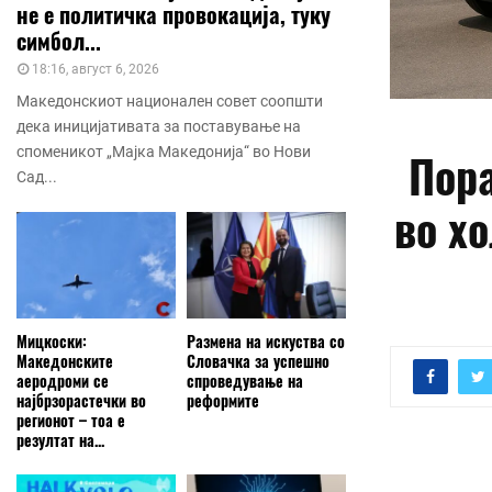
не е политичка провокација, туку
симбол...
18:16, август 6, 2026
Македонскиот национален совет соопшти
дека иницијативата за поставување на
Пора
споменикот „Мајка Македонија“ во Нови
Сад...
во х
Мицкоски:
Размена на искуства со
Македонските
Словачка за успешно
аеродроми се
спроведување на
најбрзорастечки во
реформите
регионот – тоа е
резултат на...