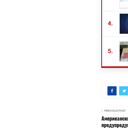
4.
5.
PREVIOUS POST
Американск
предупредув