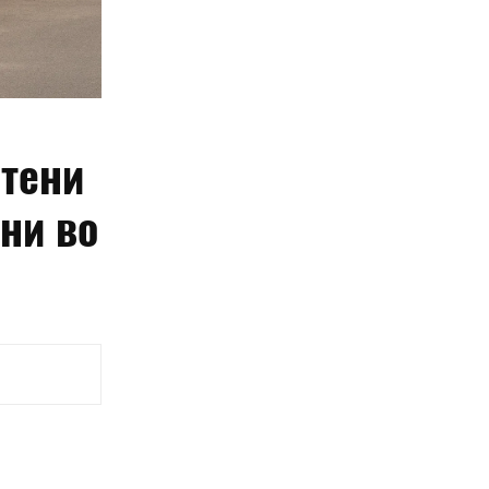
отени
ни во