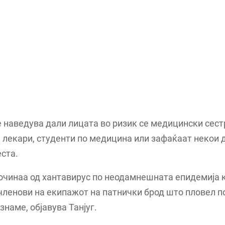
 наведува дали лицата во ризик се медицински сест
 лекари, студенти по медицина или зафаќаат некои 
ста.
очинаа од хантавирус по неодамнешната епидемија к
членови на екипажот на патнички брод што пловел п
знаме, објавува Танјуг.