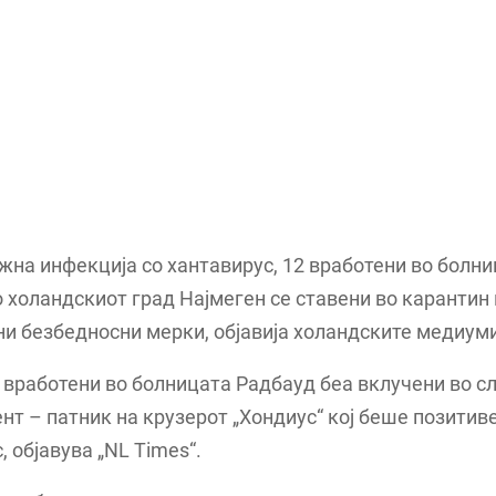
на инфекција со хантавирус, 12 вработени во болн
 холандскиот град Најмеген се ставени во карантин
и безбедносни мерки, објавија холандските медиуми
вработени во болницата Радбауд беа вклучени во сл
нт – патник на крузерот „Хондиус“ кој беше позитив
, објавува „NL Times“.