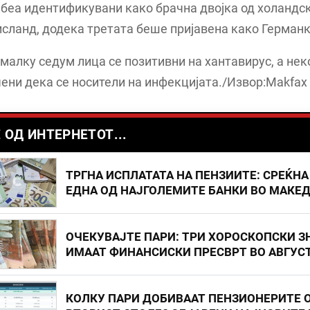
беа идентификувани како брачна двојка од холандс
сланд, додека третата беше пријавена како Германк
јмалку седум лица се позитивни на хантавирус, а нек
ени дека се носители на инфекцијата./Извор:Makfax
 ОД ИНТЕРНЕТОТ...
ТРГНА ИСПЛАТАТА НА ПЕНЗИИТЕ: СРЕЌНА
ЕДНА ОД НАЈГОЛЕМИТЕ БАНКИ ВО МАКЕ
ОЧЕКУВАЈТЕ ПАРИ: ТРИ ХОРОСКОПСКИ З
ИМААТ ФИНАНСИСКИ ПРЕСВРТ ВО АВГУС
КОЛКУ ПАРИ ДОБИВААТ ПЕНЗИОНЕРИТЕ 