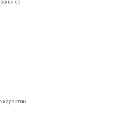
ување со
во карантин