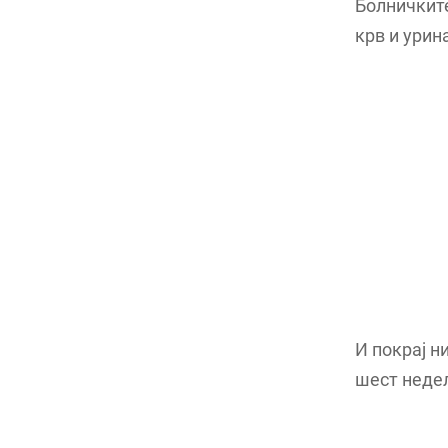
Болничките
крв и урин
И покрај н
шест недел