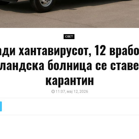
СВЕТ
ди хантавирусот, 12 враб
оландска болница се ставе
карантин
11:07, мај 12, 2026