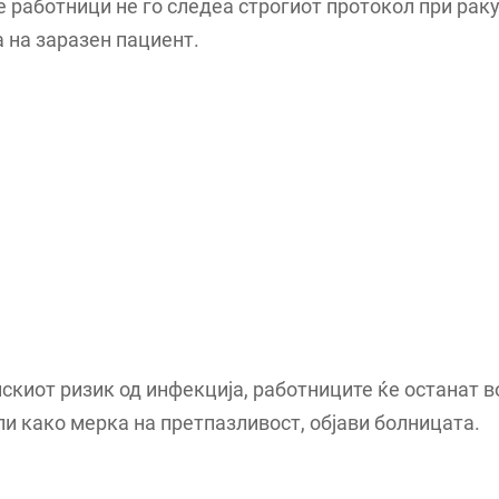
 работници не го следеа строгиот протокол при рак
а на заразен пациент.
искиот ризик од инфекција, работниците ќе останат 
и како мерка на претпазливост, објави болницата.