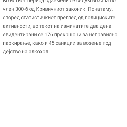
Во истиот период одземени се седум возила по
член 300-б од Кривичниот законик. Понатаму,
според статистичкиот преглед од полициските
активности, во текот на изминатите два дена
евидентирани се 176 прекршоци за неправилно
паркирање, како и 45 санкции за возење под
дејство на алкохол.