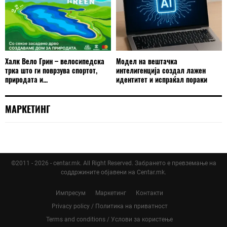
Халк Вело Грин – велосипедска
Модел на вештачка
трка што ги поврзува спортот,
интелигенција создал лажен
природата и...
идентитет и испраќал пораки
МАРКЕТИНГ
©2011 - 2026 - centar.mk. All Right Reserved. Забрането е превземање на
соддржините објавени на Centar.mk.
Импресум
Маркетинг
Контакти
Privacy policy / Политика на приватност
Terms and conditions / Услови за користење