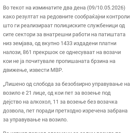
Во текот на изминатите два дена (09/10.05.2026)
како резултат на редовните сообраќајни контроли
што ги реализираат полициските службеници од
сите сектори за внатрешни работи на патиштата
низ земјава, од вкупно 1433 издадени платни
налози, 861 прекршок се однесуваат на возачи
кои не ја почитувале пропишаната брзина на
движење, извести МВР.
„Лишено од слобода за безобѕирно управување на
возило е 21 лицe, од кои пет за возење под
дејство на алкохол, 11 за возење без возачка
дозвола, пет поради претходно изречена забрана
за управување на возило.