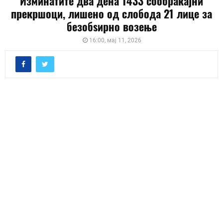
Изминатите два дена 1433 сообраќајни
прекршоци, лишено од слобода 21 лицe за
безобѕирно возење
16:00, мај 11, 2026