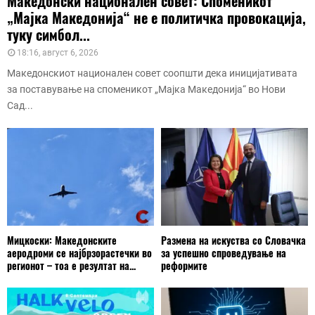
Македонски национален совет: Споменикот
„Мајка Македонија“ не е политичка провокација,
туку симбол...
18:16, август 6, 2026
Македонскиот национален совет соопшти дека иницијативата
за поставување на споменикот „Мајка Македонија“ во Нови
Сад...
Мицкоски: Македонските
Размена на искуства со Словачка
аеродроми се најбрзорастечки во
за успешно спроведување на
регионот – тоа е резултат на...
реформите