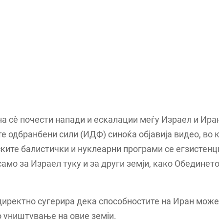
на сè почести напади и ескалации меѓу Израел и Ира
е одбранбени сили (ИДФ) синоќа објавија видео, во к
ките балистички и нуклеарни програми се егзистенц
само за Израел туку и за други земји, како Обединет
иректно сугерира дека способностите на Иран може
 уништување на овие земји.