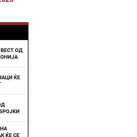
 ВЕСТ ОД
ДОНИЈА
НАЦИ ЌЕ
Т
ОД
 БРОЈКИ
ИНА
К ЌЕ СЕ