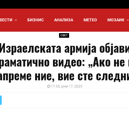
ВЕСТИ
БИЗНИС
АНАЛИЗА
МЕТЕО
МОЗАИК
СВЕТ
Израелската армија објав
раматично видео: „Ако не 
апреме ние, вие сте следн
11:55, јуни 17, 2025