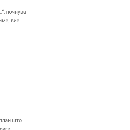
“, почнува
име, вие
 план што
други