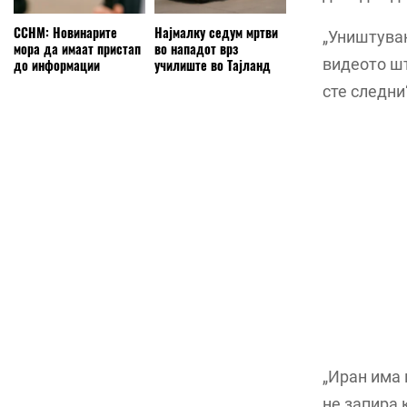
ССНМ: Новинарите
Најмалку седум мртви
„Уништувањ
мора да имаат пристап
во нападот врз
видеото шт
до информации
училиште во Тајланд
сте следни
„Иран има 
не запира 