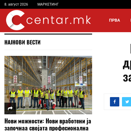
8. август 2026
МАРКЕТИНГ
ПРВА
НАЈНОВИ ВЕСТИ
д
з
Нови можности: Нови вработени ја
започнаа својата професионална