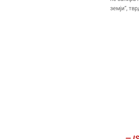
земји“, тв
— I