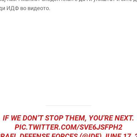
рди ИДФ во видеото.
IF WE DON’T STOP THEM, YOU’RE NEXT.
PIC.TWITTER.COM/SVE6JSFPH2
SRAEL DEFENSE FORCES (@IDF)
JUNE 17, 