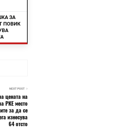
ШКА ЗА
Т ПОВИК
УВА
ТА
NEXT POST
ра цената на
ва РКЕ место
ите за да се
ега изнесува
64 отсто