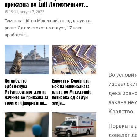
приказна во Lidl Логистичкиот...
19:11, август 7, 2026
Тимот на Lidl во Македонија продолжува да
расте. Од почетокот на август, 17 нови
вработени...
Во услови 
Истанбул го
Евростат: Куповната
израелскит
одбележува
моќ на минималната
Меѓународниот ден на
плата во Македонија
дека иранс
мачките со приказна за
повисока од седум
закана не 
своите најшармантни...
земји...
Кралство.
Пораката д
доведат до