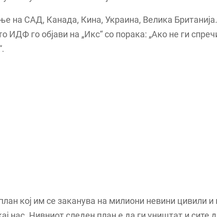
е на САД, Канада, Кина, Украина, Велика Британија…
о ИДФ го објави на „Икс“ со порака: „Ако не ги спреч
“.
план кој им се заканува на милиони невини цивили и
кај нас. Нивниот следен план е да ги уништат и сите 