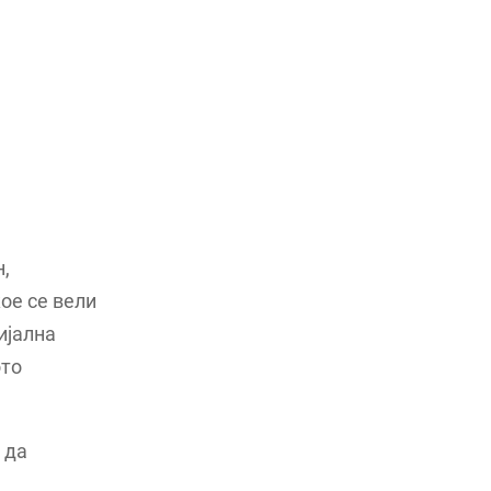
н,
ое се вели
ијална
ото
 да