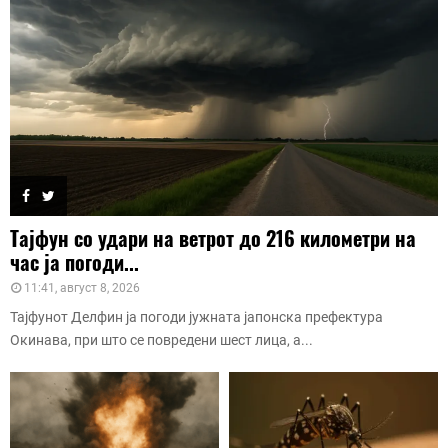
Тајфун со удари на ветрот до 216 километри на
час ја погоди...
11:41, август 8, 2026
Тајфунот Делфин ја погоди јужната јапонска префектура
Окинава, при што се повредени шест лица, а...