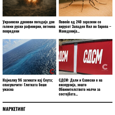
Украински дронови погодија две
Повеќе од 240 заразени со
големи руски рафинерии, петмина
вирусот Западен Нил во Европа –
повредени
Македонија...
Најмалку 96 загинати кај Сеута;
СДСМ: Дали и Савески е на
спасувачите: Глетката беше
екскурзија, зошто
ужасна
Обвинителството молчи за
состојбата...
МАРКЕТИНГ