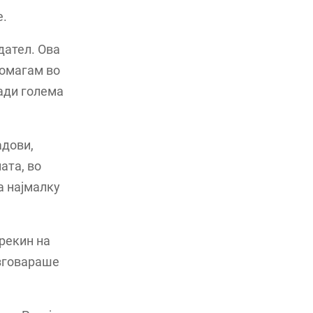
е.
дател. Ова
 помагам во
ади голема
адови,
ата, во
а најмалку
прекин на
азговараше