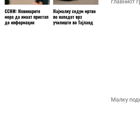
главниот г
ССНМ: Новинарите
Најмалку седум мртви
мора да имаат пристап
во нападот врз
до информации
училиште во Тајланд
Малку подо