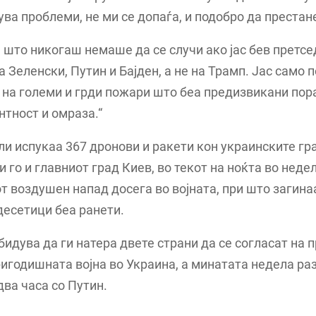
ва проблеми, не ми се допаѓа, и подобро да престан
а што никогаш немаше да се случи ако јас бев претсе
на Зеленски, Путин и Бајден, а не на Трамп. Јас само
на големи и грди пожари што беа предизвикани пор
тност и омраза.“
ли испукаа 367 дронови и ракети кон украинските гр
и го и главниот град Киев, во текот на ноќта во недел
т воздушен напад досега во војната, при што загина
 десетици беа ранети.
бидува да ги натера двете страни да се согласат на 
ригодишната војна во Украина, а минатата недела р
два часа со Путин.