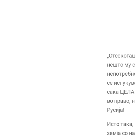
„Отсекогаш
нешто му с
непотребно
се испукув
сака ЦЕЛА 
во право, 
Русија!
Исто така,
земја со н