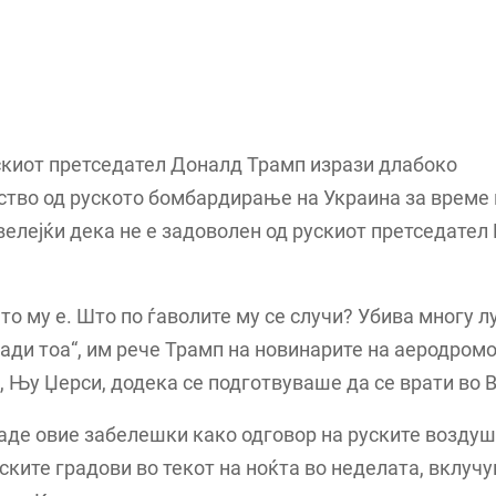
киот претседател Доналд Трамп изрази длабоко
ство од руското бомбардирање на Украина за време 
велејќи дека не е задоволен од рускиот претседате
то му е. Што по ѓаволите му се случи? Убива многу л
ади тоа“, им рече Трамп на новинарите на аеродромо
 Њу Џерси, додека се подготвуваше да се врати во 
аде овие забелешки како одговор на руските возду
ските градови во текот на ноќта во неделата, вклучув