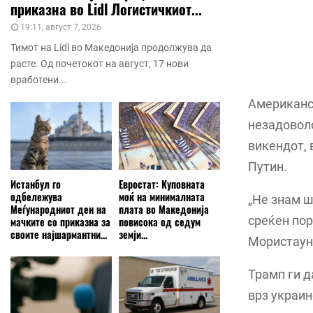
приказна во Lidl Логистичкиот...
19:11, август 7, 2026
Тимот на Lidl во Македонија продолжува да
расте. Од почетокот на август, 17 нови
вработени...
Американс
незадовол
викендот, 
Путин.
Истанбул го
Евростат: Куповната
одбележува
моќ на минималната
„Не знам ш
Меѓународниот ден на
плата во Македонија
среќен пор
мачките со приказна за
повисока од седум
своите најшармантни...
земји...
Мористаун,
Трамп ги д
врз украин