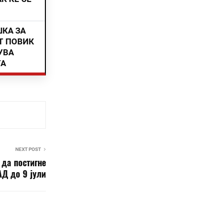
ШКА ЗА
Т ПОВИК
УВА
ТА
NEXT POST
 да постигне
АД до 9 јули