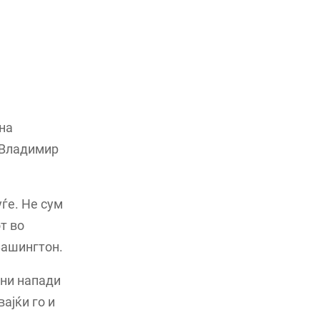
на
л Владимир
уѓе. Не сум
т во
Вашингтон.
шни напади
ајќи го и