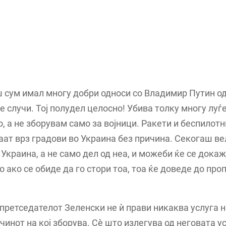
 сум имал многу добри односи со Владимир Путин од 
е случи. Тој полудел целосно! Убива толку многу луѓ
, а не зборувам само за војници. Ракети и беспилот
аат врз градови во Украина без причина. Секогаш ве
Украина, а не само дел од неа, и можеби ќе се дока
но ако се обиде да го стори тоа, тоа ќе доведе до про
 претседателот Зеленски не ѝ прави никаква услуга н
ачинот на кој зборува. Сè што излегува од неговата у