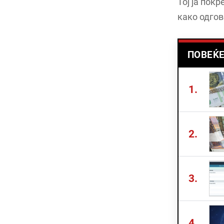
Тој ја пок
како одгов
ПОВЕЌЕ
1.
2.
3.
4.