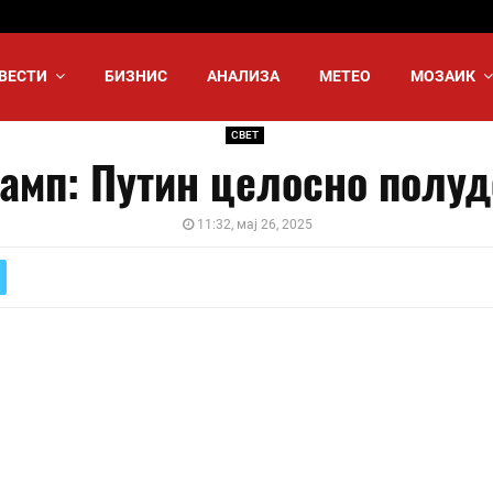
ВЕСТИ
БИЗНИС
АНАЛИЗА
МЕТЕО
МОЗАИК
СВЕТ
амп: Путин целосно полу
11:32, мај 26, 2025