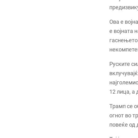
предизвику
Ова е војн
е војната 
гаснењето 
некомпетен
Руските си
вклучувајќ
најголемио
12 лица, а
Трамп се о
огнот во т
повеќе од 