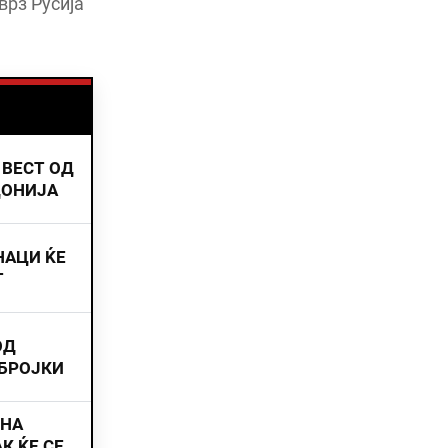
врз Русија
 ВЕСТ ОД
ДОНИЈА
НАЦИ ЌЕ
Т
ОД
 БРОЈКИ
ИНА
К ЌЕ СЕ