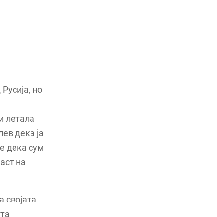
Русија, но
е
ни летала
лев дека ја
же дека сум
паст на
а својата
ста