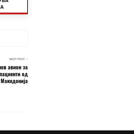
УВА
ТА
NEXT POST
нов авион за
 пациенти од
 Македонија