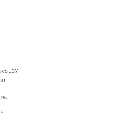
 со ЈЗУ
аат
те.
 е