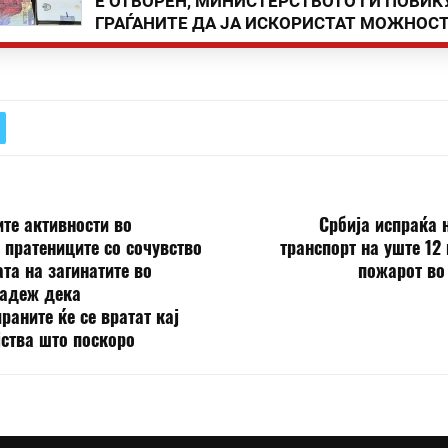
Е ОТВОРЕН, МИНИСТЕРСТВОТО ГИ ПОВИК
ГРАЃАНИТЕ ДА ЈА ИСКОРИСТАТ МОЖНОС
те активности во
Србија испраќа 
 пратениците со сочувство
транспорт на уште 12
ата на загинатите во
пожарот во
надеж дека
раните ќе се вратат кај
јства што поскоро