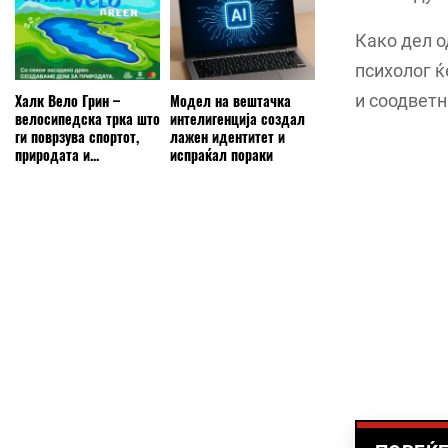
Како дел о
психолог ќ
и соодветн
Халк Вело Грин –
Модел на вештачка
велосипедска трка што
интелигенција создал
ги поврзува спортот,
лажен идентитет и
природата и...
испраќал пораки