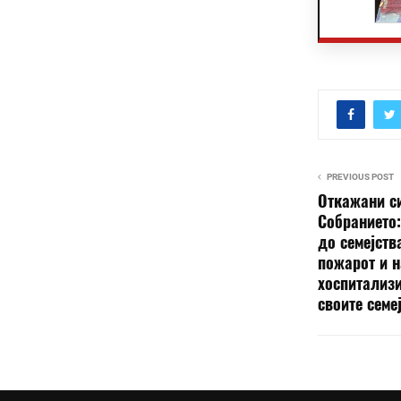
PREVIOUS POST
Откажани си
Собранието:
до семејств
пожарот и 
хоспитализи
своите семе