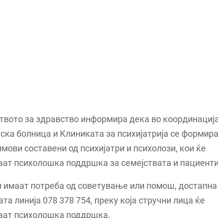
вото за здравство информира дека во координација
ска болница и Клиниката за психијатрија се формир
мови составени од психијатри и психолози, кои ќе
ат психолошка поддршка за семејствата и пациенти
и имаат потреба од советување или помош, достапна
та линија 078 378 754, преку која стручни лица ќе
аат психолошка поддршка.