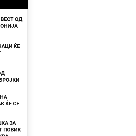
 ВЕСТ ОД
ДОНИЈА
НАЦИ ЌЕ
Т
ОД
 БРОЈКИ
ИНА
К ЌЕ СЕ
ШКА ЗА
Т ПОВИК