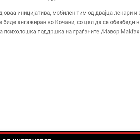
д оваа иницијатива, мобилен тим од двајца лекари и
е биде ангажиран во Кочани, со цел да се обезбеди 
а психолошка поддршка на граѓаните./Извор:Makfax