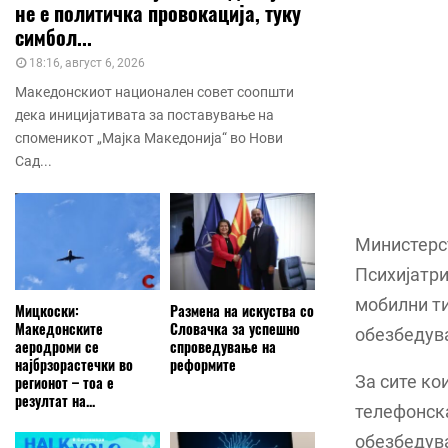
не е политичка провокација, туку
симбол...
18:16, август 6, 2026
Македонскиот национален совет соопшти
дека иницијативата за поставување на
споменикот „Мајка Македонија“ во Нови
Сад...
Министерст
Психијатри
мобилни ти
Мицкоски:
Размена на искуства со
Македонските
Словачка за успешно
обезбедува
аеродроми се
спроведување на
најбрзорастечки во
реформите
За сите ко
регионот – тоа е
резултат на...
телефонска
обезбедув