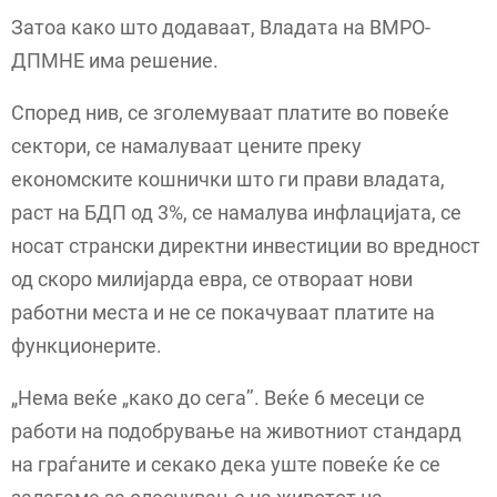
Затоа како што додаваат, Владата на ВМРО-
ДПМНЕ има решение.
Според нив, се зголемуваат платите во повеќе
сектори, се намалуваат цените преку
економските кошнички што ги прави владата,
раст на БДП од 3%, се намалува инфлацијата, се
носат странски директни инвестиции во вредност
од скоро милијарда евра, се отвораат нови
работни места и не се покачуваат платите на
функционерите.
„Нема веќе „како до сега’’. Веќе 6 месеци се
работи на подобрување на животниот стандард
на граѓаните и секако дека уште повеќе ќе се