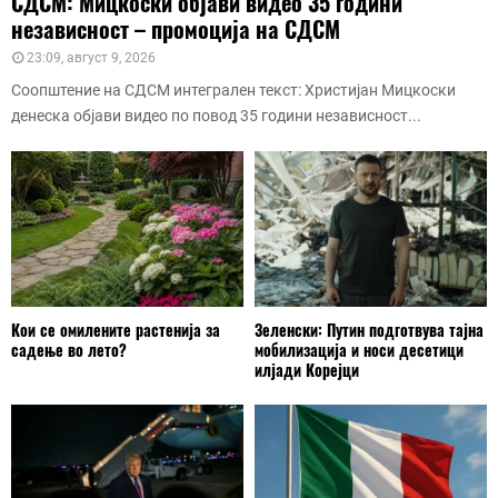
СДСМ: Мицкоски објави видео 35 години
независност – промоција на СДСМ
23:09, август 9, 2026
Соопштение на СДСМ интегрален текст: Христијан Мицкоски
денеска објави видео по повод 35 години независност...
Кои се омилените растенија за
Зеленски: Путин подготвува тајна
садење во лето?
мобилизација и носи десетици
илјади Корејци