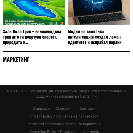
Халк Вело Грин – велосипедска
Модел на вештачка
трка што ги поврзува спортот,
интелигенција создал лажен
природата и...
идентитет и испраќал пораки
МАРКЕТИНГ
©2011 - 2026 - centar.mk. All Right Reserved. Забрането е превземање на
соддржините објавени на Centar.mk.
Импресум
Маркетинг
Контакти
Privacy policy / Политика на приватност
Terms and conditions / Услови за користење
Correction Policy / Политика на корекција