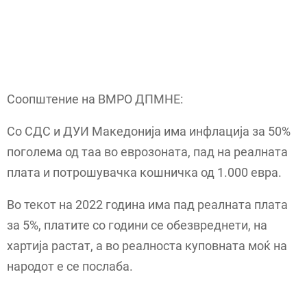
Соопштение на ВМРО ДПМНЕ:
Со СДС и ДУИ Македонија има инфлација за 50%
поголема од таа во еврозоната, пад на реалната
плата и потрошувачка кошничка од 1.000 евра.
Во текот на 2022 година има пад реалната плата
за 5%, платите со години се обезвреднети, на
хартија растат, а во реалноста куповната моќ на
народот е се послаба.