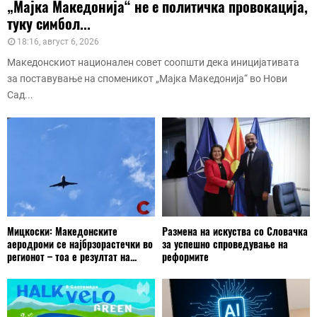
„Мајка Македонија“ не е политичка провокација,
туку симбол...
18:16, август 6, 2026
Македонскиот национален совет соопшти дека иницијативата
за поставување на споменикот „Мајка Македонија“ во Нови
Сад...
Мицкоски: Македонските
Размена на искуства со Словачка
аеродроми се најбрзорастечки во
за успешно спроведување на
регионот – тоа е резултат на...
реформите