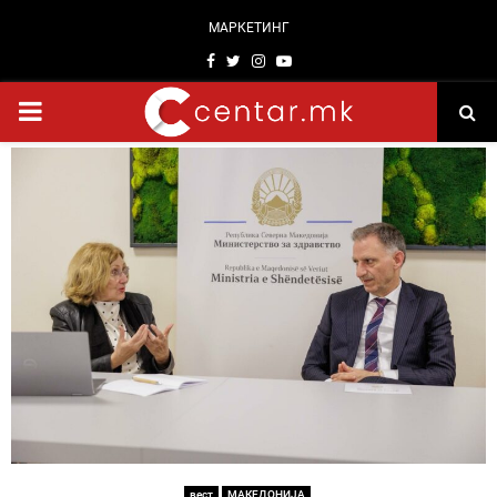
МАРКЕТИНГ
Facebook
Twitter
Instagram
Youtube
PRIMARY
MENU
вест
МАКЕДОНИЈА