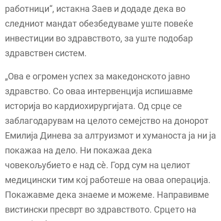
работници“, истакна Заев и додаде дека во
следниот мандат обезбедуваме уште повеќе
инвестиции во здравството, за уште подобар
здравствен систем.
„Ова е огромен успех за македонското јавно
здравство. Со оваа интервенција испишавме
историја во кардиохирургијата. Од срце се
заблагодарувам на целото семејство на донорот
Емилија Динева за алтруизмот и хуманоста ја ни ја
покажаа на дело. Ни покажаа дека
човекољубието е над сѐ. Горд сум на целиот
медицински тим кој работеше на оваа операција.
Покажавме дека знаеме и можеме. Направивме
вистински пресврт во здравството. Срцето на