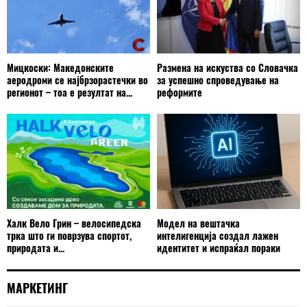
Мицкоски: Македонските
Размена на искуства со Словачка
аеродроми се најбрзорастечки во
за успешно спроведување на
регионот – тоа е резултат на...
реформите
Халк Вело Грин – велосипедска
Модел на вештачка
трка што ги поврзува спортот,
интелигенција создал лажен
природата и...
идентитет и испраќал пораки
МАРКЕТИНГ