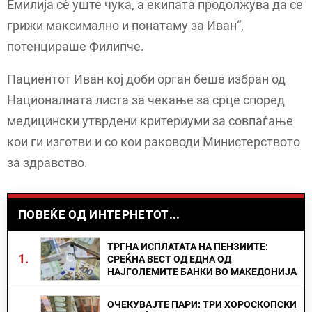
Емилија сѐ уште чука, а екипата продолжува да се
грижи максимално и понатаму за Иван“,
потенцираше Филипче.
Пациентот Иван кој доби орган беше избран од
Националната листа за чекање за срце според
медицински утврдени критериуми за совпаѓање
кои ги изготви и со кои раководи Министерството
за здравство.
ПОВЕЌЕ ОД ИНТЕРНЕТОТ...
ТРГНА ИСПЛАТАТА НА ПЕНЗИИТЕ:
1.
СРЕЌНА ВЕСТ ОД ЕДНА ОД
НАЈГОЛЕМИТЕ БАНКИ ВО МАКЕДОНИЈА
ОЧЕКУВАЈТЕ ПАРИ: ТРИ ХОРОСКОПСКИ