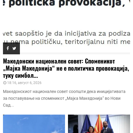
Македонски национален совет: Споменикот
„Мајка Македонија“ не е политичка провокација,
туку симбол...
18:16, август 6, 2026
Македонскиот национален совет соопшти дека иницијативата
за поставување на споменикот „Мајка Македонија“ во Нови
Сад...