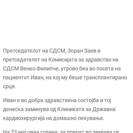
Претседателот на СДСМ, Зоран Заев и
претседателот на Комисијата за здравство на
СДСМ Венко Филипче, утрово беа во посета на
пациентот Иван, на кој му беше трансплантирано
срце.
Иван е во добра здравствена состојба и тој
денеска заминува од Клиниката за Државна
кардиохирургија на домашно лекување.
На 23 мај оваа година, за првпат во земјава се