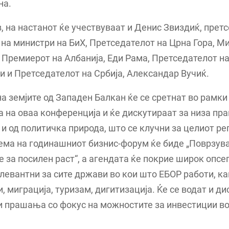
на.
, на настанот ќе учествуваат и Денис Звиздиќ, прет
 на министри на БиХ, Претседателот на Црна Гора, М
 Премиерот на Албанија, Еди Рама, Претседателот на
 и Претседателот на Србија, Александар Вучиќ.
а земјите од Западен Балкан ќе се сретнат во рамки
 на оваа конференција и ќе дискутираат за низа пр
и од политичка природа, што се клучни за целиот ре
ема на годинашниот бизнис-форум ќе биде „Поврзув
 за посилен раст“, а агендата ќе покрие широк опсег
левантни за сите држави во кои што ЕБОР работи, ка
, миграција, туризам, дигитизација. Ќе се водат и ди
и прашања со фокус на можностите за инвестиции в