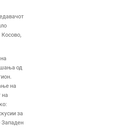
седавачот
ило
 Косово,
 на
ашања од
гион.
ање на
 на
ко:
скусии за
о Западен