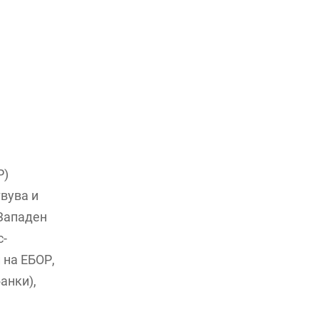
Р)
твува и
 Западен
с-
 на ЕБОР,
анки),