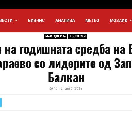
ВЕСТИ
БИЗНИС
АНАЛИЗА
МЕТЕО
МОЗАИК
МАКЕДОНИЈА
ТОП ВЕСТИ
в на годишната средба на 
араево со лидерите од За
Балкан
10:42, мај 6, 2019