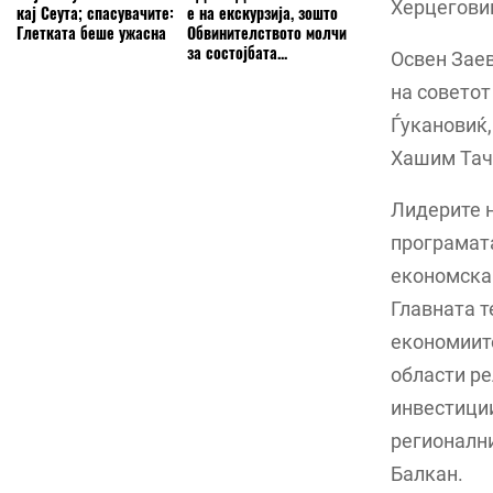
Херцегови
кај Сеута; спасувачите:
е на екскурзија, зошто
Глетката беше ужасна
Обвинителството молчи
за состојбата...
Освен Заев
на советот
Ѓукановиќ,
Хашим Тачи
Лидерите н
програмата
економска 
Главната т
економиите
области ре
инвестиции
регионалн
Балкан.