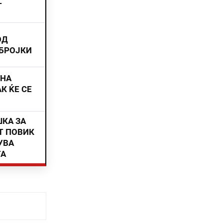
Т
ОД
 БРОЈКИ
ИНА
К ЌЕ СЕ
ШКА ЗА
Т ПОВИК
УВА
ТА