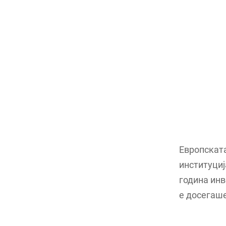
Европската
институциј
година инв
е досегаше