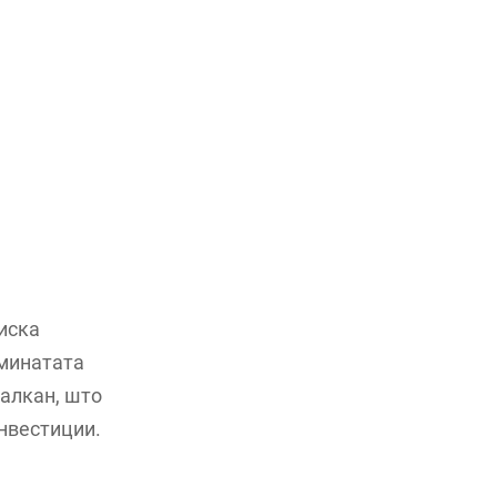
иска
 минатата
Балкан, што
инвестиции.