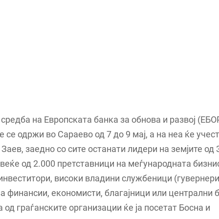
средба на Европската банка за обнова и развој (ЕБО
е се одржи во Сараево од 7 до 9 мај, а на неа ќе учес
Заев, заедно со сите останати лидери на земјите од
веќе од 2.000 претставници на меѓународната бизни
инвеститори, високи владини службеници (гувернери
а финансии, економисти, благајници или централни б
а од граѓанските организации ќе ја посетат Босна и