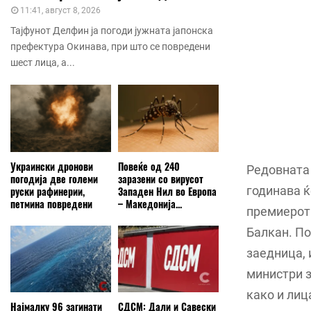
11:41, август 8, 2026
Тајфунот Делфин ја погоди јужната јапонска
префектура Окинава, при што се повредени
шест лица, а...
Украински дронови
Повеќе од 240
Редовната 
погодија две големи
заразени со вирусот
годинава ќ
руски рафинерии,
Западен Нил во Европа
петмина повредени
– Македонија...
премиерот 
Балкан. По
заедница, 
министри з
како и лиц
Најмалку 96 загинати
СДСМ: Дали и Савески