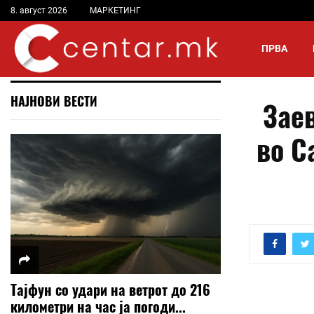
8. август 2026
МАРКЕТИНГ
ПРВА
НАЈНОВИ ВЕСТИ
Зае
во С
Тајфун со удари на ветрот до 216
километри на час ја погоди...