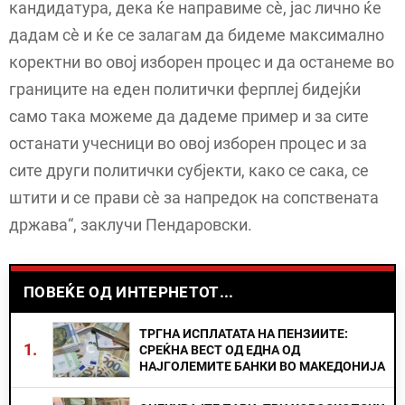
кандидатура, дека ќе направиме сè, јас лично ќе
дадам сè и ќе се залагам да бидеме максимално
коректни во овој изборен процес и да останеме во
границите на еден политички ферплеј бидејќи
само така можеме да дадеме пример и за сите
останати учесници во овој изборен процес и за
сите други политички субјекти, како се сака, се
штити и се прави сè за напредок на сопствената
држава“, заклучи Пендаровски.
ПОВЕЌЕ ОД ИНТЕРНЕТОТ...
ТРГНА ИСПЛАТАТА НА ПЕНЗИИТЕ:
1.
СРЕЌНА ВЕСТ ОД ЕДНА ОД
НАЈГОЛЕМИТЕ БАНКИ ВО МАКЕДОНИЈА