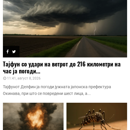
Тајфун со удари на ветрот до 216 километри на
час ја погоди...
11:41, август 8, 2026
Тајфунот Делфин ја погоди јужната јапонска префектура
Окинава, при што се повредени шест лица, а...