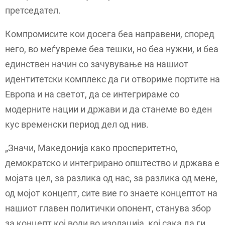
претседател.
Компромисите кои досега беа направени, според
него, во меѓувреме беа тешки, но беа нужни, и беа
единствен начин со зачувување на нашиот
идентитетски комплекс да ги отвориме портите на
Европа и на светот, да се интегрираме со
модерните нации и држави и да станеме во еден
кус временски период дел од нив.
„Значи, Македонија како просперитетно,
демократско и интегрирано општество и држава е
мојата цел, за разлика од нас, за разлика од мене,
од мојот концепт, сите вие го знаете концептот на
нашиот главен политички опонент, станува збор
за концепт кој води во изолација, кој сака да ги