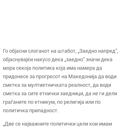
Го објасни слоганот на штабот, „Заедно напред”,
објаснувајќи накусо дека „заедно” значи дека
мора секоја политика која има намера да
придонесе за прогресот на Македонија да води
сметка за мултиетничката реалност, да води
сметка за сите етнички заедници, да не ги дели
граѓаните по етникум, по религија или по
политичка припадност.
„Две се најважните политички цели кои имам