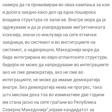
намера да ги промовирам во оваа кампања за кои
и досега заедно како дел од една поширока
владина структура се залагав. Внатре мора да ја
одржуваме и да ја унапредуваме меѓуетничката
кохезија, значи со инклузија на сите етнички
заедници, во системот и во институциите на
системот, а надворешно, Македонија мора да
биде интегрирана во евро-атлантските структури,
бидејќи не може да напредуваме во интеграциите
ако не сме демократија, ако не сме во
интеграциите, не може да имаме демократија
внатре. Без демократија нема ни прогрес, така
што мислам дека тоа во изминативе две години
им стана јасно на сите граѓани во Република
Северна Македонија“,изјави кандидатот за