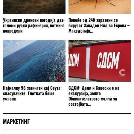
Украински дронови погодија две
Повеќе од 240 заразени со
големи руски рафинерии, петмина
вирусот Западен Нил во Европа –
повредени
Македонија...
Најмалку 96 загинати кај Сеута;
СДСМ: Дали и Савески е на
спасувачите: Глетката беше
екскурзија, зошто
ужасна
Обвинителството молчи за
состојбата...
МАРКЕТИНГ