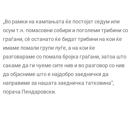
„Во рамки на кампањата ќе постојат седум или
осум т.н. помасовни собири и поголеми трибини со
граѓани, сè останато ќе бидат трибини на кои ќе
имаме помали групи луѓе, а на кои ќе
разговараме со помала бројка граѓани, затоа што
сакаме да ги чуеме сите нив и во разговор со нив
да објасниме што е најдобро заеднички да
направиме за нашата заедничка татковина“,
порача Пендаровски.