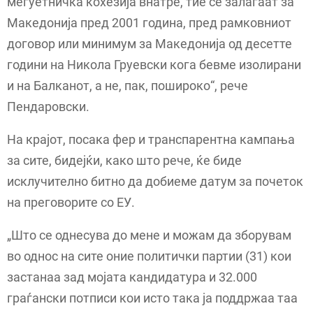
меѓуетничка кохезија внатре, тие се залагаат за
Македонија пред 2001 година, пред рамковниот
договор или минимум за Македонија од десетте
години на Никола Груевски кога бевме изолирани
и на Балканот, а не, пак, пошироко“, рече
Пендаровски.
На крајот, посака фер и транспарентна кампања
за сите, бидејќи, како што рече, ќе биде
исклучително битно да добиеме датум за почеток
на преговорите со ЕУ.
„Што се однесува до мене и можам да зборувам
во однос на сите оние политички партии (31) кои
застанаа зад мојата кандидатура и 32.000
граѓански потписи кои исто така ја поддржаа таа