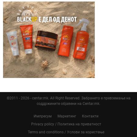
©2011 - 2026 - centar.mk. All Right Reserved. Забрането е превземање на
соддржините објавени на Centar.mk.
Импресум
Маркетинг
Контакти
Privacy policy / Политика на приватност
Terms and conditions / Услови за користење