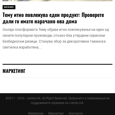
БИЗНИС
Тему итно повлекува еден продукт: Проверете
дали го имате нарачано ова дома
Онлајн платформата Тему објави итно повлекување на еден од
своите популарни производи, откако беа утврдени сериозни
безбедносни ризици. Станува збор за декоративна таванска
светилка изработена...
МАРКЕТИНГ
©2011 - 2026 - centar.mk. All Right Reserved. Забрането е превземање на
соддржините објавени на Centar.mk.
Импресум
Маркетинг
Контакти