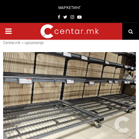
МАРКЕТИНГ
Facebook
Twitter
Instagram
Youtube
PRIMARY
Centar.mk
»
upozorenje
MENU