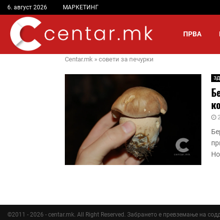
6. август 2026
МАРКЕТИНГ
ПРВА
Centar.mk
»
совети за печурки
ЗД
Бе
к
Бе
пр
Но
©2011 - 2026 - centar.mk. All Right Reserved. Забрането е превземање на со