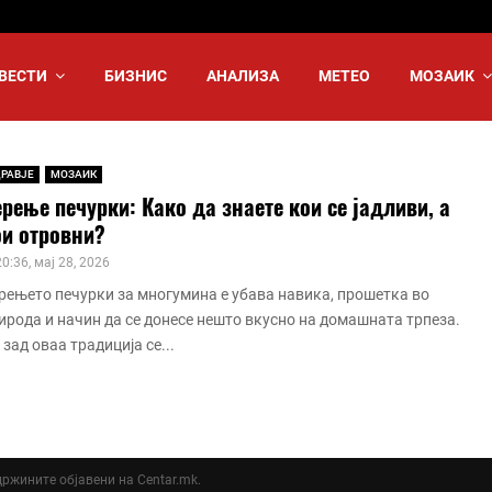
ВЕСТИ
БИЗНИС
АНАЛИЗА
МЕТЕО
МОЗАИК
РАВЈЕ
МОЗАИК
рење печурки: Како да знаете кои се јадливи, а
ои отровни?
20:36, мај 28, 2026
рењето печурки за многумина е убава навика, прошетка во
ирода и начин да се донесе нешто вкусно на домашната трпеза.
 зад оваа традиција се...
ддржините објавени на Centar.mk.