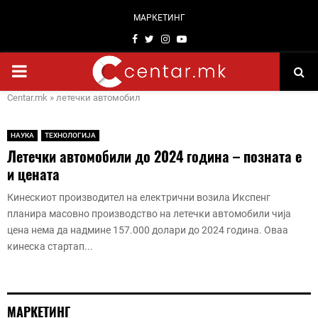
МАРКЕТИНГ
Facebook
Twitter
Instagram
Youtube
PRIMARY
Centar.mk
»
летечки автомобил
MENU
НАУКА
ТЕХНОЛОГИЈА
Летечки автомобили до 2024 година – позната е
и цената
Кинескиот производител на електрични возила Икспенг
планира масовно производство на летечки автомобили чија
цена нема да надмине 157.000 долари до 2024 година. Оваа
кинеска стартап...
МАРКЕТИНГ