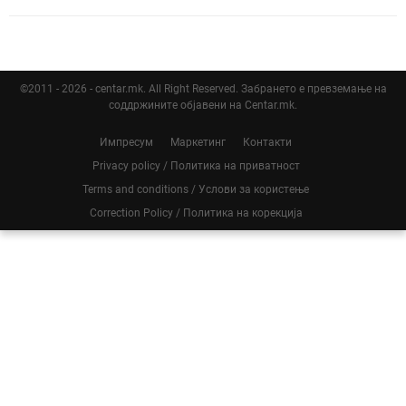
©2011 - 2026 - centar.mk. All Right Reserved. Забрането е превземање на
соддржините објавени на Centar.mk.
Импресум
Маркетинг
Контакти
Privacy policy / Политика на приватност
Terms and conditions / Услови за користење
Correction Policy / Политика на корекција