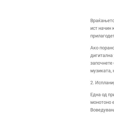
Враќањето 
ист начин 
прилагодет
Ако порано
дигитална 
започнете 
музиката, 
2. Исплани
Една од пр
монотоно е
Воведувањ