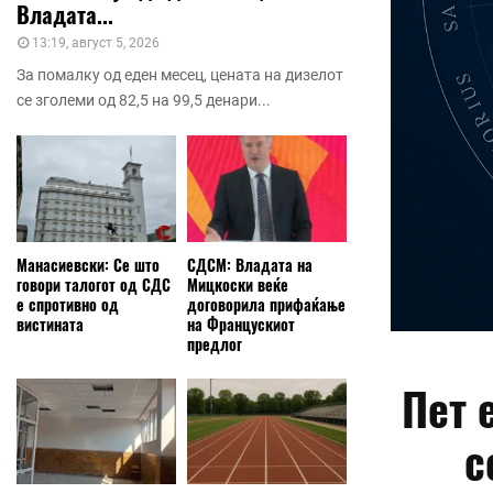
Владата...
13:19, август 5, 2026
За помалку од еден месец, цената на дизелот
се зголеми од 82,5 на 99,5 денари...
Манасиевски: Се што
СДСМ: Владата на
говори талогот од СДС
Мицкоски веќе
е спротивно од
договорила прифаќање
вистината
на Францускиот
предлог
Пет 
с