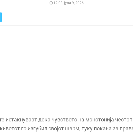
12:08, јули 9, 2026
е истакнуваат дека чувството на монотонија честоп
животот го изгубил својот шарм, туку покана за пра