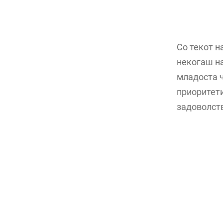
Со текот н
некогаш на
младоста ч
приоритети
задоволст