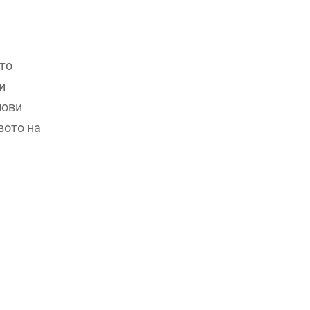
што
и
нови
вото на