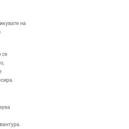
икувате на
и
 се
о,
е
есира.
вува
вантура.