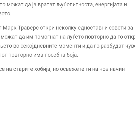
о можат да ја вратат љубопитноста, енергијата и
вото.
 Марк Траверс откри неколку едноставни совети за
можат да им помогнат на луѓето повторно да го откр
ето во секојдневните моменти и да го разбудат чув
от повторно има посебна боја.
се на старите хобија, но освежете ги на нов начин