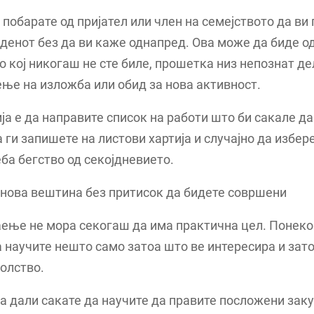
побарате од пријател или член на семејството да ви 
денот без да ви каже однапред. Ова може да биде о
о кој никогаш не сте биле, прошетка низ непознат де
ење на изложба или обид за нова активност.
ја е да направите список на работи што би сакале да
а ги запишете на листови хартија и случајно да избер
еба бегство од секојдневието.
 нова вештина без притисок да бидете совршени
аење не мора секогаш да има практична цел. Понеко
 научите нешто само затоа што ве интересира и зат
олство.
а дали сакате да научите да правите посложени заку