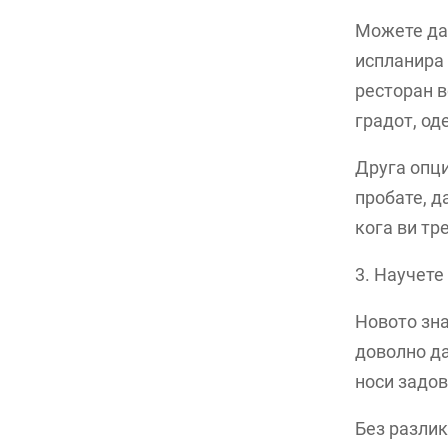
Можете да 
испланира 
ресторан в
градот, од
Друга опци
пробате, д
кога ви тр
3. Научете
Новото зн
доволно да
носи задов
Без разлик