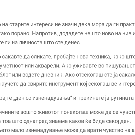
на старите интереси не значи дека мора да ги практ
како порано. Напротив, додадете нешто ново на нив 
е ги на личноста што сте денес.
 сакавте да сликате, пробајте нова техника, како што
уметност или акварели. Ако уживавте во пишувањет
блог или водете дневник. Ако отсекогаш сте ја сакал
научете да свирите инструмент кој секогаш ве интер
рајте „ден со изненадувања“ и прекинете ја рутината
ичините зошто животот понекогаш може да се чувст
 тоа што однапред знаеме каков ќе биде секој ден.
ето мало изненадување може да врати чувство на а