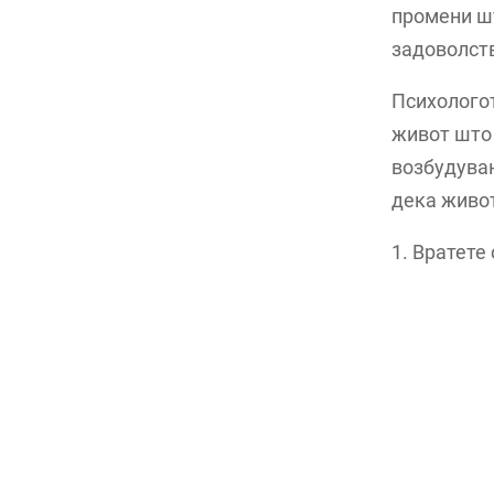
промени шт
задоволст
Психологот
живот што 
возбудувањ
дека живот
1. Вратете 