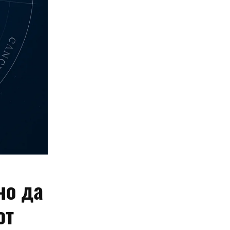
но да
от