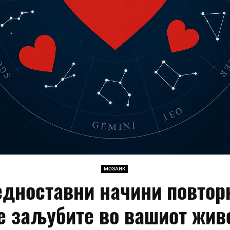
МОЗАИК
едноставни начини повтор
е заљубите во вашиот жив