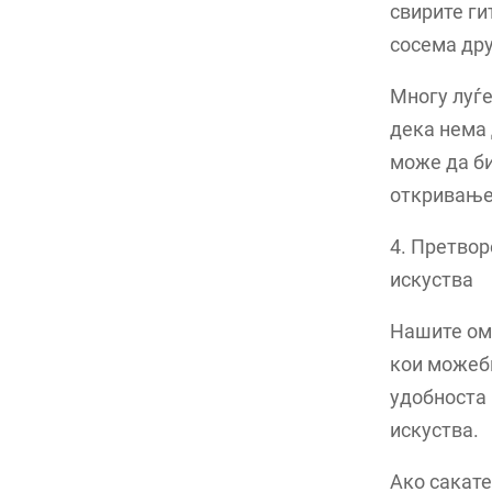
свирите ги
сосема дру
Многу луѓе
дека нема 
може да би
откривање
4. Претвор
искуства
Нашите оми
кои можеби
удобноста 
искуства.
Ако сакате