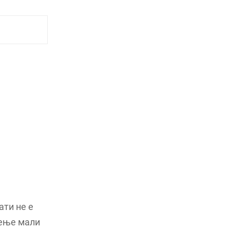
ати не е
вење мали