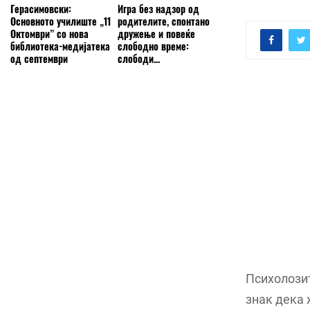
Герасимовски:
Игра без надзор од
Основното училиште „11
родителите, спонтано
Октомври” со нова
дружење и повеќе
библиотека-медијатека
слободно време:
од септември
слободи...
Психолозит
знак дека 