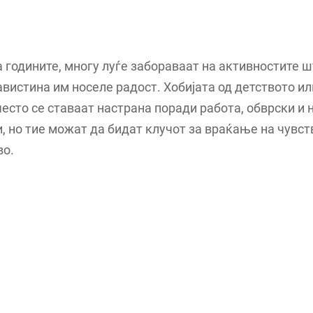
а годините, многу луѓе забораваат на активностите 
вистина им носеле радост. Хобијата од детството ил
есто се ставаат настрана поради работа, обврски и 
, но тие можат да бидат клучот за враќање на чувст
во.