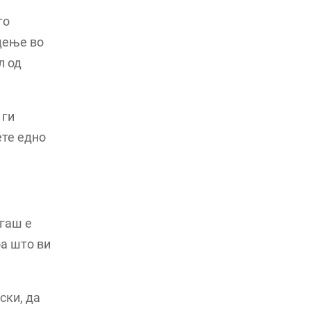
го
дење во
л од
 ги
ете едно
гаш е
оа што ви
ски, да