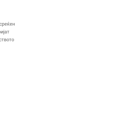
 среќен
ијат
ството