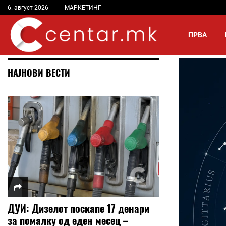
6. август 2026
МАРКЕТИНГ
ПРВА
НАЈНОВИ ВЕСТИ
ДУИ: Дизелот поскапе 17 денари
за помалку од еден месец –