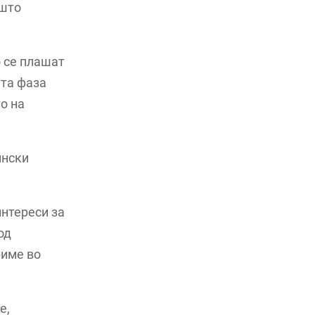
ешто
о се плашат
ата фаза
о на
ински
интереси за
од
риме во
е,