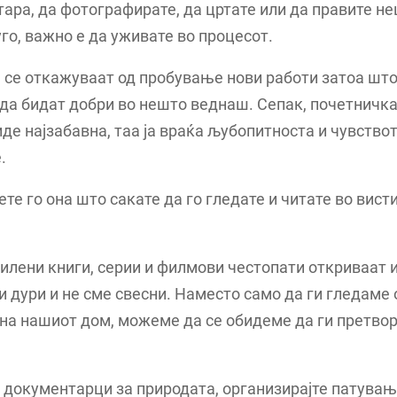
тара, да фотографирате, да цртате или да правите н
го, важно е да уживате во процесот.
 се откажуваат од пробување нови работи затоа шт
да бидат добри во нешто веднаш. Сепак, почетничк
де најзабавна, таа ја враќа љубопитноста и чувствот
.
ете го она што сакате да го гледате и читате во вист
лени книги, серии и филмови честопати откриваат 
 дури и не сме свесни. Наместо само да ги гледаме 
на нашиот дом, можеме да се обидеме да ги претво
 документарци за природата, организирајте патувањ