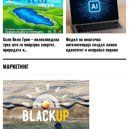
Халк Вело Грин – велосипедска
Модел на вештачка
трка што ги поврзува спортот,
интелигенција создал лажен
природата и...
идентитет и испраќал пораки
МАРКЕТИНГ