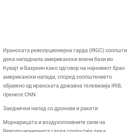
Иранската револуционерна гарда (IRGC) соопшти
дека нападнала американски воени бази во
Кувајт и Бахреин како одговор на најновиот бран
американски напади, според соопштението
објавено од иранската државна телевизија IRIB,
пренесе CNN.
Заеднички напад со дронови и ракети
Морнарицата и воздухопловните сили на
Револуционерната гарда соопштија дека