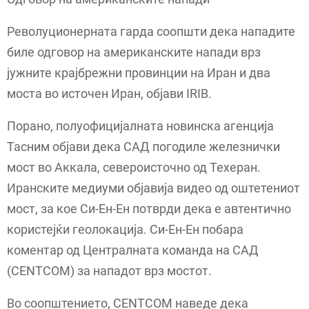
Револуционерната гарда соопшти дека нападите
биле одговор на американските напади врз
јужните крајбрежни провинции на Иран и два
моста во источен Иран, објави IRIB.
Порано, полуофицијалната новинска агенција
Тасним објави дека САД погодиле железнички
мост во Аккала, североисточно од Техеран.
Иранските медиуми објавија видео од оштетениот
мост, за кое Си-Ен-Ен потврди дека е автентично
користејќи геолокација. Си-Ен-Ен побара
коментар од Централната команда на САД
(CENTCOM) за нападот врз мостот.
Во соопштението, CENTCOM наведе дека