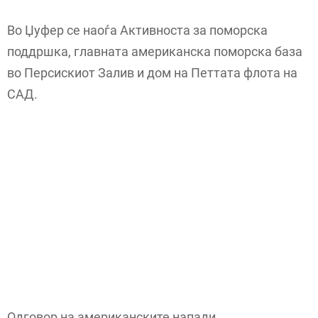
Во Џуфер се наоѓа Активноста за поморска
поддршка, главната американска поморска база
во Персискиот Залив и дом на Петтата флота на
САД.
Одговор на американските напади