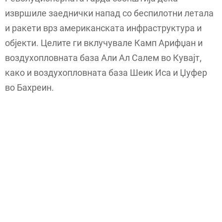
извршиле заеднички напад со беспилотни летала
и ракети врз американската инфраструктура и
објекти. Целите ги вклучувале Камп Арифџан и
воздухопловната база Али Ал Салем во Кувајт,
како и воздухопловната база Шеик Иса и Џуфер
во Бахреин.