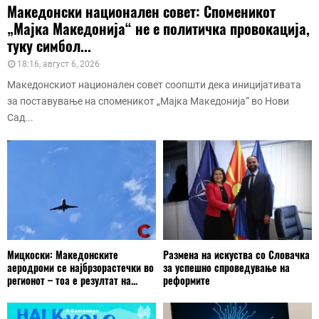
Македонски национален совет: Споменикот
„Мајка Македонија“ не е политичка провокација,
туку симбол...
18:16, август 6, 2026
Македонскиот национален совет соопшти дека иницијативата
за поставување на споменикот „Мајка Македонија“ во Нови
Сад...
Мицкоски: Македонските
Размена на искуства со Словачка
аеродроми се најбрзорастечки во
за успешно спроведување на
регионот – тоа е резултат на...
реформите