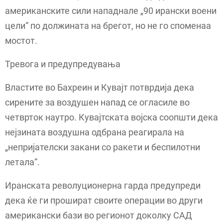
американските сили нападнале „90 ирански воени
цели“ по должината на брегот, но не го споменаа
мостот.
Тревога и предупредувања
Властите во Бахреин и Кувајт потврдија дека
сирените за воздушен напад се огласиле во
четврток наутро. Кувајтската војска соопшти дека
нејзината воздушна одбрана реагирала на
„непријателски закани со ракети и беспилотни
летала“.
Иранската револуционерна гарда предупреди
дека ќе ги прошират своите операции во други
американски бази во регионот доколку САД