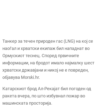
Танкер за течен природен гас (LNG) на кој се
наоѓал и хрватски екипаж бил нападнат во
Ормускиот теснец. Според првичните
информации, на бродот имало најмалку шест
хрватски државјани и никој не е повреден,
објавува Morski.hr.
Катарскиот брод Ал-Рекајат бил погоден од
ракета вчера, по што избувнал пожар во
машинската просторија.