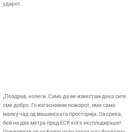
ударот.
„Поздрав, колеги. Само да ве известам дека сите
сме добро. Го изгаснавме пожарот, има само
малку чад од машинската просторија. За среќа,
бев на два метра пред ECR кога експлодираше!
Преживеав од со Божјо чудо затоа што буквално