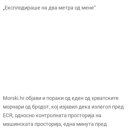
„Експлодираше на два метра од мене“
Morski.hr објави и пораки од еден од хрватските
морнари од бродот, кој изјавил дека излегол пред
ECR, односно контролната просторија на
машинската просторија, една минута пред