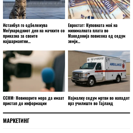
Истанбул го одбележува
Евростат: Куповната моќ на
Меѓународниот ден на мачките со
минималната плата во
приказна за своите
Македонија повисока од седум
најшармантни...
земји...
ССНМ: Новинарите мора да имаат
Најмалку седум мртви во нападот
пристап до информации
врз училиште во Тајланд
МАРКЕТИНГ