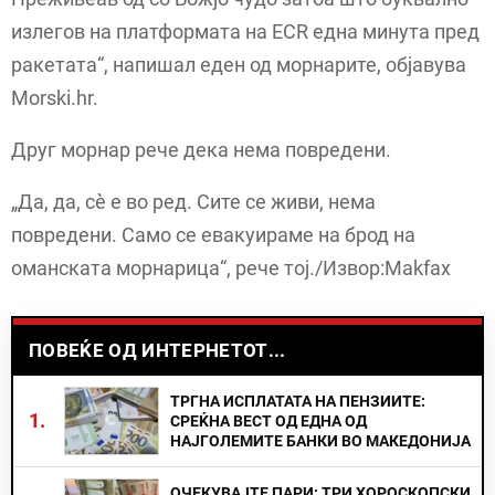
излегов на платформата на ECR една минута пред
ракетата“, напишал еден од морнарите, објавува
Morski.hr.
Друг морнар рече дека нема повредени.
„Да, да, сè е во ред. Сите се живи, нема
повредени. Само се евакуираме на брод на
оманската морнарица“, рече тој./Извор:Makfax
ПОВЕЌЕ ОД ИНТЕРНЕТОТ...
ТРГНА ИСПЛАТАТА НА ПЕНЗИИТЕ:
1.
СРЕЌНА ВЕСТ ОД ЕДНА ОД
НАЈГОЛЕМИТЕ БАНКИ ВО МАКЕДОНИЈА
ОЧЕКУВАЈТЕ ПАРИ: ТРИ ХОРОСКОПСКИ